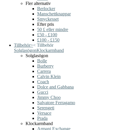
Fler alternativ
Berlocker
Manschettknappar
Smyckesset
Efter pris
50 £ eller mindre
£50 - £100
£100 - £150
Tillbehör
>
<
Tillbehör
Solglasögon
Klockarmband
Solglasögon
Bolle
Burberry
Carrera
Calvin Klein
Coach
Dolce and Gabbana
Gucci
Jimmy Choo
Salvatore Ferragamo
Serengeti
Versace
Prada
Klockarmband
Armani Exchange