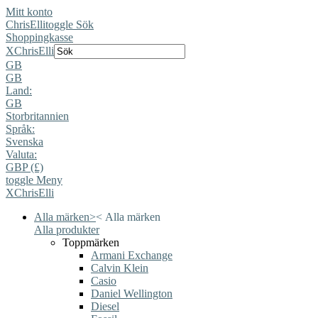
Mitt konto
ChrisElli
toggle Sök
Shoppingkasse
X
ChrisElli
GB
GB
Land:
GB
Storbritannien
Språk:
Svenska
Valuta:
GBP (£)
toggle Meny
X
ChrisElli
Alla märken
>
<
Alla märken
Alla produkter
Toppmärken
Armani Exchange
Calvin Klein
Casio
Daniel Wellington
Diesel