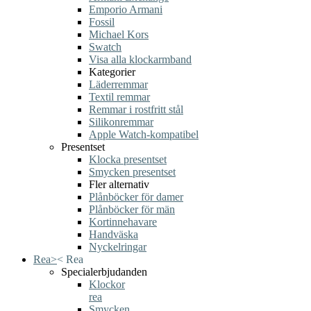
Emporio Armani
Fossil
Michael Kors
Swatch
Visa alla klockarmband
Kategorier
Läderremmar
Textil remmar
Remmar i rostfritt stål
Silikonremmar
Apple Watch-kompatibel
Presentset
Klocka presentset
Smycken presentset
Fler alternativ
Plånböcker för damer
Plånböcker för män
Kortinnehavare
Handväska
Nyckelringar
Rea
>
<
Rea
Specialerbjudanden
Klockor
rea
Smycken