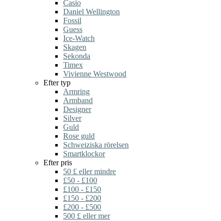
Casio
Daniel Wellington
Fossil
Guess
Ice-Watch
Skagen
Sekonda
Timex
Vivienne Westwood
Efter typ
Armring
Armband
Designer
Silver
Guld
Rose guld
Schweiziska rörelsen
Smartklockor
Efter pris
50 £ eller mindre
£50 - £100
£100 - £150
£150 - £200
£200 - £500
500 £ eller mer