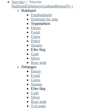
Smycke
>
<
Smycke
Halsband
Örhängen
Armband
Ringar
Ny i
Halsband
Damhalsband
Halsband för män
Toppmärken
Diesel
Fossil
Guess
Police
Skagen
Efter färg
Guld
Silver
Rose guld
Örhängen
Diesel
Fossil
Guess
Skagen
Efter färg
Guld
Silver
Rose guld
Två tonig