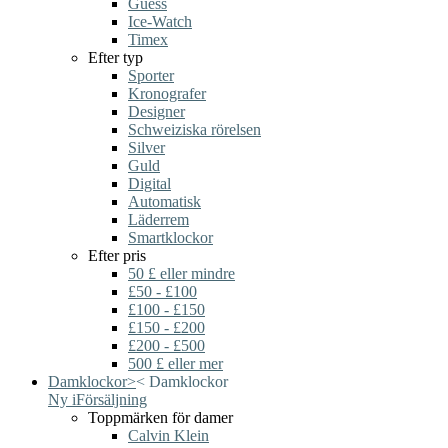
Guess
Ice-Watch
Timex
Efter typ
Sporter
Kronografer
Designer
Schweiziska rörelsen
Silver
Guld
Digital
Automatisk
Läderrem
Smartklockor
Efter pris
50 £ eller mindre
£50 - £100
£100 - £150
£150 - £200
£200 - £500
500 £ eller mer
Damklockor
>
<
Damklockor
Ny i
Försäljning
Toppmärken för damer
Calvin Klein