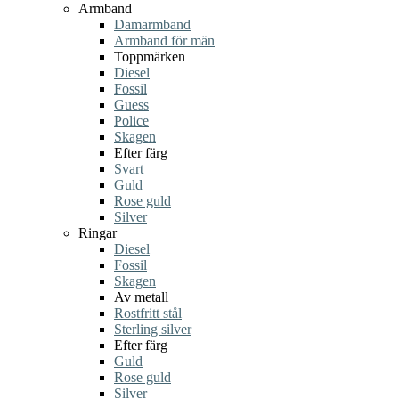
Armband
Damarmband
Armband för män
Toppmärken
Diesel
Fossil
Guess
Police
Skagen
Efter färg
Svart
Guld
Rose guld
Silver
Ringar
Diesel
Fossil
Skagen
Av metall
Rostfritt stål
Sterling silver
Efter färg
Guld
Rose guld
Silver