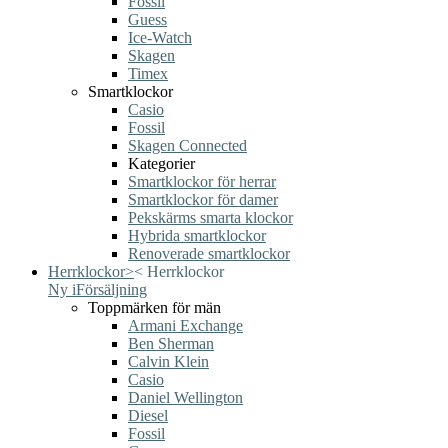
Fossil
Guess
Ice-Watch
Skagen
Timex
Smartklockor
Casio
Fossil
Skagen Connected
Kategorier
Smartklockor för herrar
Smartklockor för damer
Pekskärms smarta klockor
Hybrida smartklockor
Renoverade smartklockor
Herrklockor
>
<
Herrklockor
Ny i
Försäljning
Toppmärken för män
Armani Exchange
Ben Sherman
Calvin Klein
Casio
Daniel Wellington
Diesel
Fossil