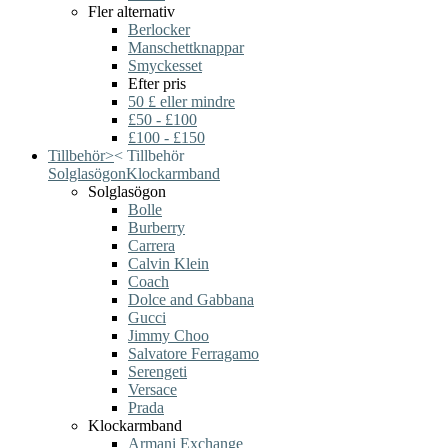
Fler alternativ
Berlocker
Manschettknappar
Smyckesset
Efter pris
50 £ eller mindre
£50 - £100
£100 - £150
Tillbehör
>
<
Tillbehör
Solglasögon
Klockarmband
Solglasögon
Bolle
Burberry
Carrera
Calvin Klein
Coach
Dolce and Gabbana
Gucci
Jimmy Choo
Salvatore Ferragamo
Serengeti
Versace
Prada
Klockarmband
Armani Exchange