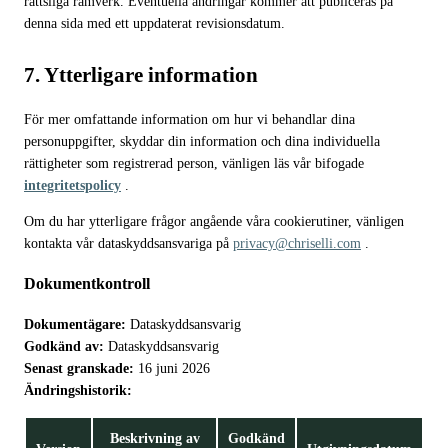
rättsliga ramverk. Eventuella ändringar kommer att publiceras på
denna sida med ett uppdaterat revisionsdatum.
7. Ytterligare information
För mer omfattande information om hur vi behandlar dina
personuppgifter, skyddar din information och dina individuella
rättigheter som registrerad person, vänligen läs vår bifogade
integritetspolicy
.
Om du har ytterligare frågor angående våra cookierutiner, vänligen
kontakta vår dataskyddsansvariga på
privacy@chriselli.com
.
Dokumentkontroll
Dokumentägare:
Dataskyddsansvarig
Godkänd av:
Dataskyddsansvarig
Senast granskade:
16 juni 2026
Ändringshistorik:
Beskrivning av
Godkänd