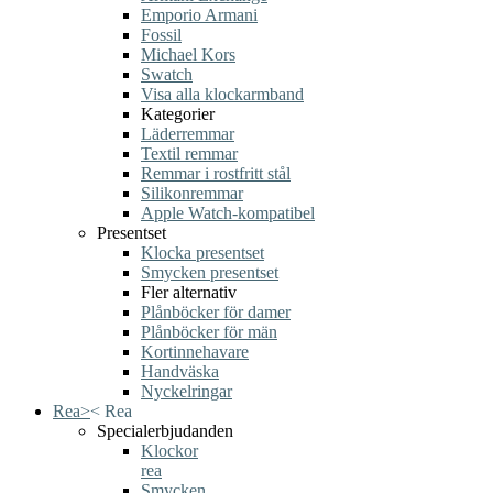
Emporio Armani
Fossil
Michael Kors
Swatch
Visa alla klockarmband
Kategorier
Läderremmar
Textil remmar
Remmar i rostfritt stål
Silikonremmar
Apple Watch-kompatibel
Presentset
Klocka presentset
Smycken presentset
Fler alternativ
Plånböcker för damer
Plånböcker för män
Kortinnehavare
Handväska
Nyckelringar
Rea
>
<
Rea
Specialerbjudanden
Klockor
rea
Smycken