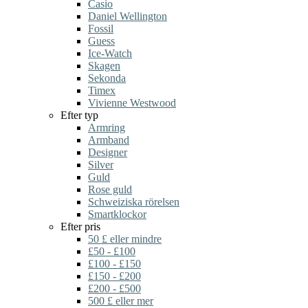
Casio
Daniel Wellington
Fossil
Guess
Ice-Watch
Skagen
Sekonda
Timex
Vivienne Westwood
Efter typ
Armring
Armband
Designer
Silver
Guld
Rose guld
Schweiziska rörelsen
Smartklockor
Efter pris
50 £ eller mindre
£50 - £100
£100 - £150
£150 - £200
£200 - £500
500 £ eller mer