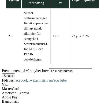
Version
Utgivningsdatum
förändring
av
Slutför
omformuleringen
för att anpassa den
till nuvarande
riktlinjer för
2.0
DPL
22 juni 2026
samtycke i
Storbritannien/EU
för GDPR och
PECR-
cookieväggar.
Prenumerera på vårt nyhetsbrev
Följ oss
Facebook
Twitter
Instagram
YouTube
Visa
MasterCard
American Express
Apple Pay
Bancontact