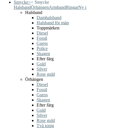
Smycke
>
<
Smycke
Halsband
Örhängen
Armband
Ringar
Ny i
Halsband
Damhalsband
Halsband för män
Toppmärken
Diesel
Fossil
Guess
Police
Skagen
Efter färg
Guld
Silver
Rose guld
Örhängen
Diesel
Fossil
Guess
Skagen
Efter färg
Guld
Silver
Rose guld
Två tonig