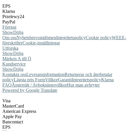
EPS
Klarna
Przelewy24
PayPal
Företag
Show
Dölja
Om oss
Nyhetsbrev
omdömen
Integritetspolicy
Cookie policy
WEEE-
föreskrifter
Cookie-inställningar
Utforska
Show
Dölja
Märken A till Ö
Kundservice
Show
Dölja
Kontakta oss
Leveransinformation
Returnerar och återbetalar
policy
Lägsta pris Form
Villkor
Garanti
Integritetspolicy
Klarna
FAQ
Ångerrätt / Avbokningsvillkor
Hur man avbryter
Powered by Google Translate
Visa
MasterCard
American Express
Apple Pay
Bancontact
EPS