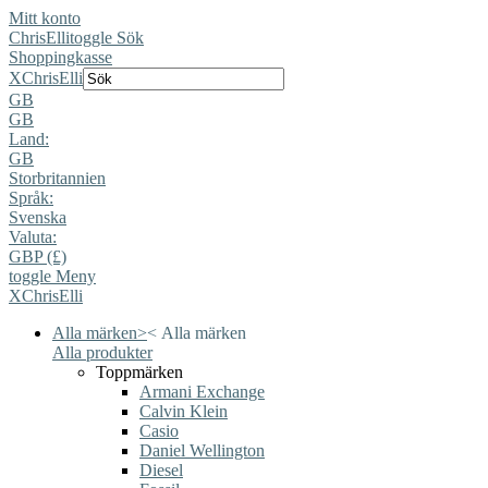
Mitt konto
ChrisElli
toggle Sök
Shoppingkasse
X
ChrisElli
GB
GB
Land:
GB
Storbritannien
Språk:
Svenska
Valuta:
GBP (£)
toggle Meny
X
ChrisElli
Alla märken
>
<
Alla märken
Alla produkter
Toppmärken
Armani Exchange
Calvin Klein
Casio
Daniel Wellington
Diesel