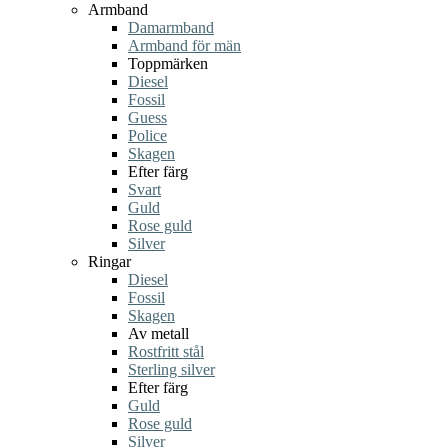
Armband
Damarmband
Armband för män
Toppmärken
Diesel
Fossil
Guess
Police
Skagen
Efter färg
Svart
Guld
Rose guld
Silver
Ringar
Diesel
Fossil
Skagen
Av metall
Rostfritt stål
Sterling silver
Efter färg
Guld
Rose guld
Silver