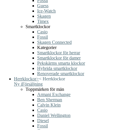
Fossil
Guess
Ice-Watch
Skagen
Timex
Smartklockor
Casio
Fossil
Skagen Connected
Kategorier
Smartklockor för herrar
Smartklockor för damer
Pekskärms smarta klockor
Hybrida smartklockor
Renoverade smartklockor
Herrklockor
>
<
Herrklockor
Ny i
Försäljning
Toppmärken för män
Armani Exchange
Ben Sherman
Calvin Klein
Casio
Daniel Wellington
Diesel
Fossil