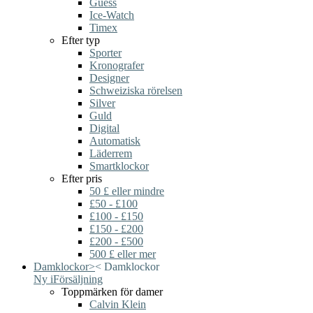
Guess
Ice-Watch
Timex
Efter typ
Sporter
Kronografer
Designer
Schweiziska rörelsen
Silver
Guld
Digital
Automatisk
Läderrem
Smartklockor
Efter pris
50 £ eller mindre
£50 - £100
£100 - £150
£150 - £200
£200 - £500
500 £ eller mer
Damklockor
>
<
Damklockor
Ny i
Försäljning
Toppmärken för damer
Calvin Klein