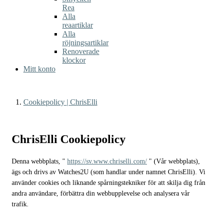
Rea
Alla
reaartiklar
Alla
röjningsartiklar
Renoverade
klockor
Mitt konto
Cookiepolicy | ChrisElli
ChrisElli Cookiepolicy
Denna webbplats, "
https://sv.www.chriselli.com/
" (Vår webbplats),
ägs och drivs av Watches2U (som handlar under namnet ChrisElli). Vi
använder cookies och liknande spårningstekniker för att skilja dig från
andra användare, förbättra din webbupplevelse och analysera vår
trafik.