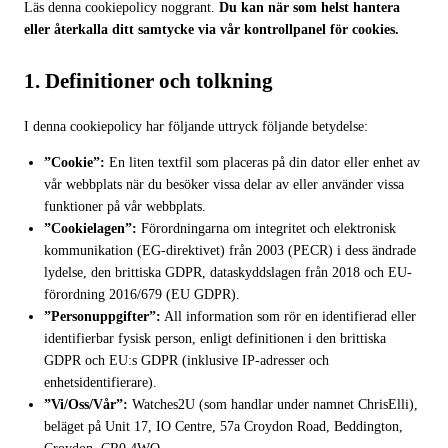
Läs denna cookiepolicy noggrant.
Du kan när som helst hantera
eller återkalla ditt samtycke via vår kontrollpanel för cookies.
1. Definitioner och tolkning
I denna cookiepolicy har följande uttryck följande betydelse:
”Cookie”:
En liten textfil som placeras på din dator eller enhet av
vår webbplats när du besöker vissa delar av eller använder vissa
funktioner på vår webbplats.
”Cookielagen”:
Förordningarna om integritet och elektronisk
kommunikation (EG-direktivet) från 2003 (PECR) i dess ändrade
lydelse, den brittiska GDPR, dataskyddslagen från 2018 och EU-
förordning 2016/679 (EU GDPR).
”Personuppgifter”:
All information som rör en identifierad eller
identifierbar fysisk person, enligt definitionen i den brittiska
GDPR och EU:s GDPR (inklusive IP-adresser och
enhetsidentifierare).
”Vi/Oss/Vår”:
Watches2U (som handlar under namnet ChrisElli),
beläget på Unit 17, IO Centre, 57a Croydon Road, Beddington,