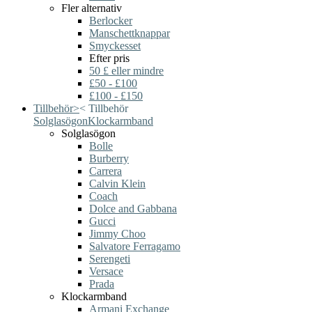
Fler alternativ
Berlocker
Manschettknappar
Smyckesset
Efter pris
50 £ eller mindre
£50 - £100
£100 - £150
Tillbehör
>
<
Tillbehör
Solglasögon
Klockarmband
Solglasögon
Bolle
Burberry
Carrera
Calvin Klein
Coach
Dolce and Gabbana
Gucci
Jimmy Choo
Salvatore Ferragamo
Serengeti
Versace
Prada
Klockarmband
Armani Exchange