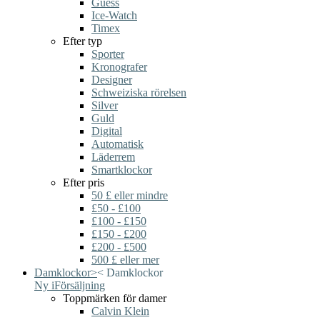
Guess
Ice-Watch
Timex
Efter typ
Sporter
Kronografer
Designer
Schweiziska rörelsen
Silver
Guld
Digital
Automatisk
Läderrem
Smartklockor
Efter pris
50 £ eller mindre
£50 - £100
£100 - £150
£150 - £200
£200 - £500
500 £ eller mer
Damklockor
>
<
Damklockor
Ny i
Försäljning
Toppmärken för damer
Calvin Klein