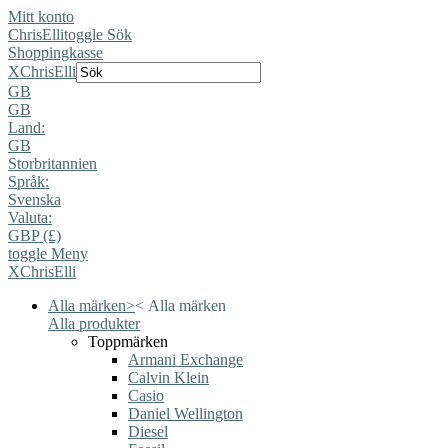
Mitt konto
ChrisElli
toggle Sök
Shoppingkasse
X
ChrisElli
GB
GB
Land:
GB
Storbritannien
Språk:
Svenska
Valuta:
GBP (£)
toggle Meny
X
ChrisElli
Alla märken
>
<
Alla märken
Alla produkter
Toppmärken
Armani Exchange
Calvin Klein
Casio
Daniel Wellington
Diesel