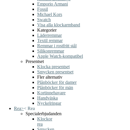
Emporio Armani
Fossil
Michael Kors
Swatch
Visa alla klockarmband
Kategorier
Läderremmar
Textil remmar
Remmar i rostfritt stål
Silikonremmar
Apple Watch-kompatibel
Presentset
Klocka presentset
Smycken presentset
Fler alternativ
Plånböcker för damer
Plånböcker för män
Kortinnehavare
Handväska
Nyckelringar
Rea
>
<
Rea
Specialerbjudanden
Klockor
rea
Smycken