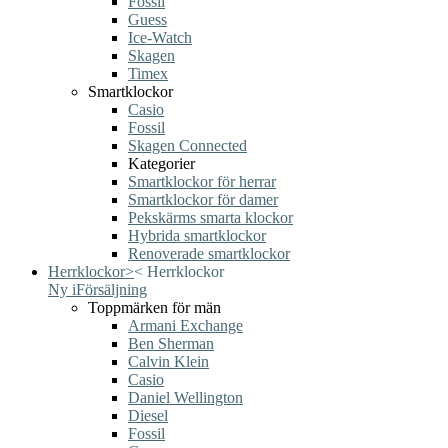
Fossil
Guess
Ice-Watch
Skagen
Timex
Smartklockor
Casio
Fossil
Skagen Connected
Kategorier
Smartklockor för herrar
Smartklockor för damer
Pekskärms smarta klockor
Hybrida smartklockor
Renoverade smartklockor
Herrklockor
>
<
Herrklockor
Ny i
Försäljning
Toppmärken för män
Armani Exchange
Ben Sherman
Calvin Klein
Casio
Daniel Wellington
Diesel
Fossil