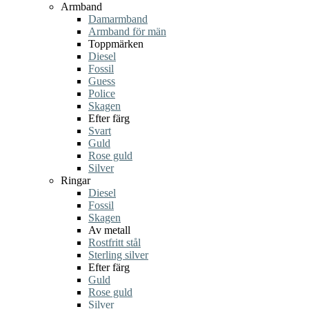
Armband
Damarmband
Armband för män
Toppmärken
Diesel
Fossil
Guess
Police
Skagen
Efter färg
Svart
Guld
Rose guld
Silver
Ringar
Diesel
Fossil
Skagen
Av metall
Rostfritt stål
Sterling silver
Efter färg
Guld
Rose guld
Silver