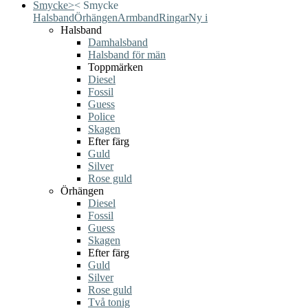
Smycke
>
<
Smycke
Halsband
Örhängen
Armband
Ringar
Ny i
Halsband
Damhalsband
Halsband för män
Toppmärken
Diesel
Fossil
Guess
Police
Skagen
Efter färg
Guld
Silver
Rose guld
Örhängen
Diesel
Fossil
Guess
Skagen
Efter färg
Guld
Silver
Rose guld
Två tonig