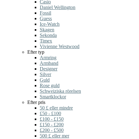
Casio
Daniel Wellington
Fossil
Guess
Ice-Watch
Skagen
Sekonda
Timex
Vivienne Westwood
Efter typ
Armring
Armband
Designer
Silver
Guld
Rose guld
Schweiziska rörelsen
Smartklockor
Efter pris
50 £ eller mindre
£50 - £100
£100 - £150
£150 - £200
£200 - £500
500 £ eller mer