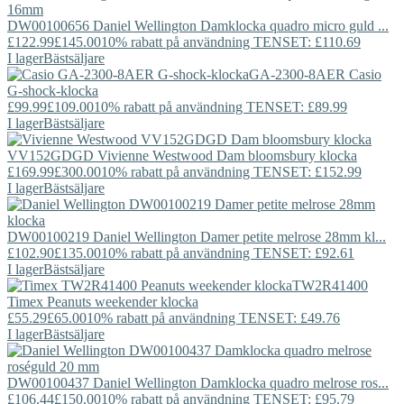
DW00100656
Daniel Wellington
Damklocka quadro micro guld ...
£122.99
£145.00
10% rabatt på användning TENSET: £110.69
I lager
Bästsäljare
GA-2300-8AER
Casio
G-shock-klocka
£99.99
£109.00
10% rabatt på användning TENSET: £89.99
I lager
Bästsäljare
VV152GDGD
Vivienne Westwood
Dam bloomsbury klocka
£169.99
£300.00
10% rabatt på användning TENSET: £152.99
I lager
Bästsäljare
DW00100219
Daniel Wellington
Damer petite melrose 28mm kl...
£102.90
£135.00
10% rabatt på användning TENSET: £92.61
I lager
Bästsäljare
TW2R41400
Timex
Peanuts weekender klocka
£55.29
£65.00
10% rabatt på användning TENSET: £49.76
I lager
Bästsäljare
DW00100437
Daniel Wellington
Damklocka quadro melrose ros...
£106.44
£150.00
10% rabatt på användning TENSET: £95.79