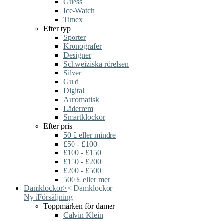
Guess
Ice-Watch
Timex
Efter typ
Sporter
Kronografer
Designer
Schweiziska rörelsen
Silver
Guld
Digital
Automatisk
Läderrem
Smartklockor
Efter pris
50 £ eller mindre
£50 - £100
£100 - £150
£150 - £200
£200 - £500
500 £ eller mer
Damklockor
>
<
Damklockor
Ny i
Försäljning
Toppmärken för damer
Calvin Klein