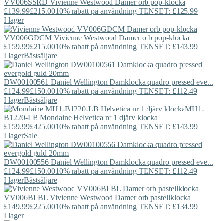
VV006SSRD
Vivienne Westwood
Damer orb pop-klocka
£139.99
£215.00
10% rabatt på användning TENSET: £125.99
I lager
VV006GDCM
Vivienne Westwood
Damer orb pop-klocka
£159.99
£215.00
10% rabatt på användning TENSET: £143.99
I lager
Bästsäljare
DW00100561
Daniel Wellington
Damklocka quadro pressed eve...
£124.99
£150.00
10% rabatt på användning TENSET: £112.49
I lager
Bästsäljare
MH1-
B1220-LB
Mondaine
Helvetica nr 1 djärv klocka
£159.99
£425.00
10% rabatt på användning TENSET: £143.99
I lager
Sale
DW00100556
Daniel Wellington
Damklocka quadro pressed eve...
£124.99
£150.00
10% rabatt på användning TENSET: £112.49
I lager
Bästsäljare
VV006BLBL
Vivienne Westwood
Damer orb pastellklocka
£149.99
£225.00
10% rabatt på användning TENSET: £134.99
I lager