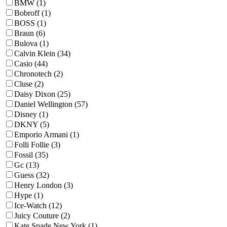
BMW (1)
Bobroff (1)
BOSS (1)
Braun (6)
Bulova (1)
Calvin Klein (34)
Casio (44)
Chronotech (2)
Cluse (2)
Daisy Dixon (25)
Daniel Wellington (57)
Disney (1)
DKNY (5)
Emporio Armani (1)
Folli Follie (3)
Fossil (35)
Gc (13)
Guess (32)
Henry London (3)
Hype (1)
Ice-Watch (12)
Juicy Couture (2)
Kate Spade New York (1)