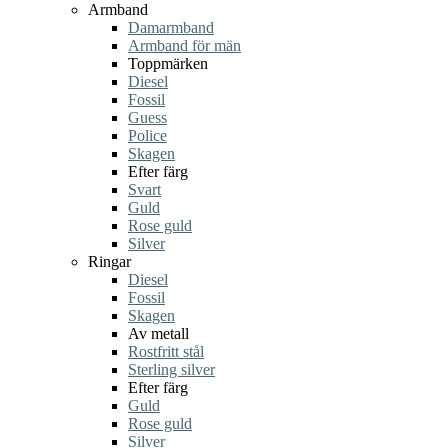
Armband
Damarmband
Armband för män
Toppmärken
Diesel
Fossil
Guess
Police
Skagen
Efter färg
Svart
Guld
Rose guld
Silver
Ringar
Diesel
Fossil
Skagen
Av metall
Rostfritt stål
Sterling silver
Efter färg
Guld
Rose guld
Silver