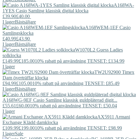
A168WA-
1YES
Casio
Samling klassisk digital klocka
£39.90
£40.00
I lager
Bästsäljare
A168WEM-1EF
Casio
Samlingsklocka
£40.99
£43.90
I lager
Bästsäljare
W1070L2
Guess
Ladies
solklocka
£149.99
£185.00
10% rabatt på användning TENSET: £134.99
I lager
TW2U92900
Timex
Dam överträffar klocka
£94.99
£105.00
10% rabatt på användning TENSET: £85.49
I lager
Bästsäljare
A168WG-9EF
Casio
Samling klassisk guldpläterad digit...
£55.61
£60.00
10% rabatt på användning TENSET: £50.04
I lager
AX5911
Armani
Exchange
Klädd damklocka
£109.99
£199.00
10% rabatt på användning TENSET: £98.99
I lager
Sale