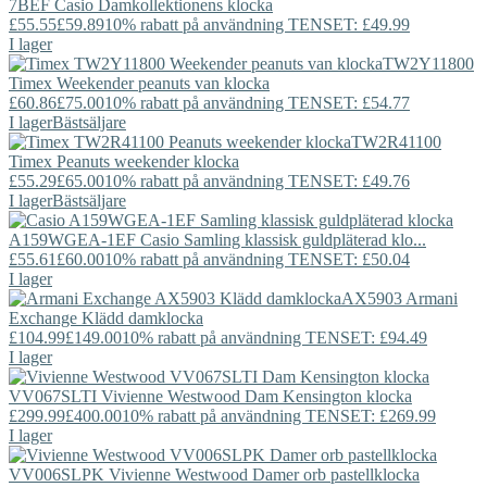
7BEF
Casio
Damkollektionens klocka
£55.55
£59.89
10% rabatt på användning TENSET: £49.99
I lager
TW2Y11800
Timex
Weekender peanuts van klocka
£60.86
£75.00
10% rabatt på användning TENSET: £54.77
I lager
Bästsäljare
TW2R41100
Timex
Peanuts weekender klocka
£55.29
£65.00
10% rabatt på användning TENSET: £49.76
I lager
Bästsäljare
A159WGEA-1EF
Casio
Samling klassisk guldpläterad klo...
£55.61
£60.00
10% rabatt på användning TENSET: £50.04
I lager
AX5903
Armani
Exchange
Klädd damklocka
£104.99
£149.00
10% rabatt på användning TENSET: £94.49
I lager
VV067SLTI
Vivienne Westwood
Dam Kensington klocka
£299.99
£400.00
10% rabatt på användning TENSET: £269.99
I lager
VV006SLPK
Vivienne Westwood
Damer orb pastellklocka