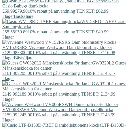
BGD-565SJ-7ER
Casio
Baby-g damklocka
£69.99
£79.90
10% rabatt på användning TENSET: £62.99
I lager
Bästsäljare
WV-58RD-1AEF
Casio
Samlingsklocka
£55.55
£59.89
10% rabatt på användning TENSET: £49.99
I lager
VV152RSRS
Vivienne Westwood
Dam bloomsbury klocka
£129.98
£300.00
10% rabatt på användning TENSET: £116.98
I lager
Bästsäljare
GW0320L2
Guess
Månskensklocka för damer
£161.30
£205.00
10% rabatt på användning TENSET: £145.17
I lager
GW0320L1
Guess
Månskensklocka för damer
£149.99
£189.00
10% rabatt på användning TENSET: £134.99
I lager
VV006RSWH
Vivienne Westwood
Damer orb pastellklocka
£159.99
£245.00
10% rabatt på användning TENSET: £143.99
I lager
LTP-B150D-