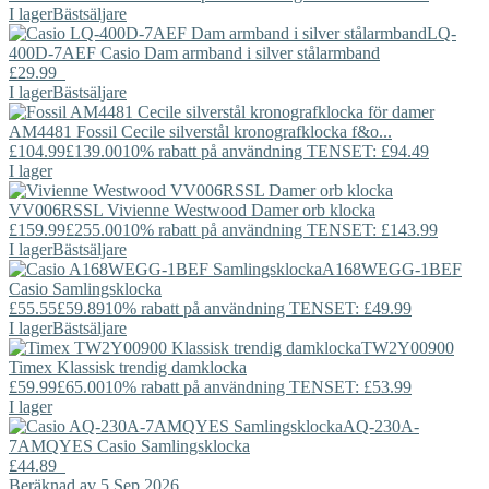
I lager
Bästsäljare
LQ-
400D-7AEF
Casio
Dam armband i silver stålarmband
£29.99
I lager
Bästsäljare
AM4481
Fossil
Cecile silverstål kronografklocka f&o...
£104.99
£139.00
10% rabatt på användning TENSET: £94.49
I lager
VV006RSSL
Vivienne Westwood
Damer orb klocka
£159.99
£255.00
10% rabatt på användning TENSET: £143.99
I lager
Bästsäljare
A168WEGG-1BEF
Casio
Samlingsklocka
£55.55
£59.89
10% rabatt på användning TENSET: £49.99
I lager
Bästsäljare
TW2Y00900
Timex
Klassisk trendig damklocka
£59.99
£65.00
10% rabatt på användning TENSET: £53.99
I lager
AQ-230A-
7AMQYES
Casio
Samlingsklocka
£44.89
Beräknad av 5 Sep 2026