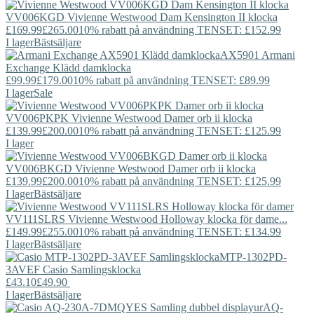
VV006KGD
Vivienne Westwood
Dam Kensington II klocka
£169.99
£265.00
10% rabatt på användning TENSET: £152.99
I lager
Bästsäljare
AX5901
Armani
Exchange
Klädd damklocka
£99.99
£179.00
10% rabatt på användning TENSET: £89.99
I lager
Sale
VV006PKPK
Vivienne Westwood
Damer orb ii klocka
£139.99
£200.00
10% rabatt på användning TENSET: £125.99
I lager
VV006BKGD
Vivienne Westwood
Damer orb ii klocka
£139.99
£200.00
10% rabatt på användning TENSET: £125.99
I lager
Bästsäljare
VV111SLRS
Vivienne Westwood
Holloway klocka för dame...
£149.99
£255.00
10% rabatt på användning TENSET: £134.99
I lager
Bästsäljare
MTP-1302PD-
3AVEF
Casio
Samlingsklocka
£43.10
£49.90
I lager
Bästsäljare
AQ-