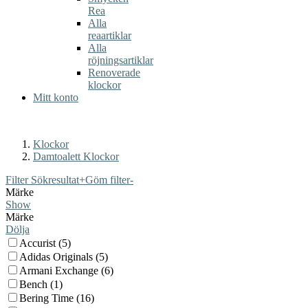
Rea
Alla
reaartiklar
Alla
röjningsartiklar
Renoverade
klockor
Mitt konto
Klockor
Damtoalett Klockor
Filter Sökresultat
+
Göm filter
-
Märke
Show
Märke
Dölja
Accurist (5)
Adidas Originals (5)
Armani Exchange (6)
Bench (1)
Bering Time (16)