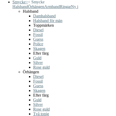
Smycke
>
<
Smycke
Halsband
Örhängen
Armband
Ringar
Ny i
Halsband
Damhalsband
Halsband för män
Toppmärken
Diesel
Fossil
Guess
Police
Skagen
Efter färg
Guld
Silver
Rose guld
Örhängen
Diesel
Fossil
Guess
Skagen
Efter färg
Guld
Silver
Rose guld
Två tonig