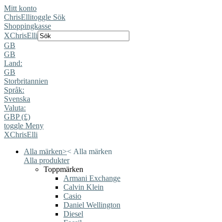
Mitt konto
ChrisElli
toggle Sök
Shoppingkasse
X
ChrisElli
GB
GB
Land:
GB
Storbritannien
Språk:
Svenska
Valuta:
GBP (£)
toggle Meny
X
ChrisElli
Alla märken
>
<
Alla märken
Alla produkter
Toppmärken
Armani Exchange
Calvin Klein
Casio
Daniel Wellington
Diesel