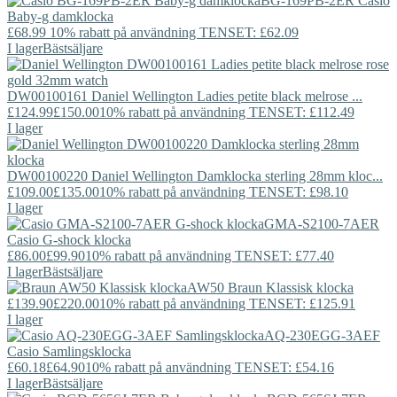
BG-169PB-2ER
Casio
Baby-g damklocka
£68.99
10% rabatt på användning TENSET: £62.09
I lager
Bästsäljare
DW00100161
Daniel Wellington
Ladies petite black melrose ...
£124.99
£150.00
10% rabatt på användning TENSET: £112.49
I lager
DW00100220
Daniel Wellington
Damklocka sterling 28mm kloc...
£109.00
£135.00
10% rabatt på användning TENSET: £98.10
I lager
GMA-S2100-7AER
Casio
G-shock klocka
£86.00
£99.90
10% rabatt på användning TENSET: £77.40
I lager
Bästsäljare
AW50
Braun
Klassisk klocka
£139.90
£220.00
10% rabatt på användning TENSET: £125.91
I lager
AQ-230EGG-3AEF
Casio
Samlingsklocka
£60.18
£64.90
10% rabatt på användning TENSET: £54.16
I lager
Bästsäljare