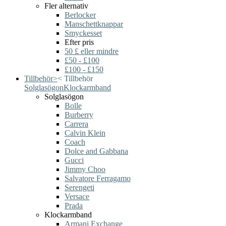
Fler alternativ
Berlocker
Manschettknappar
Smyckesset
Efter pris
50 £ eller mindre
£50 - £100
£100 - £150
Tillbehör
>
<
Tillbehör
Solglasögon
Klockarmband
Solglasögon
Bolle
Burberry
Carrera
Calvin Klein
Coach
Dolce and Gabbana
Gucci
Jimmy Choo
Salvatore Ferragamo
Serengeti
Versace
Prada
Klockarmband
Armani Exchange