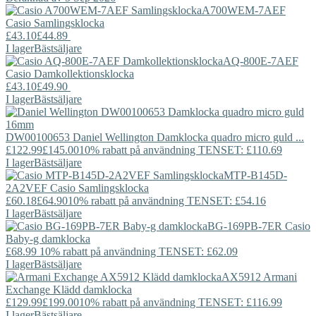
A700WEM-7AEF
Casio
Samlingsklocka
£43.10
£44.89
I lager
Bästsäljare
AQ-800E-7AEF
Casio
Damkollektionsklocka
£43.10
£49.90
I lager
Bästsäljare
DW00100653
Daniel Wellington
Damklocka quadro micro guld ...
£122.99
£145.00
10% rabatt på användning TENSET: £110.69
I lager
Bästsäljare
MTP-B145D-
2A2VEF
Casio
Samlingsklocka
£60.18
£64.90
10% rabatt på användning TENSET: £54.16
I lager
Bästsäljare
BG-169PB-7ER
Casio
Baby-g damklocka
£68.99
10% rabatt på användning TENSET: £62.09
I lager
Bästsäljare
AX5912
Armani
Exchange
Klädd damklocka
£129.99
£199.00
10% rabatt på användning TENSET: £116.99
I lager
Bästsäljare