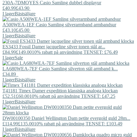
230A-7DMQYES
Casio
Samling dubbel displayur
£40.99
£43.90
I lager
Bästsäljare
A500WEA-1EF
Casio
Samling silverarmband armbandsur
£43.10
£45.00
I lager
Bästsäljare
ES3433
Fossil
Damer jacqueline silver tonen stål ar...
£84.99
£149.00
10% rabatt på användning TENSET: £76.49
I lager
Sale
LA680WEA-7EF
Casio
Samling silverton stål armband k...
£34.89
I lager
Bästsäljare
T41181
Timex
Damer expedition klassiska analoga klockan
£52.51
£60.00
10% rabatt på användning TENSET: £47.25
I lager
Bästsäljare
DW00100350
Daniel Wellington
Dam petite evergold guld 28m...
£114.99
£135.00
10% rabatt på användning TENSET: £103.49
I lager
Bästsäljare