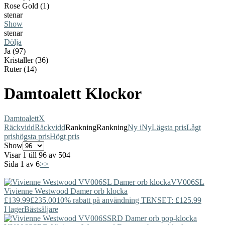
Rose Gold (1)
stenar
Show
stenar
Dölja
Ja (97)
Kristaller (36)
Ruter (14)
Damtoalett Klockor
Damtoalett
X
Räckvidd
Räckvidd
Rankning
Rankning
Ny i
Ny
Lägsta pris
Lågt
pris
högsta pris
Högt pris
Show
Visar 1 till 96 av 504
Sida 1 av 6
>>
VV006SL
Vivienne Westwood
Damer orb klocka
£139.99
£235.00
10% rabatt på användning TENSET: £125.99
I lager
Bästsäljare