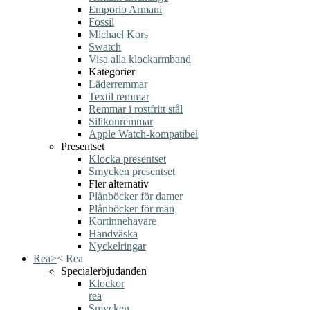
Emporio Armani
Fossil
Michael Kors
Swatch
Visa alla klockarmband
Kategorier
Läderremmar
Textil remmar
Remmar i rostfritt stål
Silikonremmar
Apple Watch-kompatibel
Presentset
Klocka presentset
Smycken presentset
Fler alternativ
Plånböcker för damer
Plånböcker för män
Kortinnehavare
Handväska
Nyckelringar
Rea
>
<
Rea
Specialerbjudanden
Klockor
rea
Smycken