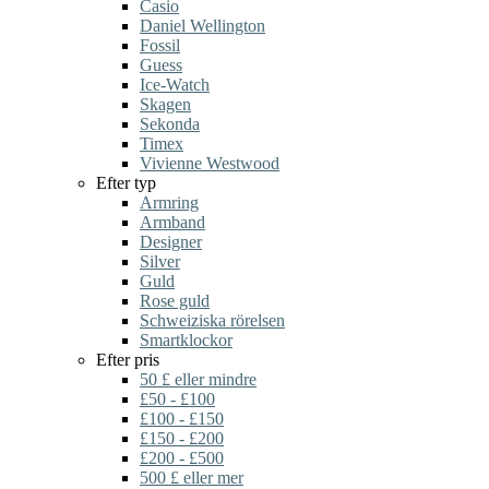
Casio
Daniel Wellington
Fossil
Guess
Ice-Watch
Skagen
Sekonda
Timex
Vivienne Westwood
Efter typ
Armring
Armband
Designer
Silver
Guld
Rose guld
Schweiziska rörelsen
Smartklockor
Efter pris
50 £ eller mindre
£50 - £100
£100 - £150
£150 - £200
£200 - £500
500 £ eller mer