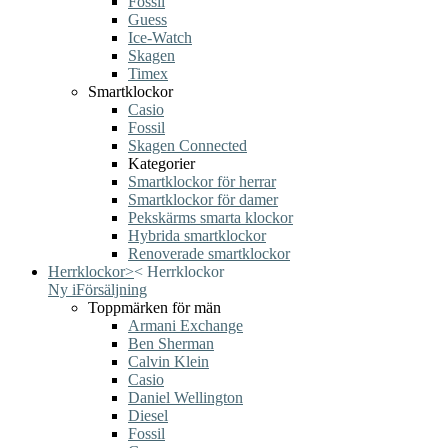
Fossil
Guess
Ice-Watch
Skagen
Timex
Smartklockor
Casio
Fossil
Skagen Connected
Kategorier
Smartklockor för herrar
Smartklockor för damer
Pekskärms smarta klockor
Hybrida smartklockor
Renoverade smartklockor
Herrklockor
>
<
Herrklockor
Ny i
Försäljning
Toppmärken för män
Armani Exchange
Ben Sherman
Calvin Klein
Casio
Daniel Wellington
Diesel
Fossil