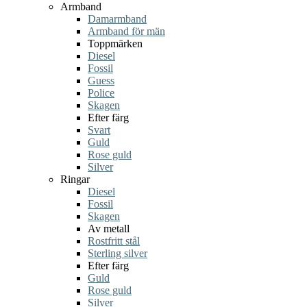
Armband
Damarmband
Armband för män
Toppmärken
Diesel
Fossil
Guess
Police
Skagen
Efter färg
Svart
Guld
Rose guld
Silver
Ringar
Diesel
Fossil
Skagen
Av metall
Rostfritt stål
Sterling silver
Efter färg
Guld
Rose guld
Silver