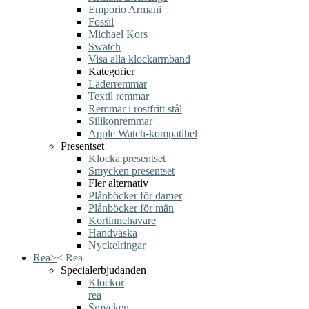
Emporio Armani
Fossil
Michael Kors
Swatch
Visa alla klockarmband
Kategorier
Läderremmar
Textil remmar
Remmar i rostfritt stål
Silikonremmar
Apple Watch-kompatibel
Presentset
Klocka presentset
Smycken presentset
Fler alternativ
Plånböcker för damer
Plånböcker för män
Kortinnehavare
Handväska
Nyckelringar
Rea
>
<
Rea
Specialerbjudanden
Klockor
rea
Smycken