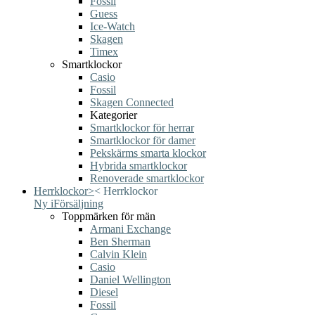
Fossil
Guess
Ice-Watch
Skagen
Timex
Smartklockor
Casio
Fossil
Skagen Connected
Kategorier
Smartklockor för herrar
Smartklockor för damer
Pekskärms smarta klockor
Hybrida smartklockor
Renoverade smartklockor
Herrklockor
>
<
Herrklockor
Ny i
Försäljning
Toppmärken för män
Armani Exchange
Ben Sherman
Calvin Klein
Casio
Daniel Wellington
Diesel
Fossil