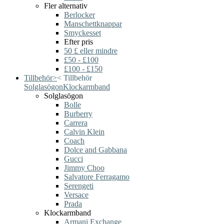
Fler alternativ
Berlocker
Manschettknappar
Smyckesset
Efter pris
50 £ eller mindre
£50 - £100
£100 - £150
Tillbehör
>
<
Tillbehör
Solglasögon
Klockarmband
Solglasögon
Bolle
Burberry
Carrera
Calvin Klein
Coach
Dolce and Gabbana
Gucci
Jimmy Choo
Salvatore Ferragamo
Serengeti
Versace
Prada
Klockarmband
Armani Exchange