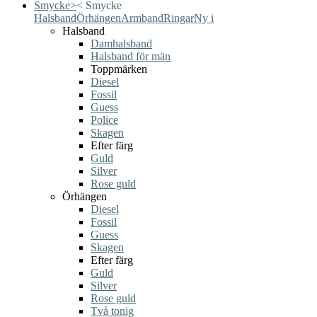
Smycke
>
<
Smycke
Halsband
Örhängen
Armband
Ringar
Ny i
Halsband
Damhalsband
Halsband för män
Toppmärken
Diesel
Fossil
Guess
Police
Skagen
Efter färg
Guld
Silver
Rose guld
Örhängen
Diesel
Fossil
Guess
Skagen
Efter färg
Guld
Silver
Rose guld
Två tonig