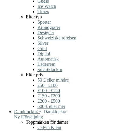
Guess
Ice-Watch
Timex
Efter typ
Sporter
Kronografer
Designer
Schweiziska rörelsen
Silver
Guld
Digital
Automatisk
Läderrem
Smartklockor
Efter pris
50 £ eller mindre
£50 - £100
£100 - £150
£150 - £200
£200 - £500
500 £ eller mer
Damklockor
>
<
Damklockor
Ny i
Försäljning
Toppmärken för damer
Calvin Klein