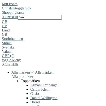
Mitt konto
ChrisElli
toggle Sök
Shoppingkasse
X
ChrisElli
GB
GB
Land:
GB
Storbritannien
Språk:
Svenska
Valuta:
GBP (£)
toggle Meny
X
ChrisElli
Alla märken
>
<
Alla märken
Alla produkter
Toppmärken
Armani Exchange
Calvin Klein
Casio
Daniel Wellington
Diesel