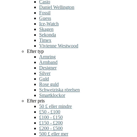
Casio
Daniel Wellington
Fossil
Guess
Ice-Watch
Skagen
Sekonda
Timex
Vivienne Westwood
Efter typ
Armring
Armband
Designer
Silver
Guld
Rose guld
Schweiziska rörelsen
Smartklockor
Efter pris
50 £ eller mindre
£50 - £100
£100 - £150
£150 - £200
£200 - £500
500 £ eller mer