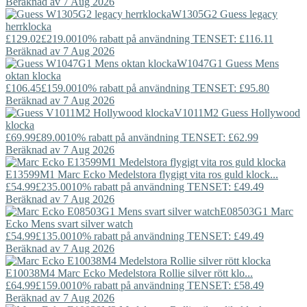
Beräknad av 7 Aug 2026
W1305G2
Guess
legacy
herrklocka
£129.02
£219.00
10% rabatt på användning TENSET: £116.11
Beräknad av 7 Aug 2026
W1047G1
Guess
Mens
oktan klocka
£106.45
£159.00
10% rabatt på användning TENSET: £95.80
Beräknad av 7 Aug 2026
V1011M2
Guess
Hollywood
klocka
£69.99
£89.00
10% rabatt på användning TENSET: £62.99
Beräknad av 7 Aug 2026
E13599M1
Marc Ecko
Medelstora flygigt vita ros guld klock...
£54.99
£235.00
10% rabatt på användning TENSET: £49.49
Beräknad av 7 Aug 2026
E08503G1
Marc
Ecko
Mens svart silver watch
£54.99
£135.00
10% rabatt på användning TENSET: £49.49
Beräknad av 7 Aug 2026
E10038M4
Marc Ecko
Medelstora Rollie silver rött klo...
£64.99
£159.00
10% rabatt på användning TENSET: £58.49
Beräknad av 7 Aug 2026