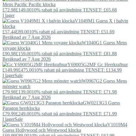
Mens Pacific Pacific klocka
£72.98
£149.00
10% rabatt på användning TENSET: £65.68
I lager
V1049M1
Guess
X j balvin
klocka
£57.44
£89.00
10% rabatt på användning TENSET: £51.69
Beräknad av 7 Aug 2026
W1040G1
Guess
Mens
voyage klocka
£90.98
£159.00
10% rabatt på användning TENSET: £81.88
Beräknad av 7 Aug 2026
Y69005G2MF
Gc
Herrkraftsur
£149.99
£475.00
10% rabatt på användning TENSET: £134.99
I lager
Sale
W0967G2
Guess
Mens
mönster watch
£79.98
£139.00
10% rabatt på användning TENSET: £71.98
Beräknad av 7 Aug 2026
GW0213G3
Guess
Paragon herrklocka
£79.99
£249.00
10% rabatt på användning TENSET: £71.99
I lager
Sale
V1019M4
Guess
Hollywood och Westwood klocka
£69.99
£89.00
10% rabatt på användning TENSET: £62.99