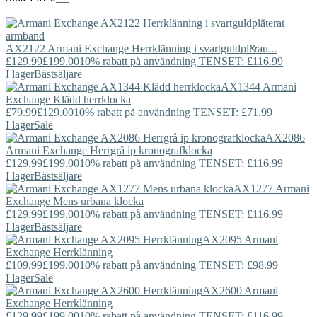
AX2122
Armani Exchange
Herrklänning i svartguldpl&au...
£129.99
£199.00
10% rabatt på användning TENSET: £116.99
I lager
Bästsäljare
AX1344
Armani
Exchange
Klädd herrklocka
£79.99
£129.00
10% rabatt på användning TENSET: £71.99
I lager
Sale
AX2086
Armani Exchange
Herrgrå ip kronografklocka
£129.99
£199.00
10% rabatt på användning TENSET: £116.99
I lager
Bästsäljare
AX1277
Armani
Exchange
Mens urbana klocka
£129.99
£199.00
10% rabatt på användning TENSET: £116.99
I lager
Bästsäljare
AX2095
Armani
Exchange
Herrklänning
£109.99
£199.00
10% rabatt på användning TENSET: £98.99
I lager
Sale
AX2600
Armani
Exchange
Herrklänning
£129.99
£199.00
10% rabatt på användning TENSET: £116.99