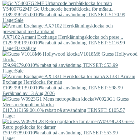
Y54007G2MF
Gc
Urbancode herrbåtklocka för m&au...
£189.99
£595.00
10% rabatt på användning TENSET: £170.99
I lager
Sale
AX7102
Armani Exchange
Herrklänningsklocka och prese...
£129.99
£199.00
10% rabatt på användning TENSET: £116.99
I lager
Bästsäljare
V1018M6
Guess
Hollywood
klocka
£59.99
£79.00
10% rabatt på användning TENSET: £53.99
I lager
Sale
AX1331
Armani
Exchange
Herrklocka för män
£109.99
£139.00
10% rabatt på användning TENSET: £98.99
Beräknad av 13 Aug 2026
W0923G1
Guess
Mens metropolitan klocka
£117.31
£159.00
10% rabatt på användning TENSET: £105.57
I lager
W0979L28
Guess
Retro popklocka för damer
£59.99
£89.00
10% rabatt på användning TENSET: £53.99
I lager