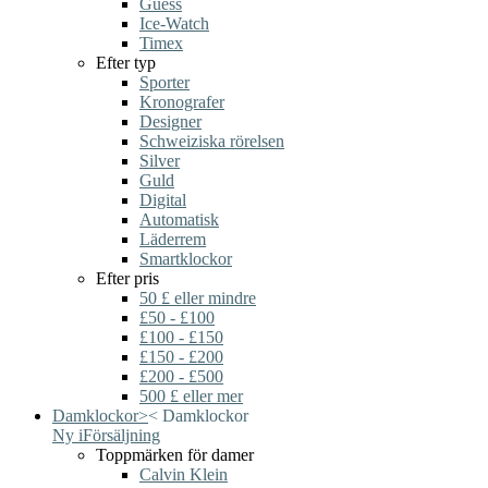
Guess
Ice-Watch
Timex
Efter typ
Sporter
Kronografer
Designer
Schweiziska rörelsen
Silver
Guld
Digital
Automatisk
Läderrem
Smartklockor
Efter pris
50 £ eller mindre
£50 - £100
£100 - £150
£150 - £200
£200 - £500
500 £ eller mer
Damklockor
>
<
Damklockor
Ny i
Försäljning
Toppmärken för damer
Calvin Klein