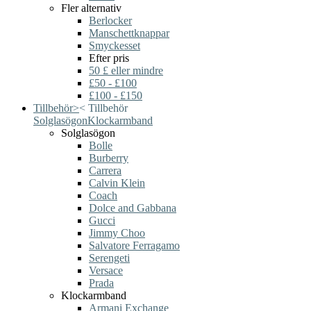
Fler alternativ
Berlocker
Manschettknappar
Smyckesset
Efter pris
50 £ eller mindre
£50 - £100
£100 - £150
Tillbehör
>
<
Tillbehör
Solglasögon
Klockarmband
Solglasögon
Bolle
Burberry
Carrera
Calvin Klein
Coach
Dolce and Gabbana
Gucci
Jimmy Choo
Salvatore Ferragamo
Serengeti
Versace
Prada
Klockarmband
Armani Exchange