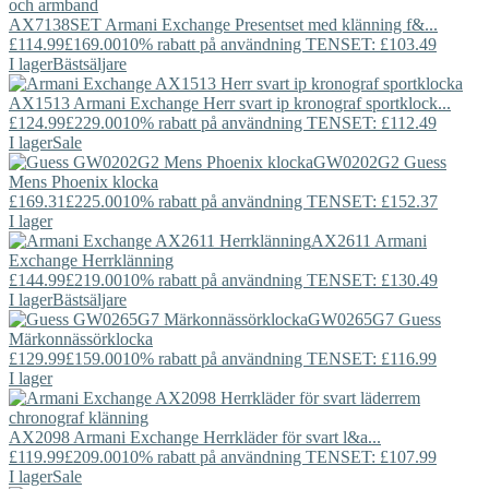
AX7138SET
Armani Exchange
Presentset med klänning f&...
£114.99
£169.00
10% rabatt på användning TENSET: £103.49
I lager
Bästsäljare
AX1513
Armani Exchange
Herr svart ip kronograf sportklock...
£124.99
£229.00
10% rabatt på användning TENSET: £112.49
I lager
Sale
GW0202G2
Guess
Mens Phoenix klocka
£169.31
£225.00
10% rabatt på användning TENSET: £152.37
I lager
AX2611
Armani
Exchange
Herrklänning
£144.99
£219.00
10% rabatt på användning TENSET: £130.49
I lager
Bästsäljare
GW0265G7
Guess
Märkonnässörklocka
£129.99
£159.00
10% rabatt på användning TENSET: £116.99
I lager
AX2098
Armani Exchange
Herrkläder för svart l&a...
£119.99
£209.00
10% rabatt på användning TENSET: £107.99
I lager
Sale