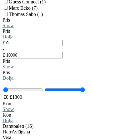
Guess Connect (1)
Marc Ecko (7)
Thomas Sabo (1)
Pris
Show
Pris
Dölja
£
-
£
Pris
Show
Pris
Dölja
£
0
£
1300
Kön
Show
Kön
Dölja
Damtoalett (16)
Herr
Avlägsna
Visa