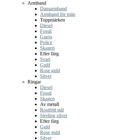
Armband
Damarmband
Armband för män
Toppmärken
Diesel
Fossil
Guess
Police
Skagen
Efter färg
Svart
Guld
Rose guld
Silver
Ringar
Diesel
Fossil
Skagen
Av metall
Rostfritt stål
Sterling silver
Efter färg
Guld
Rose guld
Silver