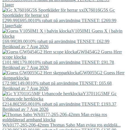
I lager
X76016G5S
Gc
Sportkläder för herrar xxl
£299.99
£695.00
10% rabatt på användning TENSET: £269.99
I lager
Sale
V1050M1
Guess
X j balvin
klocka
£69.99
£89.00
10% rabatt på användning TENSET: £62.99
Beräknad av 7 Aug 2026
GW0454G2
Guess
Herr
scope klocka
£101.98
£179.00
10% rabatt på användning TENSET: £91.78
Beräknad av 7 Aug 2026
GW0055G2
Guess
Herr
skepparklocka
£72.98
£149.00
10% rabatt på användning TENSET: £65.68
Beräknad av 7 Aug 2026
Y37011G5MF
Gc
Urbancode herrklocka
£214.86
£595.00
10% rabatt på användning TENSET: £193.37
Beräknad av 7 Aug 2026
WA0177-265-206-42mm
Thomas Sabo
Man eviga ros guldplä...