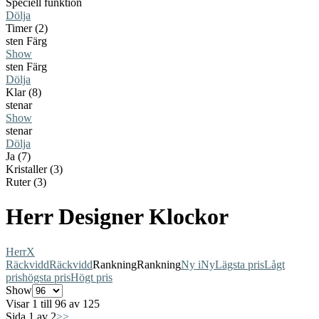
Speciell funktion
Dölja
Timer (2)
sten Färg
Show
sten Färg
Dölja
Klar (8)
stenar
Show
stenar
Dölja
Ja (7)
Kristaller (3)
Ruter (3)
Herr Designer Klockor
Herr
X
Räckvidd
Räckvidd
Rankning
Rankning
Ny i
Ny
Lägsta pris
Lågt
pris
högsta pris
Högt pris
Show
Visar 1 till 96 av 125
Sida 1 av 2
>>