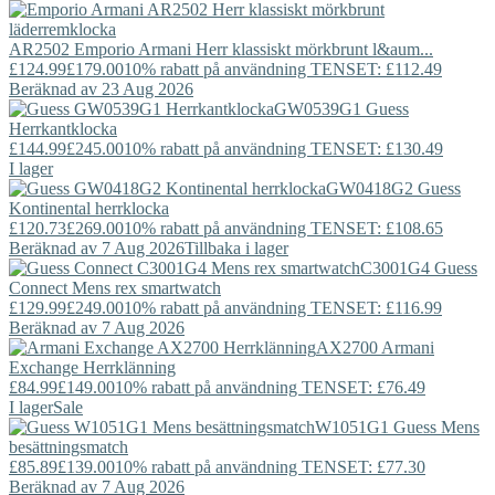
AR2502
Emporio Armani
Herr klassiskt mörkbrunt l&aum...
£124.99
£179.00
10% rabatt på användning TENSET: £112.49
Beräknad av 23 Aug 2026
GW0539G1
Guess
Herrkantklocka
£144.99
£245.00
10% rabatt på användning TENSET: £130.49
I lager
GW0418G2
Guess
Kontinental herrklocka
£120.73
£269.00
10% rabatt på användning TENSET: £108.65
Beräknad av 7 Aug 2026
Tillbaka i lager
C3001G4
Guess
Connect
Mens rex smartwatch
£129.99
£249.00
10% rabatt på användning TENSET: £116.99
Beräknad av 7 Aug 2026
AX2700
Armani
Exchange
Herrklänning
£84.99
£149.00
10% rabatt på användning TENSET: £76.49
I lager
Sale
W1051G1
Guess
Mens
besättningsmatch
£85.89
£139.00
10% rabatt på användning TENSET: £77.30
Beräknad av 7 Aug 2026