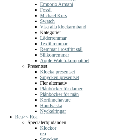
Emporio Armani
Fossil
Michael Kors
Swatch
Visa alla klockarmband
Kategorier
Läderremmar
Textil remmar
Remmar i rostfritt stål
Silikonremmar
Apple Watch-kompatibel
Presentset
Klocka presentset
Smycken presentset
Fler alternativ
Plånböcker för damer
Plånböcker för män
Kortinnehavare
Handväska
Nyckelringar
Rea
>
<
Rea
Specialerbjudanden
Klockor
rea
Smycken