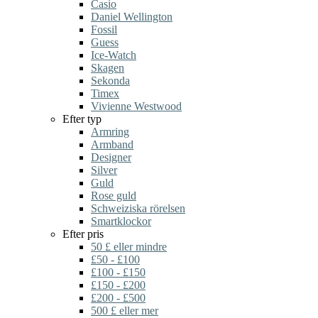
Casio
Daniel Wellington
Fossil
Guess
Ice-Watch
Skagen
Sekonda
Timex
Vivienne Westwood
Efter typ
Armring
Armband
Designer
Silver
Guld
Rose guld
Schweiziska rörelsen
Smartklockor
Efter pris
50 £ eller mindre
£50 - £100
£100 - £150
£150 - £200
£200 - £500
500 £ eller mer