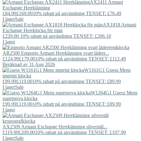
AX2411
Armani
Exchange
Herrklänning
£84.99
£169.00
10% rabatt på användning TENSET: £76.49
I lager
Sale
AX1818
Armani
Exchange
Herrklocka för män
£229.00
10% rabatt på användning TENSET: £206.10
I lager
AR2500
Emporio Armani
Herrklänning svart läderr...
£124.99
£179.00
10% rabatt på användning TENSET: £112.49
Beräknad av 31 Aug 2026
W1161G1
Guess
Mens
imprint klocka
£99.99
£119.00
10% rabatt på användning TENSET: £89.99
I lager
Sale
W1264G1
Guess
Mens
supernova klocka
£99.99
£119.00
10% rabatt på användning TENSET: £89.99
I lager
AX2509
Armani Exchange
Herrklänning silverstål...
£119.99
£209.00
10% rabatt på användning TENSET: £107.99
I lager
Sale