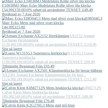
E10038M3
Marc Ecko
Medelstora Rollie silver lila klocka
£54.99
£159.00
10% rabatt på användning TENSET: £49.49
Beräknad av 7 Aug 2026
E08504G3
Marc Ecko
Mens stad silver svart klocka
£44.99
£115.00
Beräknad av 7 Aug 2026
AX2152
Armani
Exchange
Herrklänning
£129.99
£199.00
10% rabatt på användning TENSET: £116.99
Slut på lagret
W1315G3
Guess
Supernova herrklocka
£109.99
£169.00
10% rabatt på användning TENSET: £98.99
Tillgänglig Begagnad Från £93.49
AX2501
Armani Exchange
Klänningsklocka för herr...
£124.99
£189.00
10% rabatt på användning TENSET: £112.49
Slut på lagret
K8M2712N
Calvin Klein
Mens högklocka klocka
£89.98
£349.00
10% rabatt på användning TENSET: £80.98
Tillgänglig Begagnad Från £76.48