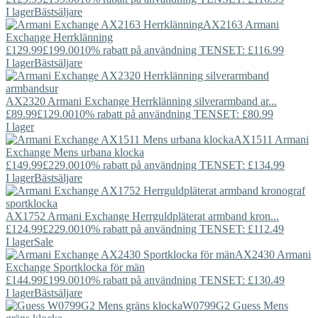
I lager
Bästsäljare
AX2163
Armani
Exchange
Herrklänning
£129.99
£199.00
10% rabatt på användning TENSET: £116.99
I lager
Bästsäljare
AX2320
Armani Exchange
Herrklänning silverarmband ar...
£89.99
£129.00
10% rabatt på användning TENSET: £80.99
I lager
AX1511
Armani
Exchange
Mens urbana klocka
£149.99
£229.00
10% rabatt på användning TENSET: £134.99
I lager
Bästsäljare
AX1752
Armani Exchange
Herrguldpläterat armband kron...
£124.99
£229.00
10% rabatt på användning TENSET: £112.49
I lager
Sale
AX2430
Armani
Exchange
Sportklocka för män
£144.99
£199.00
10% rabatt på användning TENSET: £130.49
I lager
Bästsäljare
W0799G2
Guess
Mens