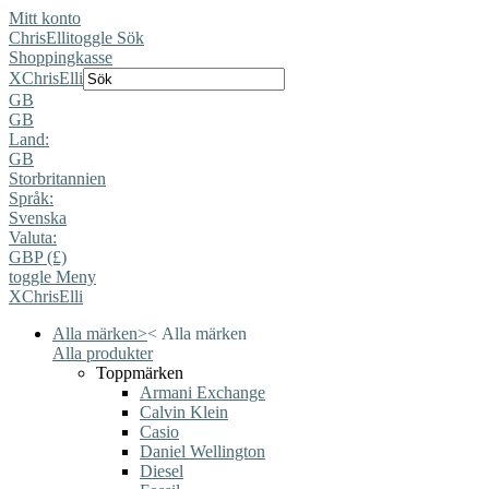
Mitt konto
ChrisElli
toggle Sök
Shoppingkasse
X
ChrisElli
GB
GB
Land:
GB
Storbritannien
Språk:
Svenska
Valuta:
GBP (£)
toggle Meny
X
ChrisElli
Alla märken
>
<
Alla märken
Alla produkter
Toppmärken
Armani Exchange
Calvin Klein
Casio
Daniel Wellington
Diesel