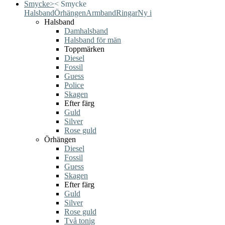
Smycke
>
<
Smycke
Halsband
Örhängen
Armband
Ringar
Ny i
Halsband
Damhalsband
Halsband för män
Toppmärken
Diesel
Fossil
Guess
Police
Skagen
Efter färg
Guld
Silver
Rose guld
Örhängen
Diesel
Fossil
Guess
Skagen
Efter färg
Guld
Silver
Rose guld
Två tonig