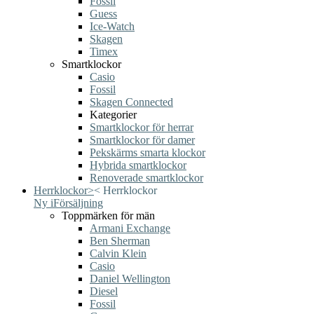
Fossil
Guess
Ice-Watch
Skagen
Timex
Smartklockor
Casio
Fossil
Skagen Connected
Kategorier
Smartklockor för herrar
Smartklockor för damer
Pekskärms smarta klockor
Hybrida smartklockor
Renoverade smartklockor
Herrklockor
>
<
Herrklockor
Ny i
Försäljning
Toppmärken för män
Armani Exchange
Ben Sherman
Calvin Klein
Casio
Daniel Wellington
Diesel
Fossil