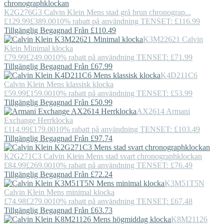
K2G276G3
Calvin Klein
Mens stad grå brun chronograp...
£129.99
£389.00
10% rabatt på användning TENSET: £116.99
Tillgänglig Begagnad Från £110.49
K3M22621
Calvin
Klein
Minimal klocka
£79.99
£249.00
10% rabatt på användning TENSET: £71.99
Tillgänglig Begagnad Från £67.99
K4D211C6
Calvin Klein
Mens klassisk klocka
£59.99
£159.00
10% rabatt på användning TENSET: £53.99
Tillgänglig Begagnad Från £50.99
AX2614
Armani
Exchange
Herrklocka
£114.99
£179.00
10% rabatt på användning TENSET: £103.49
Tillgänglig Begagnad Från £97.74
K2G271C3
Calvin Klein
Mens stad svart chronographklockan
£84.99
£269.00
10% rabatt på användning TENSET: £76.49
Tillgänglig Begagnad Från £72.24
K3M51T5N
Calvin Klein
Mens minimal klocka
£74.98
£279.00
10% rabatt på användning TENSET: £67.48
Tillgänglig Begagnad Från £63.73
K8M21126