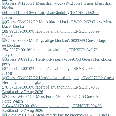
W1256G1
Guess
Mens dash
klocka
£69.99
£119.00
10% rabatt på användning TENSET: £62.99
I lager
GW0212G2
Guess
Mens
blazer klocka
£89.99
£139.00
10% rabatt på användning TENSET: £80.99
I lager
V0023M9
Guess
Dags att
ge klockan
£54.22
£79.00
10% rabatt på användning TENSET: £48.79
I lager
W0991G3
Guess
Herrklocka
perry
£84.99
£129.00
10% rabatt på användning TENSET: £76.49
I lager
GW0272G2
Guess
Herrklocka med dragkedja
£78.37
£159.00
10% rabatt på användning TENSET: £70.53
Beräknad av 7 Aug 2026
W0674G5
Guess
Mens
Force Watch
£104.48
£179.00
10% rabatt på användning TENSET: £94.03
Beräknad av 7 Aug 2026
W1167G1
Guess