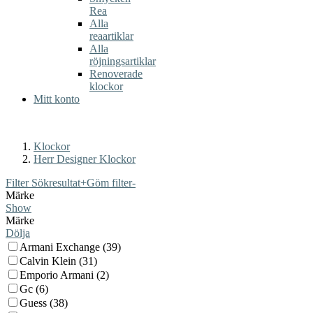
Rea
Alla
reaartiklar
Alla
röjningsartiklar
Renoverade
klockor
Mitt konto
Klockor
Herr Designer Klockor
Filter Sökresultat
+
Göm filter
-
Märke
Show
Märke
Dölja
Armani Exchange (39)
Calvin Klein (31)
Emporio Armani (2)
Gc (6)
Guess (38)