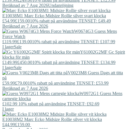
£139.99
£249.00
10% rabatt på användning TENSET: £125.99
Beräknad av 7 Aug 2026
Undanröjning
E10038M1
Marc Ecko
Midsize Rollie silver svart klocka
£54.99
£159.00
10% rabatt på användning TENSET: £49.49
Beräknad av 7 Aug 2026
W0674G3
Guess
Mens
Force Watch
£119.99
£139.00
10% rabatt på användning TENSET: £107.99
I lager
Sale
Y61002G2MF
Gc
Spirit
klocka för män
£149.99
£450.00
10% rabatt på användning TENSET: £134.99
I lager
Sale
V0023M8
Guess
Dags att titta
på
£59.99
£79.00
10% rabatt på användning TENSET: £53.99
Beräknad av 7 Aug 2026
W0972G1
Guess
Mens
carnegie klocka
£102.99
10% rabatt på användning TENSET: £92.69
I lager
E10038M2
Marc Ecko
Midsize Rollie silver vit klocka
£44.99
£159.00