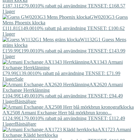
gräns klocka
£187.31
£279.00
10% rabatt på användning TENSET: £168.57
I lager
GW0203G3
Guess
Mens Phoenix klocka
£111.81
£149.00
10% rabatt på användning TENSET: £100.62
I lager
W1132G1
Guess
Mens
gräns klocka
£159.99
£199.00
10% rabatt på användning TENSET: £143.99
I lager
AX1343
Armani
Exchange
Herrklänning
£79.99
£139.00
10% rabatt på användning TENSET: £71.99
I lager
Sale
AX2620
Armani
Exchange
Herrklänning
£104.99
£149.00
10% rabatt på användning TENSET: £94.49
I lager
Bästsäljare
AX2508
Armani Exchange
Herr blå mörkbrun krono...
£124.99
£179.00
10% rabatt på användning TENSET: £112.49
I lager
Bästsäljare
AX1723
Armani
Exchange
Klädd herrklocka