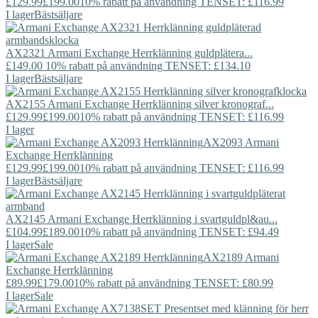
£129.99
£199.00
10% rabatt på användning TENSET: £116.99
I lager
Bästsäljare
AX2321
Armani Exchange
Herrklänning guldplätera...
£149.00
10% rabatt på användning TENSET: £134.10
I lager
Bästsäljare
AX2155
Armani Exchange
Herrklänning silver kronograf...
£129.99
£199.00
10% rabatt på användning TENSET: £116.99
I lager
AX2093
Armani
Exchange
Herrklänning
£129.99
£199.00
10% rabatt på användning TENSET: £116.99
I lager
Bästsäljare
AX2145
Armani Exchange
Herrklänning i svartguldpl&au...
£104.99
£189.00
10% rabatt på användning TENSET: £94.49
I lager
Sale
AX2189
Armani
Exchange
Herrklänning
£89.99
£179.00
10% rabatt på användning TENSET: £80.99
I lager
Sale