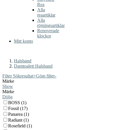
Rea
Alla
reaartiklar
Alla
röjningsartiklar
Renoverade
klockor
Mitt konto
Halsband
Damtoalett Halsband
Filter Sökresultat
+
Göm filter
-
Märke
Show
Märke
Dölja
BOSS (1)
Fossil (17)
Panarea (1)
Radiant (1)
Rosefield (1)