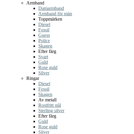
Armband
Damarmband
Armband för män
Toppmärken
Diesel
Fossil
Guess
Police
Skagen
Efter färg
Svart
Guld
Rose guld
Silver
Ringar
Diesel
Fossil
Skagen
Av metall
Rostfritt stål
Sterling silver
Efter färg
Guld
Rose guld
Silver