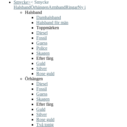
Smycke
>
<
Smycke
Halsband
Örhängen
Armband
Ringar
Ny i
Halsband
Damhalsband
Halsband för män
Toppmärken
Diesel
Fossil
Guess
Police
Skagen
Efter färg
Guld
Silver
Rose guld
Örhängen
Diesel
Fossil
Guess
Skagen
Efter färg
Guld
Silver
Rose guld
Två tonig