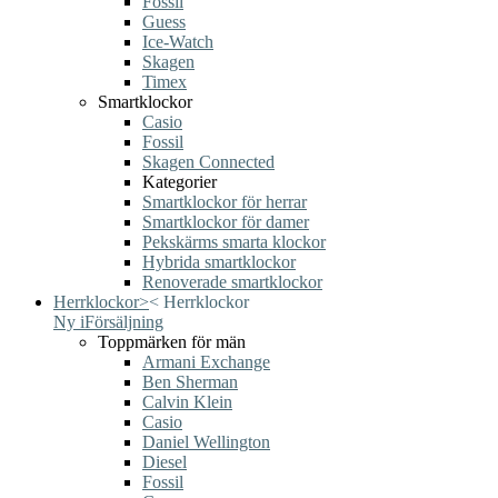
Fossil
Guess
Ice-Watch
Skagen
Timex
Smartklockor
Casio
Fossil
Skagen Connected
Kategorier
Smartklockor för herrar
Smartklockor för damer
Pekskärms smarta klockor
Hybrida smartklockor
Renoverade smartklockor
Herrklockor
>
<
Herrklockor
Ny i
Försäljning
Toppmärken för män
Armani Exchange
Ben Sherman
Calvin Klein
Casio
Daniel Wellington
Diesel
Fossil