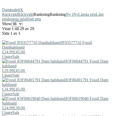
Damtoalett
X
Räckvidd
Räckvidd
Rankning
Rankning
Ny i
Ny
Lägsta pris
Lågt
pris
högsta pris
Högt pris
Show
Visar 1 till 29 av 29
Sida 1 av 1
JF03577710
Fossil
Damhalsband
£24.99
£45.00
I lager
Sale
JOF00644791
Fossil
Dam
halsband
£29.99
£45.00
I lager
Sale
JOF00491791
Fossil
Dam
halsband
£34.99
£45.00
I lager
Sale
JOF00619040
Fossil
Dam
halsband
£24.99
£39.00
I lager
Sale