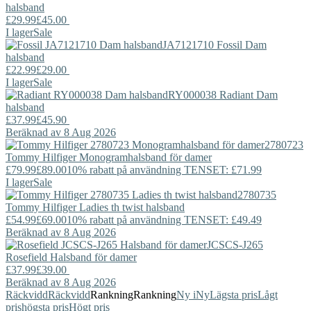
halsband
£29.99
£45.00
I lager
Sale
JA7121710
Fossil
Dam
halsband
£22.99
£29.00
I lager
Sale
RY000038
Radiant
Dam
halsband
£37.99
£45.90
Beräknad av 8 Aug 2026
2780723
Tommy Hilfiger
Monogramhalsband för damer
£79.99
£89.00
10% rabatt på användning TENSET: £71.99
I lager
Sale
2780735
Tommy Hilfiger
Ladies th twist halsband
£54.99
£69.00
10% rabatt på användning TENSET: £49.49
Beräknad av 8 Aug 2026
JCSCS-J265
Rosefield
Halsband för damer
£37.99
£39.00
Beräknad av 8 Aug 2026
Räckvidd
Räckvidd
Rankning
Rankning
Ny i
Ny
Lägsta pris
Lågt
pris
högsta pris
Högt pris