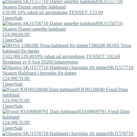
SKJ1557710
Skagen
Damer agnethe halsband
£59.99
10% rabatt på användning TENSET: £53.99
I lager
Sale
SKJ1558710
Skagen
Damer agnethe halsband
£24.99
£69.00
I lager
Sale
1580200
BOSS
Tessa
halsband för damer
£102.99
£129.00
10% rabatt på användning TENSET: £92.69
Beräknad av 8 Aug 2026
Undanröjning
SKJ1577710
Skagen
Halsband i havsglas för damer
£24.99
£59.00
I lager
Sale
JOF00328040
Fossil
Dam
halsband
£24.99
£35.00
I lager
Sale
JOA00609791
Fossil
Dam
halsband
£24.99
£35.00
I lager
Sale
SKJ1578710