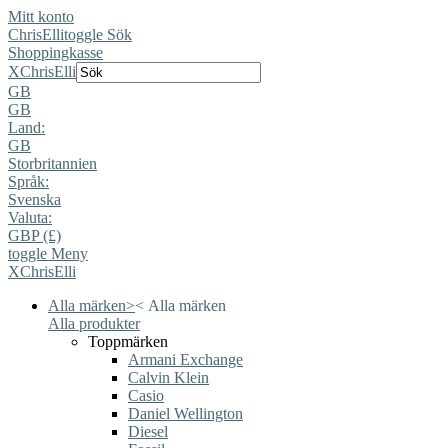
Mitt konto
ChrisElli
toggle Sök
Shoppingkasse
X
ChrisElli
GB
GB
Land:
GB
Storbritannien
Språk:
Svenska
Valuta:
GBP (£)
toggle Meny
X
ChrisElli
Alla märken
>
<
Alla märken
Alla produkter
Toppmärken
Armani Exchange
Calvin Klein
Casio
Daniel Wellington
Diesel