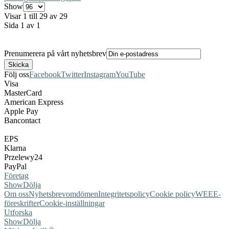
Show
Visar 1 till 29 av 29
Sida 1 av 1
Prenumerera på vårt nyhetsbrev
Följ oss
Facebook
Twitter
Instagram
YouTube
Visa
MasterCard
American Express
Apple Pay
Bancontact
EPS
Klarna
Przelewy24
PayPal
Företag
Show
Dölja
Om oss
Nyhetsbrev
omdömen
Integritetspolicy
Cookie policy
WEEE-
föreskrifter
Cookie-inställningar
Utforska
Show
Dölja