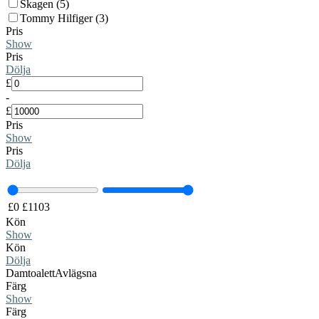
Skagen (5)
Tommy Hilfiger (3)
Pris
Show
Pris
Dölja
£
-
£
Pris
Show
Pris
Dölja
£
0
£
1103
Kön
Show
Kön
Dölja
Damtoalett
Avlägsna
Färg
Show
Färg