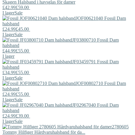
Skagen
Halsband i havsglas för damer
£42.99
£59.00
I lager
Sale
JOF00621040
Fossil
Dam
halsband
£24.99
£45.00
I lager
Sale
JF03800710
Fossil
Dam
halsband
£44.99
£55.00
I lager
JF03459791
Fossil
Dam
halsband
£34.99
£55.00
I lager
Sale
JOF00802710
Fossil
Dam
halsband
£24.99
£55.00
I lager
Sale
JF02967040
Fossil
Dam
halsband
£24.99
£39.00
I lager
Sale
2780605
Tommy Hilfiger
Hårdvaruhalsband för da...