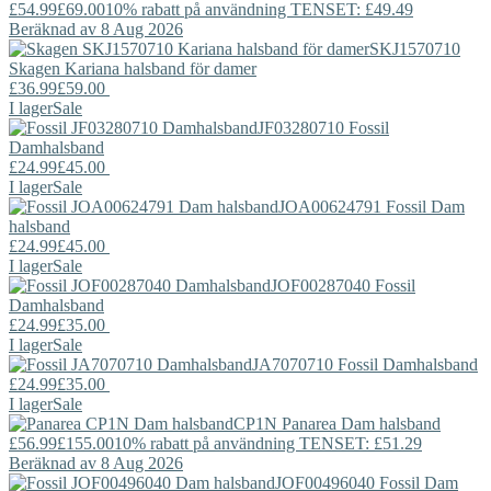
£54.99
£69.00
10% rabatt på användning TENSET: £49.49
Beräknad av 8 Aug 2026
SKJ1570710
Skagen
Kariana halsband för damer
£36.99
£59.00
I lager
Sale
JF03280710
Fossil
Damhalsband
£24.99
£45.00
I lager
Sale
JOA00624791
Fossil
Dam
halsband
£24.99
£45.00
I lager
Sale
JOF00287040
Fossil
Damhalsband
£24.99
£35.00
I lager
Sale
JA7070710
Fossil
Damhalsband
£24.99
£35.00
I lager
Sale
CP1N
Panarea
Dam halsband
£56.99
£155.00
10% rabatt på användning TENSET: £51.29
Beräknad av 8 Aug 2026
JOF00496040
Fossil
Dam