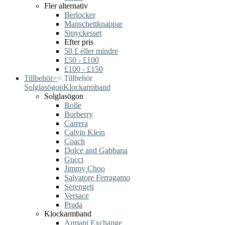
Fler alternativ
Berlocker
Manschettknappar
Smyckesset
Efter pris
50 £ eller mindre
£50 - £100
£100 - £150
Tillbehör
>
<
Tillbehör
Solglasögon
Klockarmband
Solglasögon
Bolle
Burberry
Carrera
Calvin Klein
Coach
Dolce and Gabbana
Gucci
Jimmy Choo
Salvatore Ferragamo
Serengeti
Versace
Prada
Klockarmband
Armani Exchange