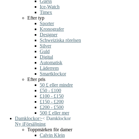
Guess
Ice-Watch
Timex
Efter typ
Sporter
Kronografer
Designer
Schweiziska rörelsen
Silver
Guld
Digital
Automatisk
Läderrem
Smartklockor
Efter pris
50 £ eller mindre
£50 - £100
£100 - £150
£150 - £200
£200 - £500
500 £ eller mer
Damklockor
>
<
Damklockor
Ny i
Försäljning
Toppmärken för damer
Calvin Klein