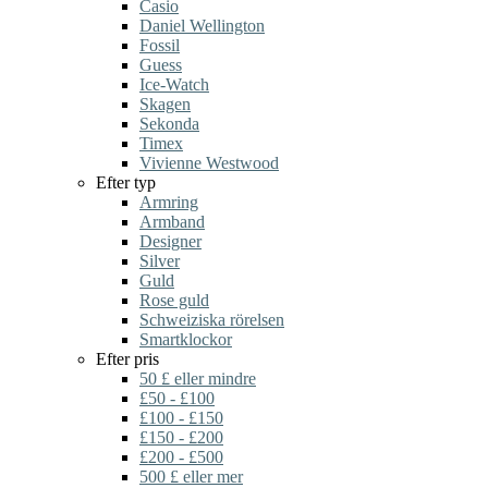
Casio
Daniel Wellington
Fossil
Guess
Ice-Watch
Skagen
Sekonda
Timex
Vivienne Westwood
Efter typ
Armring
Armband
Designer
Silver
Guld
Rose guld
Schweiziska rörelsen
Smartklockor
Efter pris
50 £ eller mindre
£50 - £100
£100 - £150
£150 - £200
£200 - £500
500 £ eller mer