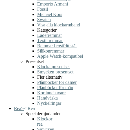
Emporio Armani
Fossil
Michael Kors
Swatch
Visa alla klockarmband
Kategorier
Läderremmar
Textil remmar
Remmar i rostfritt stål
Silikonremmar
Apple Watch-kompatibel
Presentset
Klocka presentset
Smycken presentset
Fler alternativ
Plånböcker för damer
Plånböcker för män
Kortinnehavare
Handväska
Nyckelringar
Rea
>
<
Rea
Specialerbjudanden
Klockor
rea
Smycken