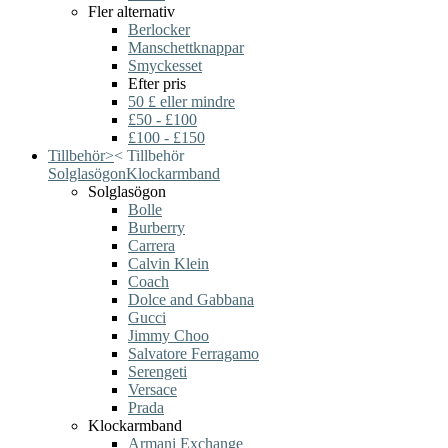
Fler alternativ
Berlocker
Manschettknappar
Smyckesset
Efter pris
50 £ eller mindre
£50 - £100
£100 - £150
Tillbehör
>
<
Tillbehör
Solglasögon
Klockarmband
Solglasögon
Bolle
Burberry
Carrera
Calvin Klein
Coach
Dolce and Gabbana
Gucci
Jimmy Choo
Salvatore Ferragamo
Serengeti
Versace
Prada
Klockarmband
Armani Exchange