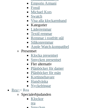
Emporio Armani
Fossil
Michael Kors
Swatch
Visa alla klockarmband
Kategorier
Läderremmar
Textil remmar
Remmar i rostfritt stål
Silikonremmar
Apple Watch-kompatibel
Presentset
Klocka presentset
Smycken presentset
Fler alternativ
Plånböcker för damer
Plånböcker för män
Kortinnehavare
Handväska
Nyckelringar
Rea
>
<
Rea
Specialerbjudanden
Klockor
rea
Smycken