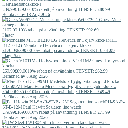
Herrlandslandsklocka
£89.99
£129.00
10% rabatt på användning TENSET: £80.99
Beräknad av 13 Aug 2026
W0972G1
Guess
Mens
carnegie klocka
£102.99
10% rabatt på användning TENSET: £92.69
I lager
MH1-
B1210-LG
Mondaine
Helvetica nr 1 djärv klocka
£179.99
£399.00
10% rabatt på användning TENSET: £161.99
I lager
Sale
V1011M2
Guess
Hollywood
klocka
£69.99
£89.00
10% rabatt på användning TENSET: £62.99
Beräknad av 8 Aug 2026
E13599M1
Marc Ecko
Medelstora flygigt vita ros guld klock...
£54.99
£235.00
10% rabatt på användning TENSET: £49.49
Beräknad av 8 Aug 2026
PH-SA-R-
ST-B-12M
Paul Hewitt
Seglaren line watch
£79.99
£169.00
10% rabatt på användning TENSET: £71.99
Beräknad av 8 Aug 2026
TW1304
TW Steel
Slim line silver brun läderband watc...