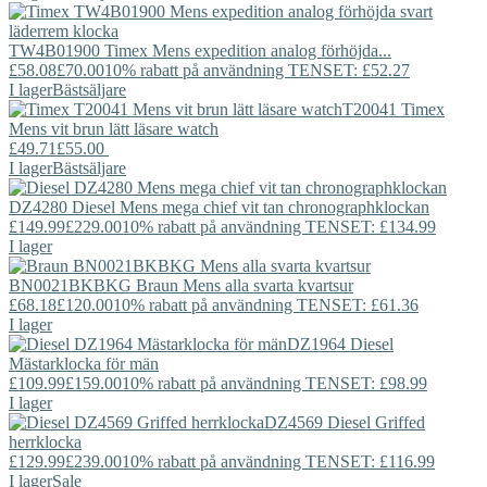
TW4B01900
Timex
Mens expedition analog förhöjda...
£58.08
£70.00
10% rabatt på användning TENSET: £52.27
I lager
Bästsäljare
T20041
Timex
Mens vit brun lätt läsare watch
£49.71
£55.00
I lager
Bästsäljare
DZ4280
Diesel
Mens mega chief vit tan chronographklockan
£149.99
£229.00
10% rabatt på användning TENSET: £134.99
I lager
BN0021BKBKG
Braun
Mens alla svarta kvartsur
£68.18
£120.00
10% rabatt på användning TENSET: £61.36
I lager
DZ1964
Diesel
Mästarklocka för män
£109.99
£159.00
10% rabatt på användning TENSET: £98.99
I lager
DZ4569
Diesel
Griffed
herrklocka
£129.99
£239.00
10% rabatt på användning TENSET: £116.99
I lager
Sale