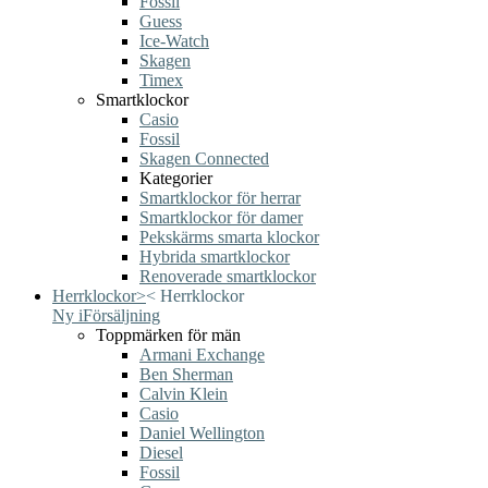
Fossil
Guess
Ice-Watch
Skagen
Timex
Smartklockor
Casio
Fossil
Skagen Connected
Kategorier
Smartklockor för herrar
Smartklockor för damer
Pekskärms smarta klockor
Hybrida smartklockor
Renoverade smartklockor
Herrklockor
>
<
Herrklockor
Ny i
Försäljning
Toppmärken för män
Armani Exchange
Ben Sherman
Calvin Klein
Casio
Daniel Wellington
Diesel
Fossil