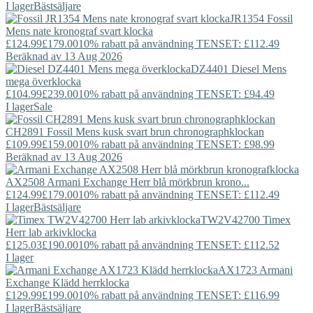
I lager
Bästsäljare
JR1354
Fossil
Mens nate kronograf svart klocka
£124.99
£179.00
10% rabatt på användning TENSET: £112.49
Beräknad av 13 Aug 2026
DZ4401
Diesel
Mens
mega överklocka
£104.99
£239.00
10% rabatt på användning TENSET: £94.49
I lager
Sale
CH2891
Fossil
Mens kusk svart brun chronographklockan
£109.99
£159.00
10% rabatt på användning TENSET: £98.99
Beräknad av 13 Aug 2026
AX2508
Armani Exchange
Herr blå mörkbrun krono...
£124.99
£179.00
10% rabatt på användning TENSET: £112.49
I lager
Bästsäljare
TW2V42700
Timex
Herr lab arkivklocka
£125.03
£190.00
10% rabatt på användning TENSET: £112.52
I lager
AX1723
Armani
Exchange
Klädd herrklocka
£129.99
£199.00
10% rabatt på användning TENSET: £116.99
I lager
Bästsäljare