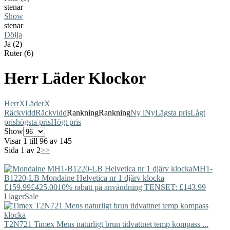
stenar
Show
stenar
Dölja
Ja (2)
Ruter (6)
Herr Läder Klockor
Herr
X
Läder
X
Räckvidd
Räckvidd
Rankning
Rankning
Ny i
Ny
Lägsta pris
Lågt
pris
högsta pris
Högt pris
Show
Visar 1 till 96 av 145
Sida 1 av 2
>>
MH1-
B1220-LB
Mondaine
Helvetica nr 1 djärv klocka
£159.99
£425.00
10% rabatt på användning TENSET: £143.99
I lager
Sale
T2N721
Timex
Mens naturligt brun tidvattnet temp kompass ...