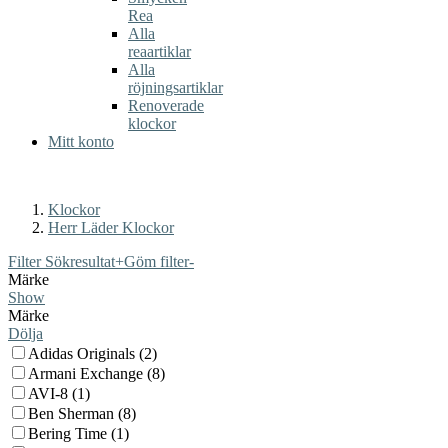
Rea
Alla
reaartiklar
Alla
röjningsartiklar
Renoverade
klockor
Mitt konto
Klockor
Herr Läder Klockor
Filter Sökresultat
+
Göm filter
-
Märke
Show
Märke
Dölja
Adidas Originals (2)
Armani Exchange (8)
AVI-8 (1)
Ben Sherman (8)
Bering Time (1)