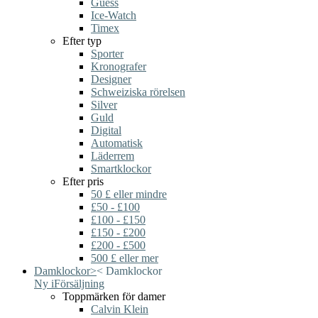
Guess
Ice-Watch
Timex
Efter typ
Sporter
Kronografer
Designer
Schweiziska rörelsen
Silver
Guld
Digital
Automatisk
Läderrem
Smartklockor
Efter pris
50 £ eller mindre
£50 - £100
£100 - £150
£150 - £200
£200 - £500
500 £ eller mer
Damklockor
>
<
Damklockor
Ny i
Försäljning
Toppmärken för damer
Calvin Klein