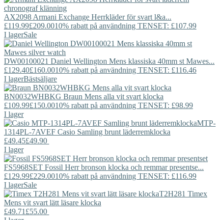
AX2098
Armani Exchange
Herrkläder för svart l&a...
£119.99
£209.00
10% rabatt på användning TENSET: £107.99
I lager
Sale
DW00100021
Daniel Wellington
Mens klassiska 40mm st Mawes...
£129.40
£160.00
10% rabatt på användning TENSET: £116.46
I lager
Bästsäljare
BN0032WHBKG
Braun
Mens alla vit svart klocka
£109.99
£150.00
10% rabatt på användning TENSET: £98.99
I lager
MTP-
1314PL-7AVEF
Casio
Samling brunt läderremklocka
£49.45
£49.90
I lager
FS5968SET
Fossil
Herr bronson klocka och remmar presentse...
£129.99
£229.00
10% rabatt på användning TENSET: £116.99
I lager
Sale
T2H281
Timex
Mens vit svart lätt läsare klocka
£49.71
£55.00