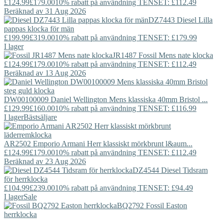
£124.99
£179.00
10% rabatt på användning TENSET: £112.49
Beräknad av 31 Aug 2026
DZ7443
Diesel
Lilla
pappas klocka för män
£199.99
£319.00
10% rabatt på användning TENSET: £179.99
I lager
JR1487
Fossil
Mens nate klocka
£124.99
£179.00
10% rabatt på användning TENSET: £112.49
Beräknad av 13 Aug 2026
DW00100009
Daniel Wellington
Mens klassiska 40mm Bristol ...
£129.99
£160.00
10% rabatt på användning TENSET: £116.99
I lager
Bästsäljare
AR2502
Emporio Armani
Herr klassiskt mörkbrunt l&aum...
£124.99
£179.00
10% rabatt på användning TENSET: £112.49
Beräknad av 23 Aug 2026
DZ4544
Diesel
Tidsram
för herrklocka
£104.99
£239.00
10% rabatt på användning TENSET: £94.49
I lager
Sale
BQ2792
Fossil
Easton
herrklocka