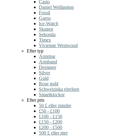
Casio
Daniel Wellington
Fossil
Guess
Ice-Watch
Skagen
Sekonda
Timex
Vivienne Westwood
Efter typ
Armring
Armband
Designer
Silver
Guld
Rose guld
Schweiziska rörelsen
Smartklockor
Efter pris
50 £ eller mindre
£50 - £100
£100 - £150
£150 - £200
£200 - £500
500 £ eller mer