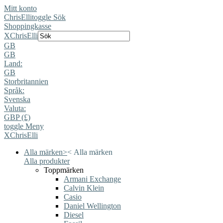
Mitt konto
ChrisElli
toggle Sök
Shoppingkasse
X
ChrisElli
GB
GB
Land:
GB
Storbritannien
Språk:
Svenska
Valuta:
GBP (£)
toggle Meny
X
ChrisElli
Alla märken
>
<
Alla märken
Alla produkter
Toppmärken
Armani Exchange
Calvin Klein
Casio
Daniel Wellington
Diesel