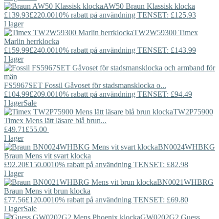
AW50
Braun
Klassisk klocka
£139.93
£220.00
10% rabatt på användning TENSET: £125.93
I lager
TW2W59300
Timex
Marlin herrklocka
£159.99
£240.00
10% rabatt på användning TENSET: £143.99
I lager
FS5967SET
Fossil
Gåvoset för stadsmansklocka o...
£104.99
£209.00
10% rabatt på användning TENSET: £94.49
I lager
Sale
TW2P75900
Timex
Mens lätt läsare blå brun...
£49.71
£55.00
I lager
BN0024WHBKG
Braun
Mens vit svart klocka
£92.20
£150.00
10% rabatt på användning TENSET: £82.98
I lager
BN0021WHBRG
Braun
Mens vit brun klocka
£77.56
£120.00
10% rabatt på användning TENSET: £69.80
I lager
Sale
GW0202G2
Guess