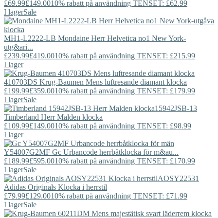
£69.99
£149.00
10% rabatt på användning TENSET: £62.99
I lager
Sale
MH1-L2222-LB
Mondaine
Herr Helvetica no1 New York-
utg&ari...
£239.99
£419.00
10% rabatt på användning TENSET: £215.99
I lager
410703DS
Krug-Baumen
Mens luftresande diamant klocka
£199.99
£359.00
10% rabatt på användning TENSET: £179.99
I lager
Sale
15942JSB-13
Timberland
Herr Malden klocka
£109.99
£149.00
10% rabatt på användning TENSET: £98.99
I lager
Y54007G2MF
Gc
Urbancode herrbåtklocka för m&au...
£189.99
£595.00
10% rabatt på användning TENSET: £170.99
I lager
Sale
AOSY22531
Adidas Originals
Klocka i herrstil
£79.99
£129.00
10% rabatt på användning TENSET: £71.99
I lager
Sale