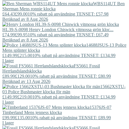
WBS114UT
Ben
Sherman
Mens ronnie klocka
£64.43
£99.00
10% rabatt på användning TENSET: £57.98
Beräknad av 8 Aug 2026
HL39-S-0098
Henry London
Chiswick vitmossa grön kloc...
£74.99
£99.95
10% rabatt på användning TENSET: £67.49
Beräknad av 8 Aug 2026
14688JSUS-13
Police
Mens splinter klocka
£149.99
£215.00
10% rabatt på användning TENSET: £134.99
I lager
FS5661
Fossil
Herrlandslandsklocka
£89.99
£129.00
10% rabatt på användning TENSET: £80.99
Beräknad av 13 Aug 2026
15662XSTU-
03
Police
Bushmaster klocka för män
£149.99
£219.00
10% rabatt på användning TENSET: £134.99
I lager
15376JS-07
Timberland
Mens jenness klocka
£99.99
£135.00
10% rabatt på användning TENSET: £89.99
I lager
FS5666
Fossil