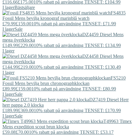
£116.66
£175.00
10% rabatt på användning TENSET: £104.99
I lager
Bästsäljare
FS4835
Fossil
Mens bevilja kronograf marinblå watch
£79.99
£159.00
10% rabatt på användning TENSET: £71.99
I lager
Sale
DZ4459
Diesel
Mens
mega överklocka
£149.99
£229.00
10% rabatt på användning TENSET: £134.99
I lager
DZ4458
Diesel
Mens
mega överklocka
£144.99
£219.00
10% rabatt på användning TENSET: £130.49
I lager
FS5210
Fossil
Mens bevilja brun chronographklockan
£89.99
£159.00
10% rabatt på användning TENSET: £80.99
I lager
Sale
DZ7419
Diesel
Herr
herr pappa 2.0 klocka
£189.99
£369.00
10% rabatt på användning TENSET: £170.99
I lager
Sale
T49963
Timex
Mens expedition scout brun klocka
£59.08
£70.00
10% rabatt på användning TENSET: £53.17