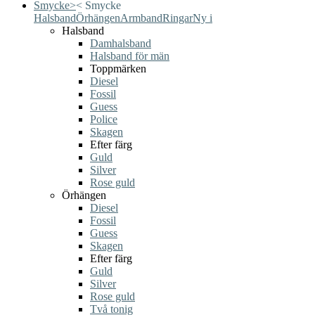
Smycke
>
<
Smycke
Halsband
Örhängen
Armband
Ringar
Ny i
Halsband
Damhalsband
Halsband för män
Toppmärken
Diesel
Fossil
Guess
Police
Skagen
Efter färg
Guld
Silver
Rose guld
Örhängen
Diesel
Fossil
Guess
Skagen
Efter färg
Guld
Silver
Rose guld
Två tonig