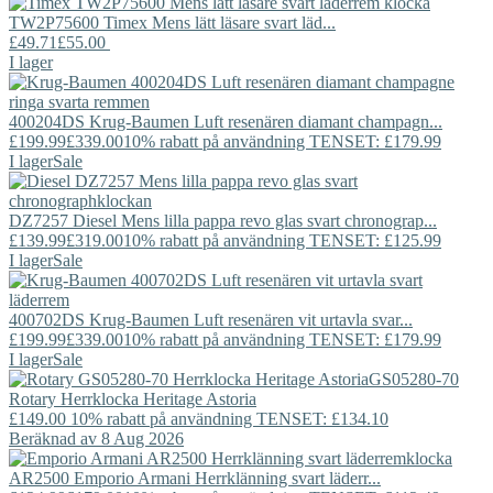
TW2P75600
Timex
Mens lätt läsare svart läd...
£49.71
£55.00
I lager
400204DS
Krug-Baumen
Luft resenären diamant champagn...
£199.99
£339.00
10% rabatt på användning TENSET: £179.99
I lager
Sale
DZ7257
Diesel
Mens lilla pappa revo glas svart chronograp...
£139.99
£319.00
10% rabatt på användning TENSET: £125.99
I lager
Sale
400702DS
Krug-Baumen
Luft resenären vit urtavla svar...
£199.99
£339.00
10% rabatt på användning TENSET: £179.99
I lager
Sale
GS05280-70
Rotary
Herrklocka Heritage Astoria
£149.00
10% rabatt på användning TENSET: £134.10
Beräknad av 8 Aug 2026
AR2500
Emporio Armani
Herrklänning svart läderr...