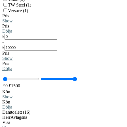
TW Steel (1)
Versace (1)
Pris
Show
Pris
Dölja
£
-
£
Pris
Show
Pris
Dölja
£
0
£
1500
Kön
Show
Kön
Dölja
Damtoalett (16)
Herr
Avlägsna
Visa