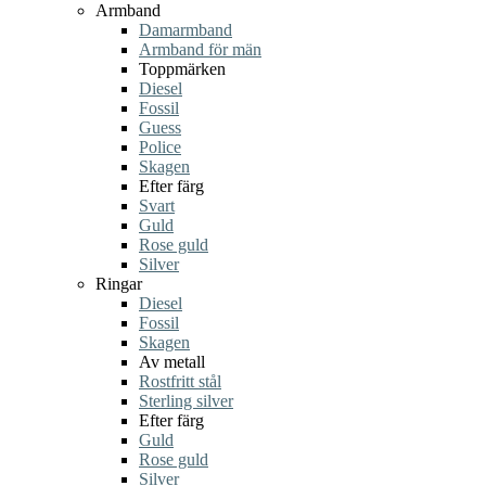
Armband
Damarmband
Armband för män
Toppmärken
Diesel
Fossil
Guess
Police
Skagen
Efter färg
Svart
Guld
Rose guld
Silver
Ringar
Diesel
Fossil
Skagen
Av metall
Rostfritt stål
Sterling silver
Efter färg
Guld
Rose guld
Silver