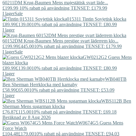
60211DM
Krug-Baumen
Mens majestätisk svart läde...
£199.99
10% rabatt på användning TENSET: £179.99
I lager
Sale
015311
Tintin
Sovjetisk klocka
£89.99
£139.00
10% rabatt på användning TENSET: £80.99
I lager
60152DM
Krug-Baumen
Mens prestige svart läderrem klo...
£199.99
£445.00
10% rabatt på användning TENSET: £179.99
I lager
Sale
GW0212G2
Guess
Mens
blazer klocka
£89.99
£139.00
10% rabatt på användning TENSET: £80.99
I lager
WB040TB
Ben Sherman
Herrklocka med karnaby
£58.99
£65.00
10% rabatt på användning TENSET: £53.09
I lager
WBS112B
Ben
Sherman
Mens sugarman klocka
£76.87
£115.00
10% rabatt på användning TENSET: £69.18
Beräknad av 8 Aug 2026
W0674G5
Guess
Mens
Force Watch
£104.48
£179.00
10% rabatt på användning TENSET: £94.03