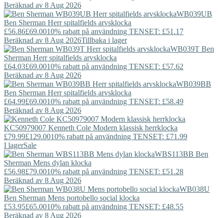
Beräknad av 8 Aug 2026
WB039UB
Ben Sherman
Herr spitalfields arvsklocka
£56.86
£69.00
10% rabatt på användning TENSET: £51.17
Beräknad av 8 Aug 2026
Tillbaka i lager
WB039T
Ben
Sherman
Herr spitalfields arvsklocka
£64.03
£69.00
10% rabatt på användning TENSET: £57.62
Beräknad av 8 Aug 2026
WB039BB
Ben Sherman
Herr spitalfields arvsklocka
£64.99
£69.00
10% rabatt på användning TENSET: £58.49
Beräknad av 8 Aug 2026
KC50979007
Kenneth Cole
Modern klassisk herrklocka
£79.99
£129.00
10% rabatt på användning TENSET: £71.99
I lager
Sale
WBS113BB
Ben
Sherman
Mens dylan klocka
£56.98
£79.00
10% rabatt på användning TENSET: £51.28
Beräknad av 8 Aug 2026
WB038U
Ben Sherman
Mens portobello social klocka
£53.95
£65.00
10% rabatt på användning TENSET: £48.55
Beräknad av 8 Aug 2026