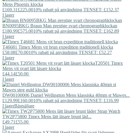
Mens Phoenix klocka
£169.31
£225.00
10% rabatt på användning TENSET: £152.37
I lager
BN0095BKG
Braun
Man prestige svart chronographklockan
£180.99
£575.00
10% rabatt på användning TENSET: £162.89
I lager
T46681
Timex
Mens vit brun expedition traditionell klocka
£58.08
£70.00
10% rabatt på användning TENSET: £52.27
I lager
T20501
Timex
Mens vit svart lätt läsare klocka
£44.14
£50.00
I lager
DW00100006
Daniel Wellington
Mens klassiska 40mm st Mawes...
£129.99
£160.00
10% rabatt på användning TENSET: £116.99
I lager
Bästsäljare
TW2P75800
Timex
Mens lätt läsare brunt läd...
£49.71
£55.00
I lager