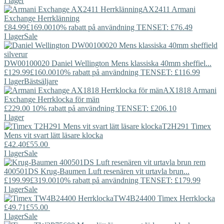
I lager
AX2411
Armani
Exchange
Herrklänning
£84.99
£169.00
10% rabatt på användning TENSET: £76.49
I lager
Sale
DW00100020
Daniel Wellington
Mens klassiska 40mm sheffiel...
£129.99
£160.00
10% rabatt på användning TENSET: £116.99
I lager
Bästsäljare
AX1818
Armani
Exchange
Herrklocka för män
£229.00
10% rabatt på användning TENSET: £206.10
I lager
T2H291
Timex
Mens vit svart lätt läsare klocka
£42.40
£55.00
I lager
Sale
400501DS
Krug-Baumen
Luft resenären vit urtavla brun...
£199.99
£319.00
10% rabatt på användning TENSET: £179.99
I lager
Sale
TW4B24400
Timex
Herrklocka
£49.71
£55.00
I lager
Sale