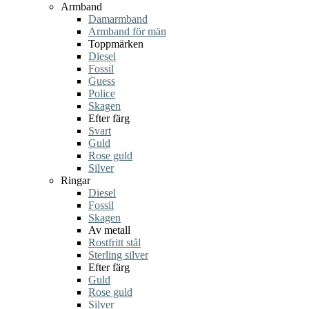
Armband
Damarmband
Armband för män
Toppmärken
Diesel
Fossil
Guess
Police
Skagen
Efter färg
Svart
Guld
Rose guld
Silver
Ringar
Diesel
Fossil
Skagen
Av metall
Rostfritt stål
Sterling silver
Efter färg
Guld
Rose guld
Silver