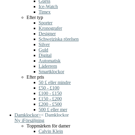
Guess
Ice-Watch
Timex
Efter typ
Sporter
Kronografer
Designer
Schweiziska rörelsen
Silver
Guld
Digital
Automatisk
Läderrem
Smartklockor
Efter pris
50 £ eller mindre
£50 - £100
£100 - £150
£150 - £200
£200 - £500
500 £ eller mer
Damklockor
>
<
Damklockor
Ny i
Försäljning
Toppmärken för damer
Calvin Klein