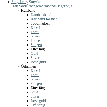
Smycke
>
<
Smycke
Halsband
Örhängen
Armband
Ringar
Ny i
Halsband
Damhalsband
Halsband för män
Toppmärken
Diesel
Fossil
Guess
Police
Skagen
Efter färg
Guld
Silver
Rose guld
Örhängen
Diesel
Fossil
Guess
Skagen
Efter färg
Guld
Silver
Rose guld
Två tonig