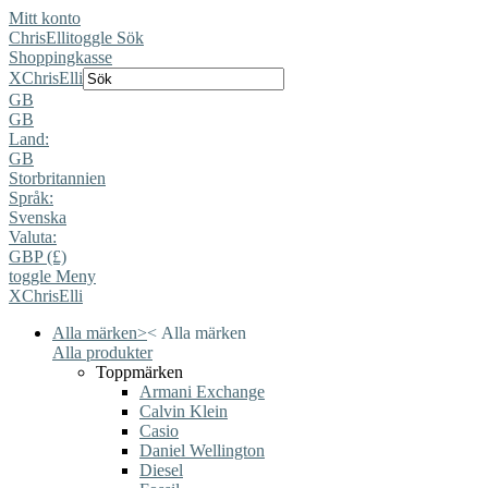
Mitt konto
ChrisElli
toggle Sök
Shoppingkasse
X
ChrisElli
GB
GB
Land:
GB
Storbritannien
Språk:
Svenska
Valuta:
GBP (£)
toggle Meny
X
ChrisElli
Alla märken
>
<
Alla märken
Alla produkter
Toppmärken
Armani Exchange
Calvin Klein
Casio
Daniel Wellington
Diesel