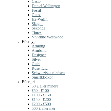
Casio
Daniel Wellington
Fossil
Guess
Ice-Watch
Skagen
Sekonda
Timex
Vivienne Westwood
Efter typ
Armring
Armband
Designer
Silver
Guld
Rose guld
Schweiziska rörelsen
Smartklockor
Efter pris
50 £ eller mindre
£50 - £100
£100 - £150
£150 - £200
£200 - £500
500 £ eller mer