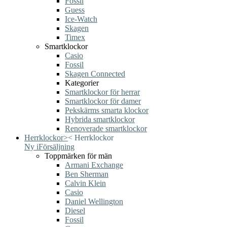
Fossil
Guess
Ice-Watch
Skagen
Timex
Smartklockor
Casio
Fossil
Skagen Connected
Kategorier
Smartklockor för herrar
Smartklockor för damer
Pekskärms smarta klockor
Hybrida smartklockor
Renoverade smartklockor
Herrklockor
>
<
Herrklockor
Ny i
Försäljning
Toppmärken för män
Armani Exchange
Ben Sherman
Calvin Klein
Casio
Daniel Wellington
Diesel
Fossil