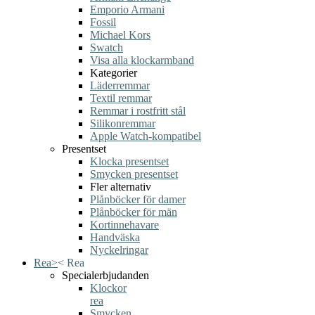
Emporio Armani
Fossil
Michael Kors
Swatch
Visa alla klockarmband
Kategorier
Läderremmar
Textil remmar
Remmar i rostfritt stål
Silikonremmar
Apple Watch-kompatibel
Presentset
Klocka presentset
Smycken presentset
Fler alternativ
Plånböcker för damer
Plånböcker för män
Kortinnehavare
Handväska
Nyckelringar
Rea
>
<
Rea
Specialerbjudanden
Klockor
rea
Smycken