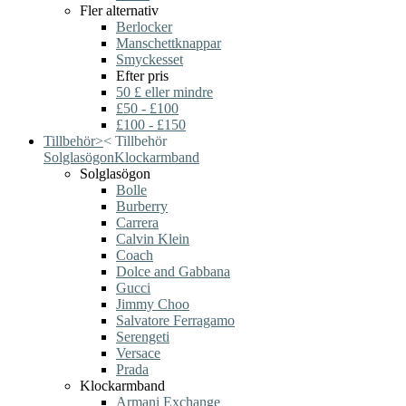
Fler alternativ
Berlocker
Manschettknappar
Smyckesset
Efter pris
50 £ eller mindre
£50 - £100
£100 - £150
Tillbehör
>
<
Tillbehör
Solglasögon
Klockarmband
Solglasögon
Bolle
Burberry
Carrera
Calvin Klein
Coach
Dolce and Gabbana
Gucci
Jimmy Choo
Salvatore Ferragamo
Serengeti
Versace
Prada
Klockarmband
Armani Exchange