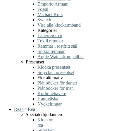
Emporio Armani
Fossil
Michael Kors
Swatch
Visa alla klockarmband
Kategorier
Läderremmar
Textil remmar
Remmar i rostfritt stål
Silikonremmar
Apple Watch-kompatibel
Presentset
Klocka presentset
Smycken presentset
Fler alternativ
Plånböcker för damer
Plånböcker för män
Kortinnehavare
Handväska
Nyckelringar
Rea
>
<
Rea
Specialerbjudanden
Klockor
rea
Smycken