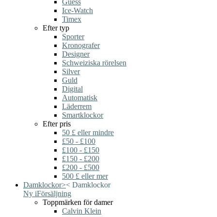
Guess
Ice-Watch
Timex
Efter typ
Sporter
Kronografer
Designer
Schweiziska rörelsen
Silver
Guld
Digital
Automatisk
Läderrem
Smartklockor
Efter pris
50 £ eller mindre
£50 - £100
£100 - £150
£150 - £200
£200 - £500
500 £ eller mer
Damklockor
>
<
Damklockor
Ny i
Försäljning
Toppmärken för damer
Calvin Klein