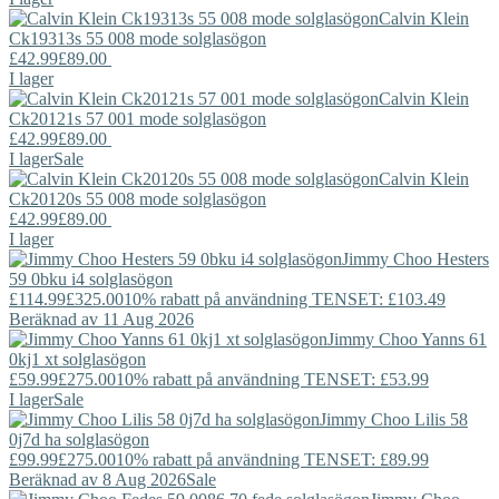
Calvin Klein
Ck19313s 55 008 mode solglasögon
£42.99
£89.00
I lager
Calvin Klein
Ck20121s 57 001 mode solglasögon
£42.99
£89.00
I lager
Sale
Calvin Klein
Ck20120s 55 008 mode solglasögon
£42.99
£89.00
I lager
Jimmy Choo
Hesters
59 0bku i4 solglasögon
£114.99
£325.00
10% rabatt på användning TENSET: £103.49
Beräknad av 11 Aug 2026
Jimmy Choo
Yanns 61
0kj1 xt solglasögon
£59.99
£275.00
10% rabatt på användning TENSET: £53.99
I lager
Sale
Jimmy Choo
Lilis 58
0j7d ha solglasögon
£99.99
£275.00
10% rabatt på användning TENSET: £89.99
Beräknad av 8 Aug 2026
Sale