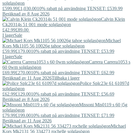
solglasögon
£599.99
£1,030.00
10% rabatt på användning TENSET: £539.99
Beräknad av 8 Aug 2026
Calvin Klein
Ck20314s 51 001 mode solglasögon
£42.99
£89.00
I lager
Sale
Michael
Kors
Mk1105 56 10026g tahoe solglasögon
£59.99
£179.00
10% rabatt på användning TENSET: £53.99
I lager
Sale
Carrera
Carrera1053 s
60 0wm solglasögon
£69.99
£270.00
10% rabatt på användning TENSET: £62.99
Beräknad av 11 Aug 2026
Tillbaka i lager
Police
Splc23e 61 61097d
solglasögon
£62.99
£129.00
10% rabatt på användning TENSET: £56.69
Beräknad av 8 Aug 2026
Missoni
Mis0119 s 60 j5g
solglasögon
£79.99
£199.00
10% rabatt på användning TENSET: £71.99
Beräknad av 11 Aug 2026
Michael
Kors
Mk2131 56 334273 rochelle solglasögon