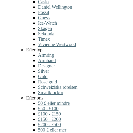
Casio
Daniel Wellington
Fossil
Guess
Ice-Watch
Skagen
Sekonda
Timex
Vivienne Westwood
Efter typ
Armring
Armband
Designer
Silver
Guld
Rose guld
Schweiziska rörelsen
Smartklockor
Efter pris
50 £ eller mindre
£50 - £100
£100 - £150
£150 - £200
£200 - £500
500 £ eller mer