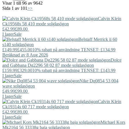
Visar 1 till 96 av 9642
Sida 1 av 101
>>
Calvin Klein
Ck19568s 58 410 mode solglasögon
£42.99
£89.00
I lager
Sale
Belstaff
Merrick ii 60
s140 solglasögon
£149.99
£455.00
10% rabatt på användning TENSET: £134.99
Beräknad av 8 Aug 2026
Dolce
and Gabbana
Dg2296 58 02 87 mode solglasögon
£159.99
£329.00
10% rabatt på användning TENSET: £143.99
I lager
Sale
Nike
Dq0854 53 004
wave solglasögon
£49.99
£99.00
I lager
Sale
Calvin Klein
Ck19314s 60 717 mode solglasögon
£42.99
£89.00
I lager
Sale
Michael Kors
Mk2164 56 33338g baja solglasögon