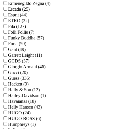
Ermenegildo Zegna (4)
Escada (25)
Esprit (44)
ETRO (22)
Fila (127)
Folli Follie (7)
Funky Buddha (57)
Furla (59)
Gant (49)
Garrett Leight (11)
GCDS (37)
Giorgio Armani (46)
Gucci (20)
Guess (336)
Hackett (9)
Hally & Son (12)
Harley-Davidson (1)
Havaianas (18)
Helly Hansen (43)
HUGO (24)
HUGO BOSS (6)
Humphreys (1)