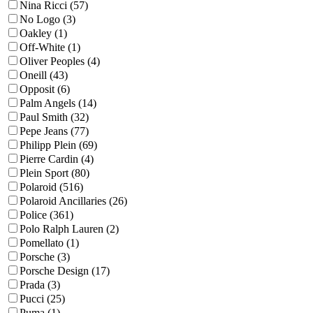
Nina Ricci (57)
No Logo (3)
Oakley (1)
Off-White (1)
Oliver Peoples (4)
Oneill (43)
Opposit (6)
Palm Angels (14)
Paul Smith (32)
Pepe Jeans (77)
Philipp Plein (69)
Pierre Cardin (4)
Plein Sport (80)
Polaroid (516)
Polaroid Ancillaries (26)
Police (361)
Polo Ralph Lauren (2)
Pomellato (1)
Porsche (3)
Porsche Design (17)
Prada (3)
Pucci (25)
Puma (1)