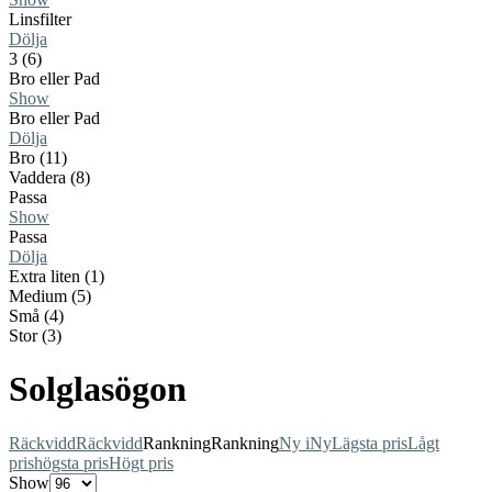
Linsfilter
Dölja
3 (6)
Bro eller Pad
Show
Bro eller Pad
Dölja
Bro (11)
Vaddera (8)
Passa
Show
Passa
Dölja
Extra liten (1)
Medium (5)
Små (4)
Stor (3)
Solglasögon
Räckvidd
Räckvidd
Rankning
Rankning
Ny i
Ny
Lägsta pris
Lågt
pris
högsta pris
Högt pris
Show