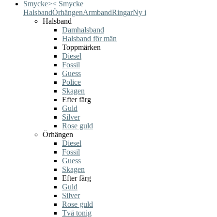
Smycke
>
<
Smycke
Halsband
Örhängen
Armband
Ringar
Ny i
Halsband
Damhalsband
Halsband för män
Toppmärken
Diesel
Fossil
Guess
Police
Skagen
Efter färg
Guld
Silver
Rose guld
Örhängen
Diesel
Fossil
Guess
Skagen
Efter färg
Guld
Silver
Rose guld
Två tonig