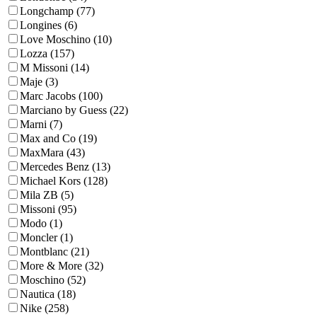
Longchamp (77)
Longines (6)
Love Moschino (10)
Lozza (157)
M Missoni (14)
Maje (3)
Marc Jacobs (100)
Marciano by Guess (22)
Marni (7)
Max and Co (19)
MaxMara (43)
Mercedes Benz (13)
Michael Kors (128)
Mila ZB (5)
Missoni (95)
Modo (1)
Moncler (1)
Montblanc (21)
More & More (32)
Moschino (52)
Nautica (18)
Nike (258)