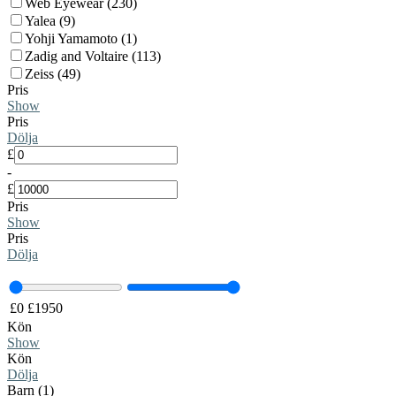
Web Eyewear (230)
Yalea (9)
Yohji Yamamoto (1)
Zadig and Voltaire (113)
Zeiss (49)
Pris
Show
Pris
Dölja
£
-
£
Pris
Show
Pris
Dölja
£
0
£
1950
Kön
Show
Kön
Dölja
Barn (1)