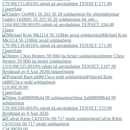
£79.99
£155.00
10% rabatt på användning TENSET: £71.99
I lager
Sale
Oakley
Oo9081 26 203 50 28 solglasögon för olje...
£104.99
£199.00
10% rabatt på användning TENSET: £94.49
I lager
Michael Kors
Mk1114 56 11084z seoul solglasögon
£79.99
£139.00
10% rabatt på användning TENSET: £71.99
I lager
Sale
Jimmy Choo
Hesters 59 006j ha hester solglasögon
£119.99
£325.00
10% rabatt på användning TENSET: £107.99
Beräknad av 8 Aug 2026
Undanröjning
Polaroid
Barn
pld8015n-e guld solglasögon
£19.99
£39.99
I lager
Sale
Sting
Sst088990b44 99
solglasögon
£59.99
£109.00
10% rabatt på användning TENSET: £53.99
Beräknad av 8 Aug 2026
Calvin Klein
Ck19316s 60 717 mode solglasögon
£34.99
£89.00