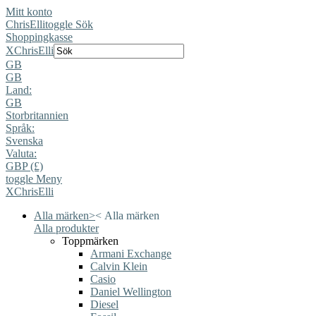
Mitt konto
ChrisElli
toggle Sök
Shoppingkasse
X
ChrisElli
GB
GB
Land:
GB
Storbritannien
Språk:
Svenska
Valuta:
GBP (£)
toggle Meny
X
ChrisElli
Alla märken
>
<
Alla märken
Alla produkter
Toppmärken
Armani Exchange
Calvin Klein
Casio
Daniel Wellington
Diesel