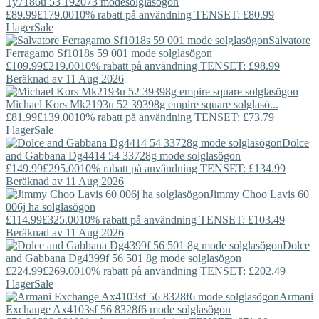
Ty7186u 53 192073 modesolglasögon
£89.99
£179.00
10% rabatt på användning TENSET: £80.99
I lager
Sale
Salvatore
Ferragamo
Sf1018s 59 001 mode solglasögon
£109.99
£219.00
10% rabatt på användning TENSET: £98.99
Beräknad av 11 Aug 2026
Michael Kors
Mk2193u 52 39398g empire square solglasö...
£81.99
£139.00
10% rabatt på användning TENSET: £73.79
I lager
Sale
Dolce
and Gabbana
Dg4414 54 33728g mode solglasögon
£149.99
£295.00
10% rabatt på användning TENSET: £134.99
Beräknad av 11 Aug 2026
Jimmy Choo
Lavis 60
006j ha solglasögon
£114.99
£325.00
10% rabatt på användning TENSET: £103.49
Beräknad av 11 Aug 2026
Dolce
and Gabbana
Dg4399f 56 501 8g mode solglasögon
£224.99
£269.00
10% rabatt på användning TENSET: £202.49
I lager
Sale
Armani
Exchange
Ax4103sf 56 8328f6 mode solglasögon