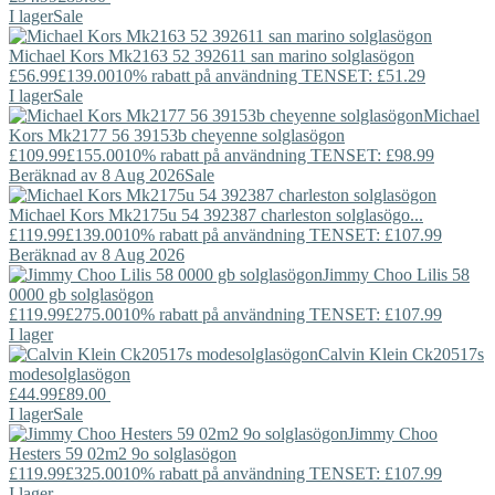
I lager
Sale
Michael Kors
Mk2163 52 392611 san marino solglasögon
£56.99
£139.00
10% rabatt på användning TENSET: £51.29
I lager
Sale
Michael
Kors
Mk2177 56 39153b cheyenne solglasögon
£109.99
£155.00
10% rabatt på användning TENSET: £98.99
Beräknad av 8 Aug 2026
Sale
Michael Kors
Mk2175u 54 392387 charleston solglasögo...
£119.99
£139.00
10% rabatt på användning TENSET: £107.99
Beräknad av 8 Aug 2026
Jimmy Choo
Lilis 58
0000 gb solglasögon
£119.99
£275.00
10% rabatt på användning TENSET: £107.99
I lager
Calvin Klein
Ck20517s
modesolglasögon
£44.99
£89.00
I lager
Sale
Jimmy Choo
Hesters 59 02m2 9o solglasögon
£119.99
£325.00
10% rabatt på användning TENSET: £107.99
I lager