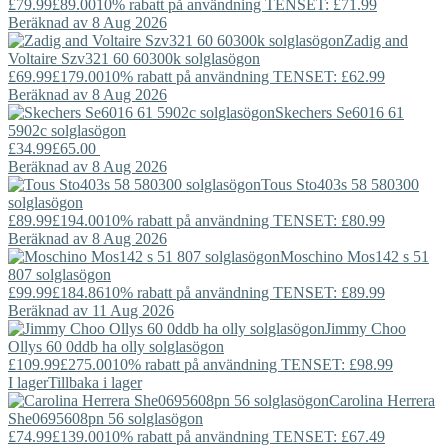
£79.99
£89.00
10% rabatt på användning TENSET: £71.99
Beräknad av 8 Aug 2026
Zadig and
Voltaire
Szv321 60 60300k solglasögon
£69.99
£179.00
10% rabatt på användning TENSET: £62.99
Beräknad av 8 Aug 2026
Skechers
Se6016 61
5902c solglasögon
£34.99
£65.00
Beräknad av 8 Aug 2026
Tous
Sto403s 58 580300
solglasögon
£89.99
£194.00
10% rabatt på användning TENSET: £80.99
Beräknad av 8 Aug 2026
Moschino
Mos142 s 51
807 solglasögon
£99.99
£184.86
10% rabatt på användning TENSET: £89.99
Beräknad av 11 Aug 2026
Jimmy Choo
Ollys 60 0ddb ha olly solglasögon
£109.99
£275.00
10% rabatt på användning TENSET: £98.99
I lager
Tillbaka i lager
Carolina Herrera
She0695608pn 56 solglasögon
£74.99
£139.00
10% rabatt på användning TENSET: £67.49