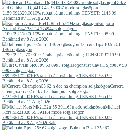
Dolce
and Gabbana
Dg4413 48 339087 mode solglasögon
£159.99
£329.00
10% rabatt på användning TENSET: £143.99
Beräknad av 11 Aug 2026
Emporio
Armani
Ea4128f 54 57494z solglasögon
£109.99
£170.00
10% rabatt på användning TENSET: £98.99
Beräknad av 8 Aug 2026
Balmain
Bps 102m 61
146 solglasögon
£799.99
£1,270.00
10% rabatt på användning TENSET: £719.99
Beräknad av 8 Aug 2026
Just Cavalli
Sjc088v 53
0998 solglasögon
£89.99
£175.00
10% rabatt på användning TENSET: £80.99
Beräknad av 8 Aug 2026
Carrera
Champion65 62 n dcc ha champion solglasögon
£72.99
£150.00
10% rabatt på användning TENSET: £65.69
Beräknad av 11 Aug 2026
Michael
Kors
Mk2132u 55 39116f mode solglasögon
£99.99
£125.00
10% rabatt på användning TENSET: £89.99
Beräknad av 8 Aug 2026
Sale
Balmain
Bps 125e 62