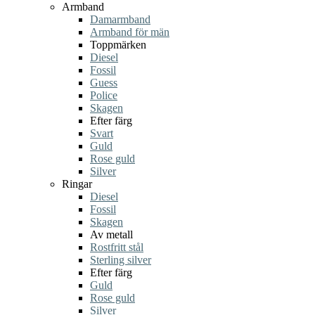
Armband
Damarmband
Armband för män
Toppmärken
Diesel
Fossil
Guess
Police
Skagen
Efter färg
Svart
Guld
Rose guld
Silver
Ringar
Diesel
Fossil
Skagen
Av metall
Rostfritt stål
Sterling silver
Efter färg
Guld
Rose guld
Silver