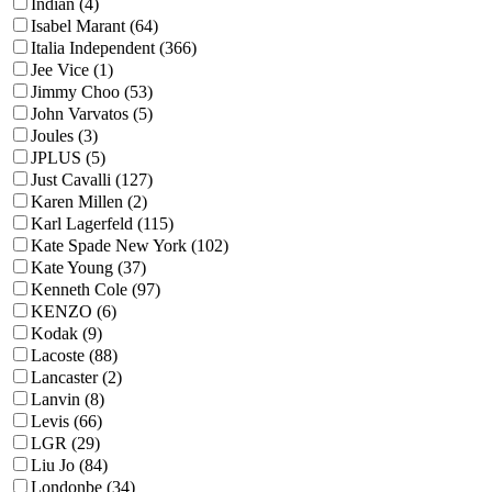
Indian (4)
Isabel Marant (64)
Italia Independent (366)
Jee Vice (1)
Jimmy Choo (53)
John Varvatos (5)
Joules (3)
JPLUS (5)
Just Cavalli (127)
Karen Millen (2)
Karl Lagerfeld (115)
Kate Spade New York (102)
Kate Young (37)
Kenneth Cole (97)
KENZO (6)
Kodak (9)
Lacoste (88)
Lancaster (2)
Lanvin (8)
Levis (66)
LGR (29)
Liu Jo (84)
Londonbe (34)