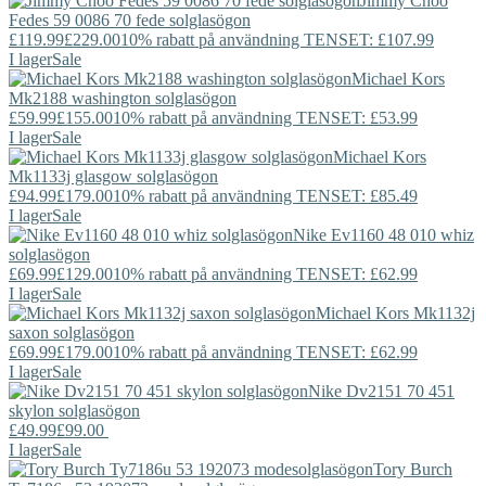
Jimmy Choo
Fedes 59 0086 70 fede solglasögon
£119.99
£229.00
10% rabatt på användning TENSET: £107.99
I lager
Sale
Michael Kors
Mk2188 washington solglasögon
£59.99
£155.00
10% rabatt på användning TENSET: £53.99
I lager
Sale
Michael Kors
Mk1133j glasgow solglasögon
£94.99
£179.00
10% rabatt på användning TENSET: £85.49
I lager
Sale
Nike
Ev1160 48 010 whiz
solglasögon
£69.99
£129.00
10% rabatt på användning TENSET: £62.99
I lager
Sale
Michael Kors
Mk1132j
saxon solglasögon
£69.99
£179.00
10% rabatt på användning TENSET: £62.99
I lager
Sale
Nike
Dv2151 70 451
skylon solglasögon
£49.99
£99.00
I lager
Sale
Tory Burch