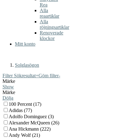
Rea
Alla
reaartiklar
Alla
röjningsartiklar
Renoverade
klockor
Mitt konto
Solglasögon
Filter Sökresultat
+
Göm filter
-
Märke
Show
Märke
Dölja
100 Percent (17)
Adidas (77)
Adolfo Dominguez (3)
Alexander McQueen (26)
Ana Hickmann (222)
Andy Wolf (21)