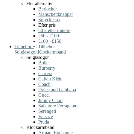
Fler alternativ
Berlocker
Manschettknappar
Smyckesset
Efter pris
50 £ eller mindre
£50 - £100
£100 - £150
Tillbehör
>
<
Tillbehör
Solglasögon
Klockarmband
Solglasögon
Bolle
Burberry
Carrera
Calvin Klein
Coach
Dolce and Gabbana
Gucci
Jimmy Choo
Salvatore Ferragamo
Serengeti
Versace
Prada
Klockarmband
Armani Exchange