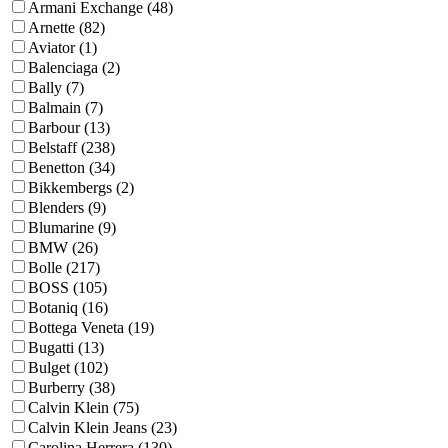
Armani Exchange (48)
Arnette (82)
Aviator (1)
Balenciaga (2)
Bally (7)
Balmain (7)
Barbour (13)
Belstaff (238)
Benetton (34)
Bikkembergs (2)
Blenders (9)
Blumarine (9)
BMW (26)
Bolle (217)
BOSS (105)
Botaniq (16)
Bottega Veneta (19)
Bugatti (13)
Bulget (102)
Burberry (38)
Calvin Klein (75)
Calvin Klein Jeans (23)
Carolina Herrera (130)