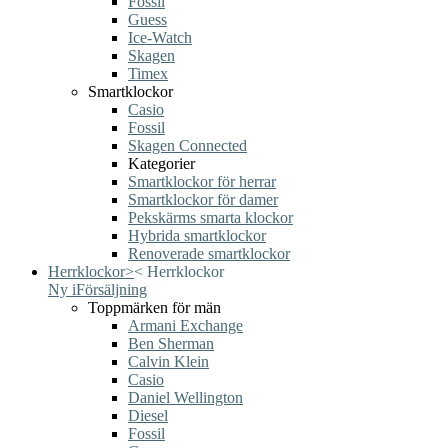
Fossil
Guess
Ice-Watch
Skagen
Timex
Smartklockor
Casio
Fossil
Skagen Connected
Kategorier
Smartklockor för herrar
Smartklockor för damer
Pekskärms smarta klockor
Hybrida smartklockor
Renoverade smartklockor
Herrklockor
>
<
Herrklockor
Ny i
Försäljning
Toppmärken för män
Armani Exchange
Ben Sherman
Calvin Klein
Casio
Daniel Wellington
Diesel
Fossil