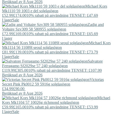
Beräknad av 8 Aug 2026
Michael Kors
Mk1110 59 1003 e del solglasögon
£52.99
£174.00
10% rabatt på användning TENSET: £47.69
I lager
Sale
Zadig and
Voltaire
Szv309 58 580955 solglasögon
£72.99
£169.00
10% rabatt på användning TENSET: £65.69
I lager
Michael Kors
Mk1114 56 11089l seoul solglasögon
£81.99
£139.00
10% rabatt på användning TENSET: £73.79
I lager
Sale
Salvatore
Ferragamo
Sf2029se 57 240 solglasögon
£119.99
£305.00
10% rabatt på användning TENSET: £107.99
Beräknad av 8 Aug 2026
Victorias
Secret Pink
Pk0012 59 5916g solglasögon
£34.99
£90.00
Beräknad av 8 Aug 2026
Michael
Kors
Mk1104 57 10026g richmond solglasögon
£59.99
£165.00
10% rabatt på användning TENSET: £53.99
I lager
Sale