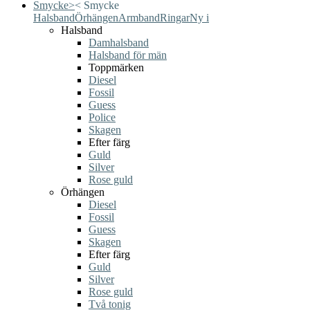
Smycke
>
<
Smycke
Halsband
Örhängen
Armband
Ringar
Ny i
Halsband
Damhalsband
Halsband för män
Toppmärken
Diesel
Fossil
Guess
Police
Skagen
Efter färg
Guld
Silver
Rose guld
Örhängen
Diesel
Fossil
Guess
Skagen
Efter färg
Guld
Silver
Rose guld
Två tonig