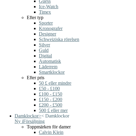
Guess
Ice-Watch
Timex
Efter typ
Sporter
Kronografer
Designer
Schweiziska rörelsen
Silver
Guld
Digital
Automatisk
Läderrem
Smartklockor
Efter pris
50 £ eller mindre
£50 - £100
£100 - £150
£150 - £200
£200 - £500
500 £ eller mer
Damklockor
>
<
Damklockor
Ny i
Försäljning
Toppmärken för damer
Calvin Klein