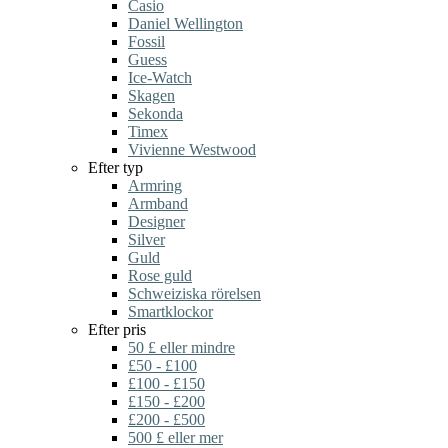
Casio
Daniel Wellington
Fossil
Guess
Ice-Watch
Skagen
Sekonda
Timex
Vivienne Westwood
Efter typ
Armring
Armband
Designer
Silver
Guld
Rose guld
Schweiziska rörelsen
Smartklockor
Efter pris
50 £ eller mindre
£50 - £100
£100 - £150
£150 - £200
£200 - £500
500 £ eller mer