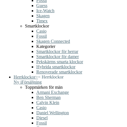
Fossil
Guess
Ice-Watch
Skagen
Timex
Smartklockor
Casio
Fossil
Skagen Connected
Kategorier
Smartklockor för herrar
Smartklockor för damer
Pekskärms smarta klockor
Hybrida smartklockor
Renoverade smartklockor
Herrklockor
>
<
Herrklockor
Ny i
Försäljning
Toppmärken för män
Armani Exchange
Ben Sherman
Calvin Klein
Casio
Daniel Wellington
Diesel
Fossil