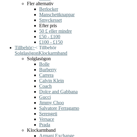
Fler alternativ
Berlocker
Manschettknappar
Smyckesset
Efter pris
50 £ eller mindre
£50 - £100
£100 - £150
Tillbehör
>
<
Tillbehör
Solglasögon
Klockarmband
Solglasögon
Bolle
Burberry
Carrera
Calvin Klein
Coach
Dolce and Gabbana
Gucci
Jimmy Choo
Salvatore Ferragamo
Serengeti
Versace
Prada
Klockarmband
Armani Exchange