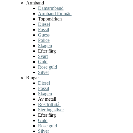
Armband
Damarmband
Armband för män
Toppmärken
Diesel
Fossil
Guess
Police
Skagen
Efter färg
Svart
Guld
Rose guld
Silver
Ringar
Diesel
Fossil
Skagen
Av metall
Rostfritt stål
Sterling silver
Efter färg
Guld
Rose guld
Silver