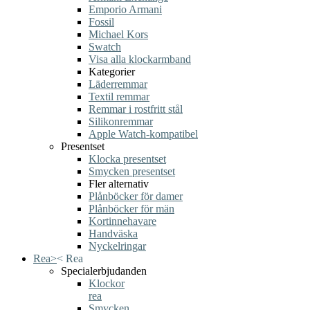
Emporio Armani
Fossil
Michael Kors
Swatch
Visa alla klockarmband
Kategorier
Läderremmar
Textil remmar
Remmar i rostfritt stål
Silikonremmar
Apple Watch-kompatibel
Presentset
Klocka presentset
Smycken presentset
Fler alternativ
Plånböcker för damer
Plånböcker för män
Kortinnehavare
Handväska
Nyckelringar
Rea
>
<
Rea
Specialerbjudanden
Klockor
rea
Smycken