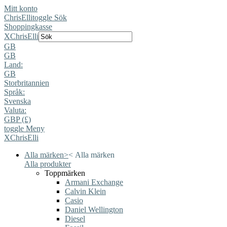
Mitt konto
ChrisElli
toggle Sök
Shoppingkasse
X
ChrisElli
GB
GB
Land:
GB
Storbritannien
Språk:
Svenska
Valuta:
GBP (£)
toggle Meny
X
ChrisElli
Alla märken
>
<
Alla märken
Alla produkter
Toppmärken
Armani Exchange
Calvin Klein
Casio
Daniel Wellington
Diesel