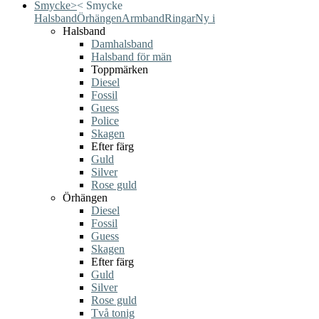
Smycke
>
<
Smycke
Halsband
Örhängen
Armband
Ringar
Ny i
Halsband
Damhalsband
Halsband för män
Toppmärken
Diesel
Fossil
Guess
Police
Skagen
Efter färg
Guld
Silver
Rose guld
Örhängen
Diesel
Fossil
Guess
Skagen
Efter färg
Guld
Silver
Rose guld
Två tonig