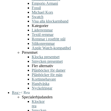
Emporio Armani
Fossil
Michael Kors
Swatch
Visa alla klockarmband
Kategorier
Läderremmar
Textil remmar
Remmar i rostfritt stål
Silikonremmar
Apple Watch-kompatibel
Presentset
Klocka presentset
Smycken presentset
Fler alternativ
Plånböcker för damer
Plånböcker för män
Kortinnehavare
Handväska
Nyckelringar
Rea
>
<
Rea
Specialerbjudanden
Klockor
rea
Smycken