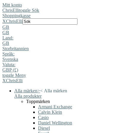
Mitt konto
ChrisElli
toggle Sök
Shoppingkasse
X
ChrisElli
GB
GB
Land:
GB
Storbritannien
Språk:
Svenska
Valuta:
GBP (£)
toggle Meny
X
ChrisElli
Alla märken
>
<
Alla märken
Alla produkter
Toppmärken
Armani Exchange
Calvin Klein
Casio
Daniel Wellington
Diesel