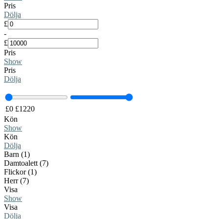
Pris
Dölja
£
-
£
Pris
Show
Pris
Dölja
£
0
£
1220
Kön
Show
Kön
Dölja
Barn (1)
Damtoalett (7)
Flickor (1)
Herr (7)
Visa
Show
Visa
Dölja