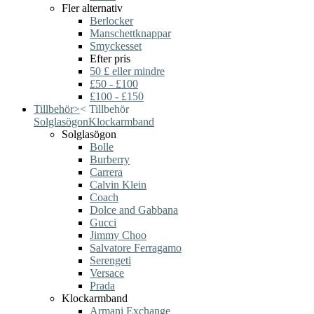
Fler alternativ
Berlocker
Manschettknappar
Smyckesset
Efter pris
50 £ eller mindre
£50 - £100
£100 - £150
Tillbehör
>
<
Tillbehör
Solglasögon
Klockarmband
Solglasögon
Bolle
Burberry
Carrera
Calvin Klein
Coach
Dolce and Gabbana
Gucci
Jimmy Choo
Salvatore Ferragamo
Serengeti
Versace
Prada
Klockarmband
Armani Exchange