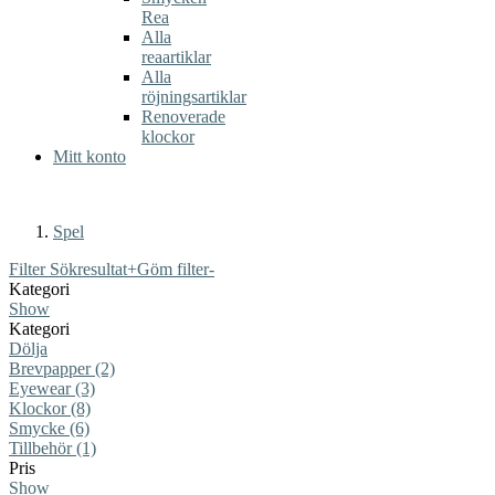
Rea
Alla
reaartiklar
Alla
röjningsartiklar
Renoverade
klockor
Mitt konto
Spel
Filter Sökresultat
+
Göm filter
-
Kategori
Show
Kategori
Dölja
Brevpapper (2)
Eyewear (3)
Klockor (8)
Smycke (6)
Tillbehör (1)
Pris
Show