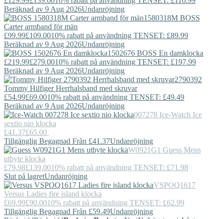
£129.99
£139.00
10% rabatt på användning TENSET: £116.99
Beräknad av 9 Aug 2026
Undanröjning
1580318M
BOSS
Carter armband för män
£99.99
£109.00
10% rabatt på användning TENSET: £89.99
Beräknad av 9 Aug 2026
Undanröjning
1502676
BOSS
En damklocka
£219.99
£279.00
10% rabatt på användning TENSET: £197.99
Beräknad av 9 Aug 2026
Undanröjning
2790392
Tommy Hilfiger
Herrhalsband med skruvar
£54.99
£69.00
10% rabatt på användning TENSET: £49.49
Beräknad av 9 Aug 2026
Undanröjning
007278
Ice-Watch
Ice
sextio nio klocka
£41.37
£65.00
Tillgänglig Begagnad Från £41.37
Undanröjning
W0921G1
Guess
Mens
utbyte klocka
£79.98
£139.00
10% rabatt på användning TENSET: £71.98
Slut på lagret
Undanröjning
VSPOQ1617
Versus
Ladies fire island klocka
£69.99
£90.00
10% rabatt på användning TENSET: £62.99
Tillgänglig Begagnad Från £59.49
Undanröjning