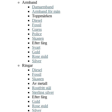
Armband
Damarmband
Armband för män
Toppmärken
Diesel
Fossil
Guess
Police
Skagen
Efter färg
Svart
Guld
Rose guld
Silver
Ringar
Diesel
Fossil
Skagen
Av metall
Rostfritt stål
Sterling silver
Efter färg
Guld
Rose guld
Silver