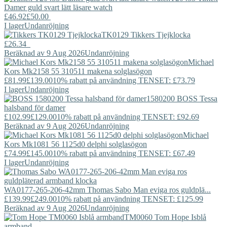
Damer guld svart lätt läsare watch
£46.92
£50.00
I lager
Undanröjning
TK0129
Tikkers
Tjejklocka
£26.34
Beräknad av 9 Aug 2026
Undanröjning
Michael
Kors
Mk2158 55 310511 makena solglasögon
£81.99
£139.00
10% rabatt på användning TENSET: £73.79
I lager
Undanröjning
1580200
BOSS
Tessa
halsband för damer
£102.99
£129.00
10% rabatt på användning TENSET: £92.69
Beräknad av 9 Aug 2026
Undanröjning
Michael
Kors
Mk1081 56 1125d0 delphi solglasögon
£74.99
£145.00
10% rabatt på användning TENSET: £67.49
I lager
Undanröjning
WA0177-265-206-42mm
Thomas Sabo
Man eviga ros guldplä...
£139.99
£249.00
10% rabatt på användning TENSET: £125.99
Beräknad av 9 Aug 2026
Undanröjning
TM0060
Tom Hope
Isblå
armband