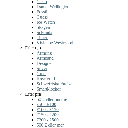
Casio
Daniel Wellington
Fossil
Guess
Ice-Watch
Skagen
Sekonda
Timex
Vivienne Westwood
Efter typ
Armring
Armband
Designer
Silver
Guld
Rose guld
Schweiziska rörelsen
Smartklockor
Efter pris
50 £ eller mindre
£50 - £100
£100 - £150
£150 - £200
£200 - £500
500 £ eller mer