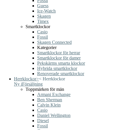
Fossil
Guess
Ice-Watch
Skagen
Timex
Smartklockor
Casio
Fossil
Skagen Connected
Kategorier
Smartklockor för herrar
Smartklockor för damer
Pekskärms smarta klockor
Hybrida smartklockor
Renoverade smartklockor
Herrklockor
>
<
Herrklockor
Ny i
Försäljning
Toppmärken för män
Armani Exchange
Ben Sherman
Calvin Klein
Casio
Daniel Wellington
Diesel
Fossil