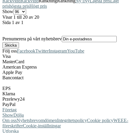
Räckvidd
Räckvidd
Rankning
Rankning
Ny i
Ny
Lägsta pris
Lågt
pris
högsta pris
Högt pris
Show
Visar 1 till 20 av 20
Sida 1 av 1
Prenumerera på vårt nyhetsbrev
Följ oss
Facebook
Twitter
Instagram
YouTube
Visa
MasterCard
American Express
Apple Pay
Bancontact
EPS
Klarna
Przelewy24
PayPal
Företag
Show
Dölja
Om oss
Nyhetsbrev
omdömen
Integritetspolicy
Cookie policy
WEEE-
föreskrifter
Cookie-inställningar
Utforska