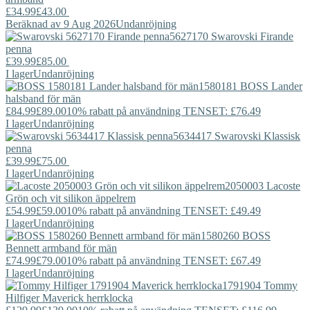
£34.99
£43.00
Beräknad av 9 Aug 2026
Undanröjning
5627170
Swarovski
Firande
penna
£39.99
£85.00
I lager
Undanröjning
1580181
BOSS
Lander
halsband för män
£84.99
£89.00
10% rabatt på användning TENSET: £76.49
I lager
Undanröjning
5634417
Swarovski
Klassisk
penna
£39.99
£75.00
I lager
Undanröjning
2050003
Lacoste
Grön och vit silikon äppelrem
£54.99
£59.00
10% rabatt på användning TENSET: £49.49
I lager
Undanröjning
1580260
BOSS
Bennett armband för män
£74.99
£79.00
10% rabatt på användning TENSET: £67.49
I lager
Undanröjning
1791904
Tommy
Hilfiger
Maverick herrklocka