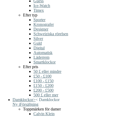
Guess
Ice-Watch
Timex
Efter typ
Sporter
Kronografer
Designer
Schweiziska rörelsen
Silver
Guld
Digital
Automatisk
Läderrem
Smartklockor
Efter pris
50 £ eller mindre
£50 - £100
£100 - £150
£150 - £200
£200 - £500
500 £ eller mer
Damklockor
>
<
Damklockor
Ny i
Försäljning
Toppmärken för damer
Calvin Klein