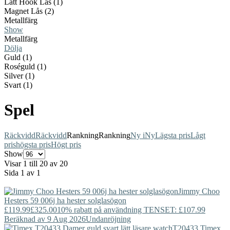
Lätt Hook Lås (1)
Magnet Lås (2)
Metallfärg
Show
Metallfärg
Dölja
Guld (1)
Roséguld (1)
Silver (1)
Svart (1)
Spel
Räckvidd
Räckvidd
Rankning
Rankning
Ny i
Ny
Lägsta pris
Lågt
pris
högsta pris
Högt pris
Show
Visar 1 till 20 av 20
Sida 1 av 1
Jimmy Choo
Hesters 59 006j ha hester solglasögon
£119.99
£325.00
10% rabatt på användning TENSET: £107.99
Beräknad av 9 Aug 2026
Undanröjning
T20433
Timex