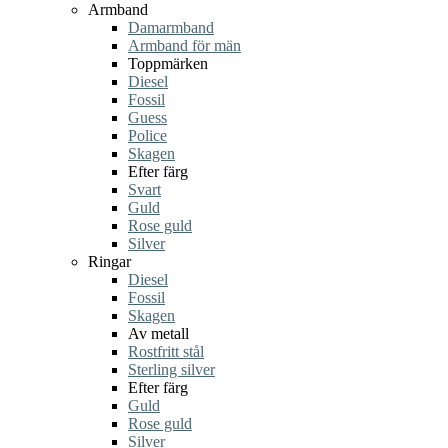
Armband
Damarmband
Armband för män
Toppmärken
Diesel
Fossil
Guess
Police
Skagen
Efter färg
Svart
Guld
Rose guld
Silver
Ringar
Diesel
Fossil
Skagen
Av metall
Rostfritt stål
Sterling silver
Efter färg
Guld
Rose guld
Silver