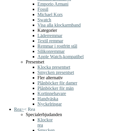
Emporio Armani
Fossil
Michael Kors
Swatch
Visa alla klockarmband
Kategorier
Läderremmar
Textil remmar
Remmar i rostfritt stål
Silikonremmar
Apple Watch-kompatibel
Presentset
Klocka presentset
Smycken presentset
Fler alternativ
Plånböcker för damer
Plånböcker för män
Kortinnehavare
Handväska
Nyckelringar
Rea
>
<
Rea
Specialerbjudanden
Klockor
rea
Smycken