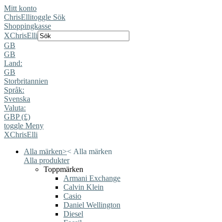
Mitt konto
ChrisElli
toggle Sök
Shoppingkasse
X
ChrisElli
GB
GB
Land:
GB
Storbritannien
Språk:
Svenska
Valuta:
GBP (£)
toggle Meny
X
ChrisElli
Alla märken
>
<
Alla märken
Alla produkter
Toppmärken
Armani Exchange
Calvin Klein
Casio
Daniel Wellington
Diesel