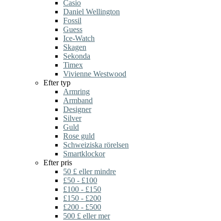
Casio
Daniel Wellington
Fossil
Guess
Ice-Watch
Skagen
Sekonda
Timex
Vivienne Westwood
Efter typ
Armring
Armband
Designer
Silver
Guld
Rose guld
Schweiziska rörelsen
Smartklockor
Efter pris
50 £ eller mindre
£50 - £100
£100 - £150
£150 - £200
£200 - £500
500 £ eller mer