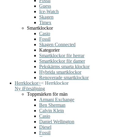
Fossil
Guess
Ice-Watch
Skagen
Timex
Smartklockor
Casio
Fossil
Skagen Connected
Kategorier
Smartklockor för herrar
Smartklockor för damer
Pekskärms smarta klockor
Hybrida smartklockor
Renoverade smartklockor
Herrklockor
>
<
Herrklockor
Ny i
Försäljning
Toppmärken för män
Armani Exchange
Ben Sherman
Calvin Klein
Casio
Daniel Wellington
Diesel
Fossil