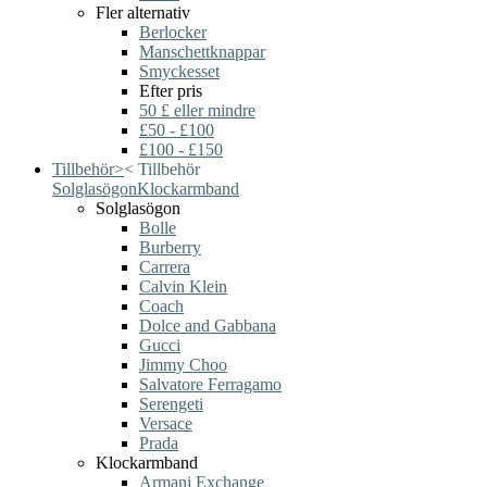
Fler alternativ
Berlocker
Manschettknappar
Smyckesset
Efter pris
50 £ eller mindre
£50 - £100
£100 - £150
Tillbehör
>
<
Tillbehör
Solglasögon
Klockarmband
Solglasögon
Bolle
Burberry
Carrera
Calvin Klein
Coach
Dolce and Gabbana
Gucci
Jimmy Choo
Salvatore Ferragamo
Serengeti
Versace
Prada
Klockarmband
Armani Exchange