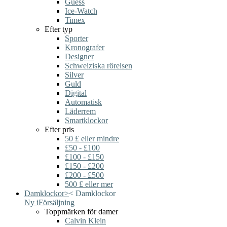
Guess
Ice-Watch
Timex
Efter typ
Sporter
Kronografer
Designer
Schweiziska rörelsen
Silver
Guld
Digital
Automatisk
Läderrem
Smartklockor
Efter pris
50 £ eller mindre
£50 - £100
£100 - £150
£150 - £200
£200 - £500
500 £ eller mer
Damklockor
>
<
Damklockor
Ny i
Försäljning
Toppmärken för damer
Calvin Klein