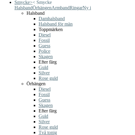
Smycke
>
<
Smycke
Halsband
Örhängen
Armband
Ringar
Ny i
Halsband
Damhalsband
Halsband för män
Toppmärken
Diesel
Fossil
Guess
Police
Skagen
Efter färg
Guld
Silver
Rose guld
Örhängen
Diesel
Fossil
Guess
Skagen
Efter färg
Guld
Silver
Rose guld
Två tonig