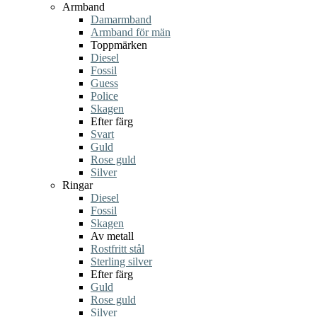
Armband
Damarmband
Armband för män
Toppmärken
Diesel
Fossil
Guess
Police
Skagen
Efter färg
Svart
Guld
Rose guld
Silver
Ringar
Diesel
Fossil
Skagen
Av metall
Rostfritt stål
Sterling silver
Efter färg
Guld
Rose guld
Silver