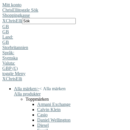
Mitt konto
ChrisElli
toggle Sök
Shoppingkasse
X
ChrisElli
GB
GB
Land:
GB
Storbritannien
Språk:
Svenska
Valuta:
GBP (£)
toggle Meny
X
ChrisElli
Alla märken
>
<
Alla märken
Alla produkter
Toppmärken
Armani Exchange
Calvin Klein
Casio
Daniel Wellington
Diesel