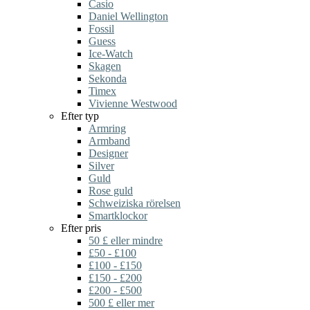
Casio
Daniel Wellington
Fossil
Guess
Ice-Watch
Skagen
Sekonda
Timex
Vivienne Westwood
Efter typ
Armring
Armband
Designer
Silver
Guld
Rose guld
Schweiziska rörelsen
Smartklockor
Efter pris
50 £ eller mindre
£50 - £100
£100 - £150
£150 - £200
£200 - £500
500 £ eller mer