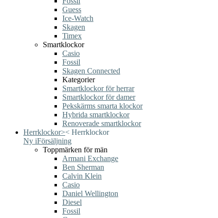
Fossil
Guess
Ice-Watch
Skagen
Timex
Smartklockor
Casio
Fossil
Skagen Connected
Kategorier
Smartklockor för herrar
Smartklockor för damer
Pekskärms smarta klockor
Hybrida smartklockor
Renoverade smartklockor
Herrklockor
>
<
Herrklockor
Ny i
Försäljning
Toppmärken för män
Armani Exchange
Ben Sherman
Calvin Klein
Casio
Daniel Wellington
Diesel
Fossil