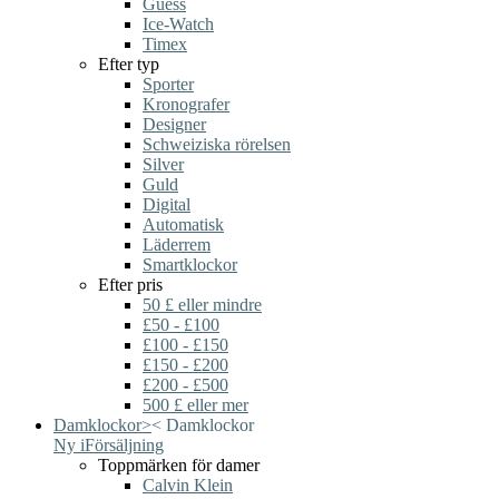
Guess
Ice-Watch
Timex
Efter typ
Sporter
Kronografer
Designer
Schweiziska rörelsen
Silver
Guld
Digital
Automatisk
Läderrem
Smartklockor
Efter pris
50 £ eller mindre
£50 - £100
£100 - £150
£150 - £200
£200 - £500
500 £ eller mer
Damklockor
>
<
Damklockor
Ny i
Försäljning
Toppmärken för damer
Calvin Klein