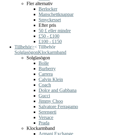
Fler alternativ
Berlocker
Manschettknappar
Smyckesset
Efter pris
50 £ eller mindre
£50 - £100
£100 - £150
Tillbehör
>
<
Tillbehör
Solglasögon
Klockarmband
Solglasögon
Bolle
Burberry
Carrera
Calvin Klein
Coach
Dolce and Gabbana
Gucci
Jimmy Choo
Salvatore Ferragamo
Serengeti
Versace
Prada
Klockarmband
Armani Exchange