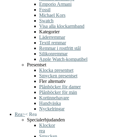
Emporio Armani
Fossil
Michael Kors
Swatch
Visa alla klockarmband
Kategorier
Läderremmar
Textil remmar
Remmar i rostfritt stål
Silikonremmar
Apple Watch-kompatibel
Presentset
Klocka presentset
Smycken presentset
Fler alternativ
Plånböcker för damer
Plånböcker för män
Kortinnehavare
Handväska
Nyckelringar
Rea
>
<
Rea
Specialerbjudanden
Klockor
rea
Smycken