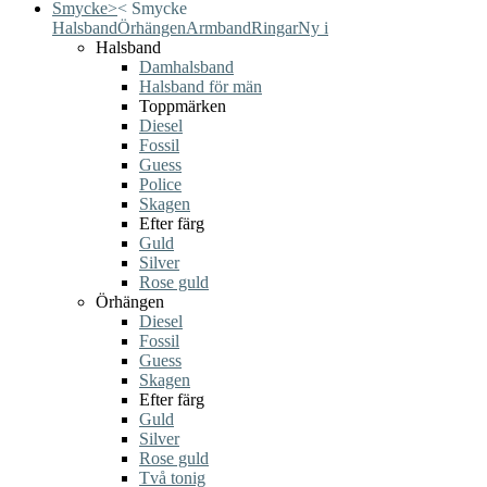
Smycke
>
<
Smycke
Halsband
Örhängen
Armband
Ringar
Ny i
Halsband
Damhalsband
Halsband för män
Toppmärken
Diesel
Fossil
Guess
Police
Skagen
Efter färg
Guld
Silver
Rose guld
Örhängen
Diesel
Fossil
Guess
Skagen
Efter färg
Guld
Silver
Rose guld
Två tonig