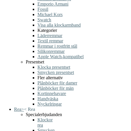
Emporio Armani
Fossil
Michael Kors
Swatch
Visa alla klockarmband
Kategorier
Läderremmar
Textil remmar
Remmar i rostfritt stål
Silikonremmar
Apple Watch-kompatibel
Presentset
Klocka presentset
Smycken presentset
Fler alternativ
Plånböcker för damer
Plånböcker för män
Kortinnehavare
Handväska
Nyckelringar
Rea
>
<
Rea
Specialerbjudanden
Klockor
rea
Smycken