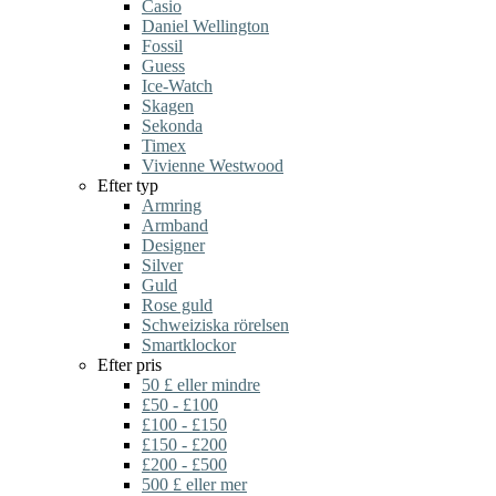
Casio
Daniel Wellington
Fossil
Guess
Ice-Watch
Skagen
Sekonda
Timex
Vivienne Westwood
Efter typ
Armring
Armband
Designer
Silver
Guld
Rose guld
Schweiziska rörelsen
Smartklockor
Efter pris
50 £ eller mindre
£50 - £100
£100 - £150
£150 - £200
£200 - £500
500 £ eller mer