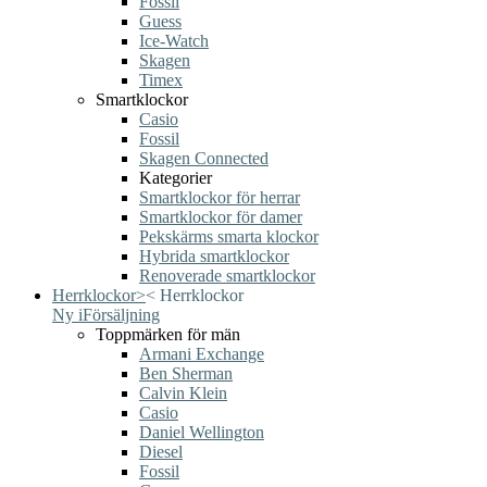
Fossil
Guess
Ice-Watch
Skagen
Timex
Smartklockor
Casio
Fossil
Skagen Connected
Kategorier
Smartklockor för herrar
Smartklockor för damer
Pekskärms smarta klockor
Hybrida smartklockor
Renoverade smartklockor
Herrklockor
>
<
Herrklockor
Ny i
Försäljning
Toppmärken för män
Armani Exchange
Ben Sherman
Calvin Klein
Casio
Daniel Wellington
Diesel
Fossil