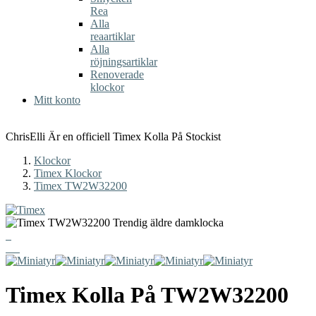
Rea
Alla
reaartiklar
Alla
röjningsartiklar
Renoverade
klockor
Mitt konto
ChrisElli Är en officiell Timex Kolla På Stockist
Klockor
Timex Klockor
Timex TW2W32200
Timex
Kolla På
TW2W32200