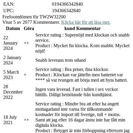
EAN:
0194366342840
UPC:
194366342840
Feefo
omdömen för TW2W32200
Visar 5 av 2077 Kommentarer.
Klicka här för att läsa mer.
Datum
Göra
kund Kommentar
Service rating : Supernöjd med klockan och snabb
22
service.
January
+
+
Product : Mycket fin klocka. Kom snabbt. Mycket
2024
nöjd!
2 January
Snabb leverans trots utland
2024
Service rating : Bra priser, fina klockor.
5 March
+
Product : Klockan var jättefin men batteriet var
2023
**** så var tvungen att börja med att byta batteri.
28
Ingen vara leverad. Fast i tullen i sex veckor
December
hittills. Dåligt bemötande från kundtjänst.
2022
Service rating : Mindre bra att efter ha angett
mottagarland inte varna för tillkommande
kostnader för import till Sverige, tull + moms.
18 July
+
+
Samt att jag efter 16 dagar ännu inte har fått min
2021
digitala klocka.
Product : Betyget är min förhoppning eftersom jag