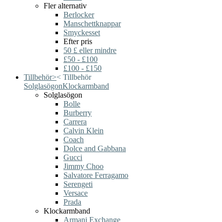
Fler alternativ
Berlocker
Manschettknappar
Smyckesset
Efter pris
50 £ eller mindre
£50 - £100
£100 - £150
Tillbehör
>
<
Tillbehör
Solglasögon
Klockarmband
Solglasögon
Bolle
Burberry
Carrera
Calvin Klein
Coach
Dolce and Gabbana
Gucci
Jimmy Choo
Salvatore Ferragamo
Serengeti
Versace
Prada
Klockarmband
Armani Exchange