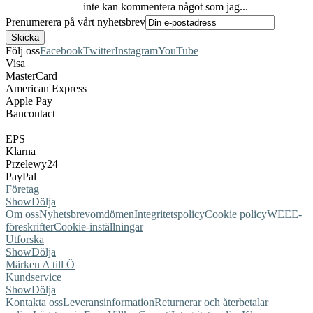
inte kan kommentera något som jag...
Prenumerera på vårt nyhetsbrev
Följ oss
Facebook
Twitter
Instagram
YouTube
Visa
MasterCard
American Express
Apple Pay
Bancontact
EPS
Klarna
Przelewy24
PayPal
Företag
Show
Dölja
Om oss
Nyhetsbrev
omdömen
Integritetspolicy
Cookie policy
WEEE-
föreskrifter
Cookie-inställningar
Utforska
Show
Dölja
Märken A till Ö
Kundservice
Show
Dölja
Kontakta oss
Leveransinformation
Returnerar och återbetalar