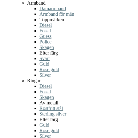
Armband
Damarmband
Armband för män
Toppmärken
Diesel
Fossil
Guess
Police
Skagen
Efter färg
Svart
Guld
Rose guld
Silver
Ringar
Diesel
Fossil
Skagen
Av metall
Rostfritt stål
Sterling silver
Efter färg
Guld
Rose guld
Silver