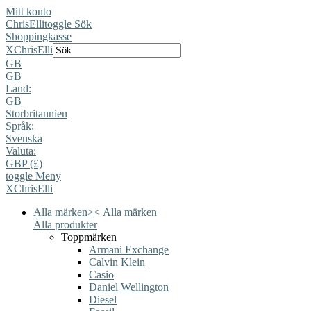
Mitt konto
ChrisElli
toggle Sök
Shoppingkasse
X
ChrisElli
GB
GB
Land:
GB
Storbritannien
Språk:
Svenska
Valuta:
GBP (£)
toggle Meny
X
ChrisElli
Alla märken
>
<
Alla märken
Alla produkter
Toppmärken
Armani Exchange
Calvin Klein
Casio
Daniel Wellington
Diesel