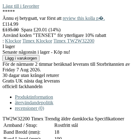
Lägg till i favoriter
*
*
*
*
*
Ännu ej betygsatt, var först att
review this kolla p�.
£114.99
£135.00
Spara £20.01 (14%)
Använd koden "TENSET" för ytterligare 10% rabatt
:
Klockor
Timex Klockor
Timex TW2W32200
I lager
Senaste någonsin i lager - Köp nu!
För de närmaste 2 timmar beräknad leverans till Storbritannien av
Friday 7 Aug 2026.
30 dagar utan krångel returer
Gratis UK nästa dag leverans
officiell fackhandeln
Produktinformation
återvändandepolitik
recensioner (0)
TW2W32200 Timex Trendig äldre damklocka Specifikationer
Armband / Strap:
Rostfritt stål
Band Bredd (mm):
18
Band Längd (mm):
190