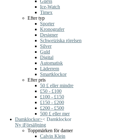
Guess
Ice-Watch
Timex
Efter typ
Sporter
Kronografer
Designer
Schweiziska rörelsen
Silver
Guld
Digital
Automatisk
Läderrem
Smartklockor
Efter pris
50 £ eller mindre
£50 - £100
£100 - £150
£150 - £200
£200 - £500
500 £ eller mer
Damklockor
>
<
Damklockor
Ny i
Försäljning
Toppmärken för damer
Calvin Klein