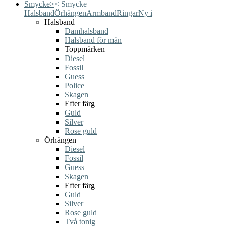
Smycke
>
<
Smycke
Halsband
Örhängen
Armband
Ringar
Ny i
Halsband
Damhalsband
Halsband för män
Toppmärken
Diesel
Fossil
Guess
Police
Skagen
Efter färg
Guld
Silver
Rose guld
Örhängen
Diesel
Fossil
Guess
Skagen
Efter färg
Guld
Silver
Rose guld
Två tonig