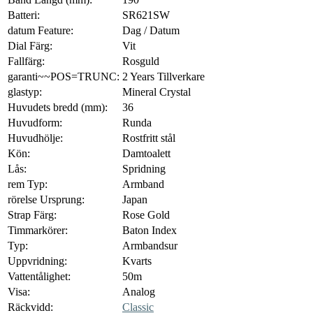
Batteri:
SR621SW
datum Feature:
Dag / Datum
Dial Färg:
Vit
Fallfärg:
Rosguld
garanti~~POS=TRUNC:
2 Years Tillverkare
glastyp:
Mineral Crystal
Huvudets bredd (mm):
36
Huvudform:
Runda
Huvudhölje:
Rostfritt stål
Kön:
Damtoalett
Lås:
Spridning
rem Typ:
Armband
rörelse Ursprung:
Japan
Strap Färg:
Rose Gold
Timmarkörer:
Baton Index
Typ:
Armbandsur
Uppvridning:
Kvarts
Vattentålighet:
50m
Visa:
Analog
Räckvidd:
Classic