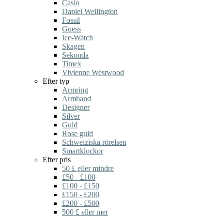
Casio
Daniel Wellington
Fossil
Guess
Ice-Watch
Skagen
Sekonda
Timex
Vivienne Westwood
Efter typ
Armring
Armband
Designer
Silver
Guld
Rose guld
Schweiziska rörelsen
Smartklockor
Efter pris
50 £ eller mindre
£50 - £100
£100 - £150
£150 - £200
£200 - £500
500 £ eller mer