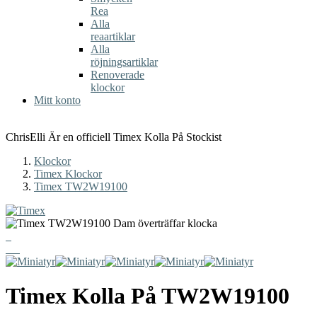
Rea
Alla
reaartiklar
Alla
röjningsartiklar
Renoverade
klockor
Mitt konto
ChrisElli Är en officiell Timex Kolla På Stockist
Klockor
Timex Klockor
Timex TW2W19100
Timex
Kolla På
TW2W19100