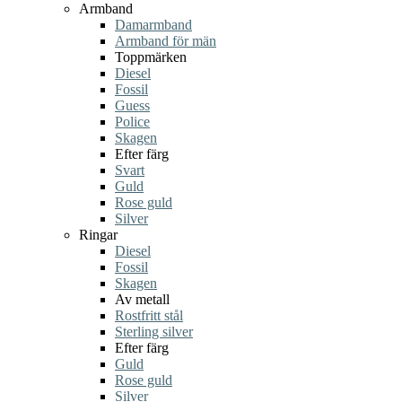
Armband
Damarmband
Armband för män
Toppmärken
Diesel
Fossil
Guess
Police
Skagen
Efter färg
Svart
Guld
Rose guld
Silver
Ringar
Diesel
Fossil
Skagen
Av metall
Rostfritt stål
Sterling silver
Efter färg
Guld
Rose guld
Silver