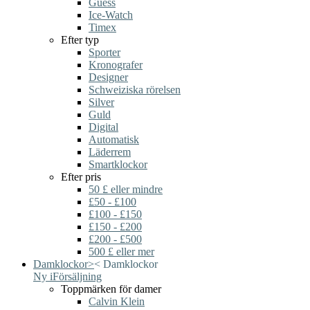
Guess
Ice-Watch
Timex
Efter typ
Sporter
Kronografer
Designer
Schweiziska rörelsen
Silver
Guld
Digital
Automatisk
Läderrem
Smartklockor
Efter pris
50 £ eller mindre
£50 - £100
£100 - £150
£150 - £200
£200 - £500
500 £ eller mer
Damklockor
>
<
Damklockor
Ny i
Försäljning
Toppmärken för damer
Calvin Klein