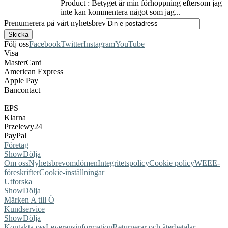
Product : Betyget är min förhoppning eftersom jag
inte kan kommentera något som jag...
Prenumerera på vårt nyhetsbrev
Följ oss
Facebook
Twitter
Instagram
YouTube
Visa
MasterCard
American Express
Apple Pay
Bancontact
EPS
Klarna
Przelewy24
PayPal
Företag
Show
Dölja
Om oss
Nyhetsbrev
omdömen
Integritetspolicy
Cookie policy
WEEE-
föreskrifter
Cookie-inställningar
Utforska
Show
Dölja
Märken A till Ö
Kundservice
Show
Dölja
Kontakta oss
Leveransinformation
Returnerar och återbetalar