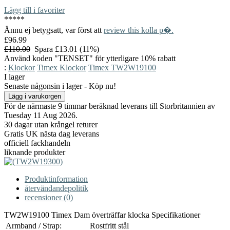
Lägg till i favoriter
*
*
*
*
*
Ännu ej betygsatt, var först att
review this kolla p�.
£96.99
£110.00
Spara £13.01 (11%)
Använd koden "TENSET" för ytterligare 10% rabatt
:
Klockor
Timex Klockor
Timex TW2W19100
I lager
Senaste någonsin i lager - Köp nu!
För de närmaste 9 timmar beräknad leverans till Storbritannien av
Tuesday 11 Aug 2026.
30 dagar utan krångel returer
Gratis UK nästa dag leverans
officiell fackhandeln
liknande produkter
Produktinformation
återvändandepolitik
recensioner (0)
TW2W19100 Timex Dam överträffar klocka Specifikationer
Armband / Strap:
Rostfritt stål