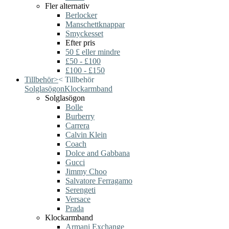
Fler alternativ
Berlocker
Manschettknappar
Smyckesset
Efter pris
50 £ eller mindre
£50 - £100
£100 - £150
Tillbehör
>
<
Tillbehör
Solglasögon
Klockarmband
Solglasögon
Bolle
Burberry
Carrera
Calvin Klein
Coach
Dolce and Gabbana
Gucci
Jimmy Choo
Salvatore Ferragamo
Serengeti
Versace
Prada
Klockarmband
Armani Exchange