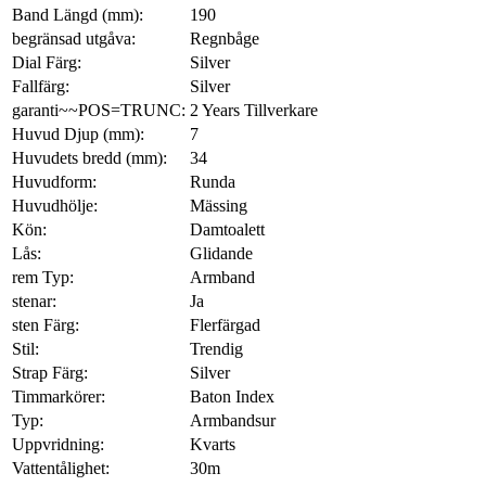
Band Längd (mm):
190
begränsad utgåva:
Regnbåge
Dial Färg:
Silver
Fallfärg:
Silver
garanti~~POS=TRUNC:
2 Years Tillverkare
Huvud Djup (mm):
7
Huvudets bredd (mm):
34
Huvudform:
Runda
Huvudhölje:
Mässing
Kön:
Damtoalett
Lås:
Glidande
rem Typ:
Armband
stenar:
Ja
sten Färg:
Flerfärgad
Stil:
Trendig
Strap Färg:
Silver
Timmarkörer:
Baton Index
Typ:
Armbandsur
Uppvridning:
Kvarts
Vattentålighet:
30m