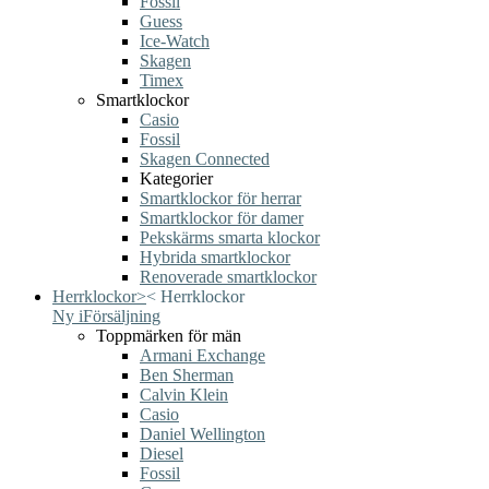
Fossil
Guess
Ice-Watch
Skagen
Timex
Smartklockor
Casio
Fossil
Skagen Connected
Kategorier
Smartklockor för herrar
Smartklockor för damer
Pekskärms smarta klockor
Hybrida smartklockor
Renoverade smartklockor
Herrklockor
>
<
Herrklockor
Ny i
Försäljning
Toppmärken för män
Armani Exchange
Ben Sherman
Calvin Klein
Casio
Daniel Wellington
Diesel
Fossil