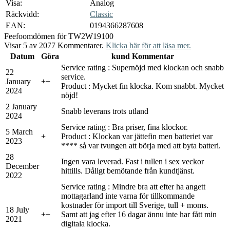
Visa:
Analog
Räckvidd:
Classic
EAN:
0194366287608
Feefo
omdömen för TW2W19100
Visar 5 av 2077 Kommentarer.
Klicka här för att läsa mer.
Datum
Göra
kund Kommentar
Service rating : Supernöjd med klockan och snabb
22
service.
January
+
+
Product : Mycket fin klocka. Kom snabbt. Mycket
2024
nöjd!
2 January
Snabb leverans trots utland
2024
Service rating : Bra priser, fina klockor.
5 March
+
Product : Klockan var jättefin men batteriet var
2023
**** så var tvungen att börja med att byta batteri.
28
Ingen vara leverad. Fast i tullen i sex veckor
December
hittills. Dåligt bemötande från kundtjänst.
2022
Service rating : Mindre bra att efter ha angett
mottagarland inte varna för tillkommande
kostnader för import till Sverige, tull + moms.
18 July
+
+
Samt att jag efter 16 dagar ännu inte har fått min
2021
digitala klocka.