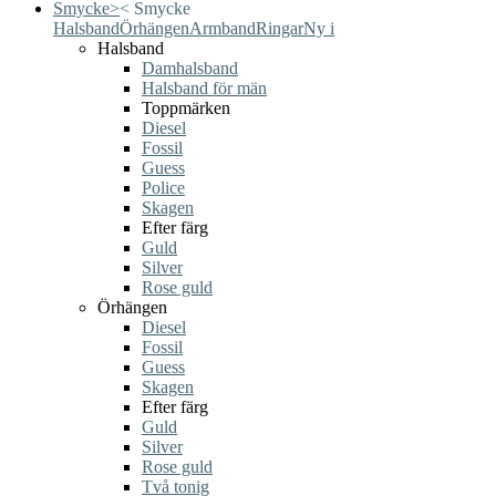
Smycke
>
<
Smycke
Halsband
Örhängen
Armband
Ringar
Ny i
Halsband
Damhalsband
Halsband för män
Toppmärken
Diesel
Fossil
Guess
Police
Skagen
Efter färg
Guld
Silver
Rose guld
Örhängen
Diesel
Fossil
Guess
Skagen
Efter färg
Guld
Silver
Rose guld
Två tonig