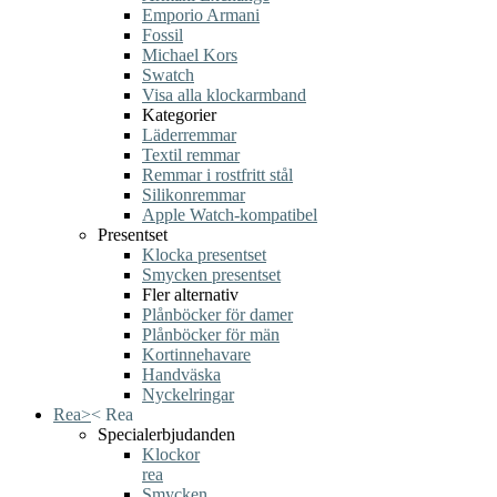
Emporio Armani
Fossil
Michael Kors
Swatch
Visa alla klockarmband
Kategorier
Läderremmar
Textil remmar
Remmar i rostfritt stål
Silikonremmar
Apple Watch-kompatibel
Presentset
Klocka presentset
Smycken presentset
Fler alternativ
Plånböcker för damer
Plånböcker för män
Kortinnehavare
Handväska
Nyckelringar
Rea
>
<
Rea
Specialerbjudanden
Klockor
rea
Smycken