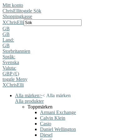
Mitt konto
ChrisElli
toggle Sök
Shoppingkasse
X
ChrisElli
GB
GB
Land:
GB
Storbritannien
Språk:
Svenska
Valuta:
GBP (£)
toggle Meny
X
ChrisElli
Alla märken
>
<
Alla märken
Alla produkter
Toppmärken
Armani Exchange
Calvin Klein
Casio
Daniel Wellington
Diesel