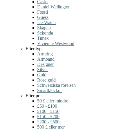
Casio
Daniel Wellington
Fossil
Guess
Ice-Watch
Skagen
Sekonda
Timex
Vivienne Westwood
Efter typ
Armring
Armband
Designer
Silver
Guld
Rose guld
Schweiziska rörelsen
Smartklockor
Efter pris
50 £ eller mindre
£50 - £100
£100 - £150
£150 - £200
£200 - £500
500 £ eller mer