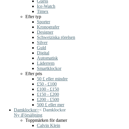
Guess
Ice-Watch
Timex
Efter typ
Sporter
Kronografer
Designer
Schweiziska rörelsen
Silver
Guld
Digital
Automatisk
Läderrem
Smartklockor
Efter pris
50 £ eller mindre
£50 - £100
£100 - £150
£150 - £200
£200 - £500
500 £ eller mer
Damklockor
>
<
Damklockor
Ny i
Försäljning
Toppmärken för damer
Calvin Klein