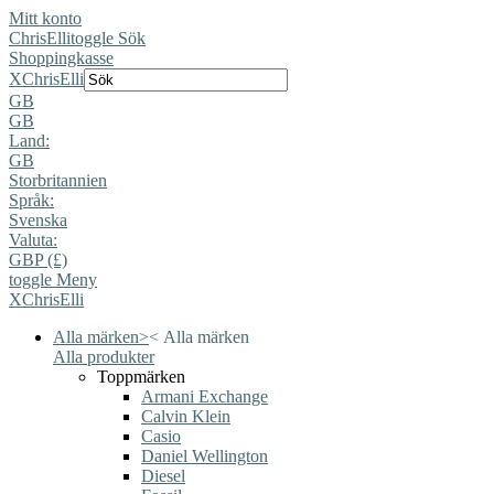
Mitt konto
ChrisElli
toggle Sök
Shoppingkasse
X
ChrisElli
GB
GB
Land:
GB
Storbritannien
Språk:
Svenska
Valuta:
GBP (£)
toggle Meny
X
ChrisElli
Alla märken
>
<
Alla märken
Alla produkter
Toppmärken
Armani Exchange
Calvin Klein
Casio
Daniel Wellington
Diesel