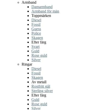
Armband
Damarmband
Armband för män
Toppmärken
Diesel
Fossil
Guess
Police
Skagen
Efter färg
Svart
Guld
Rose guld
Silver
Ringar
Diesel
Fossil
Skagen
Av metall
Rostfritt stål
Sterling silver
Efter färg
Guld
Rose guld
Silver