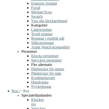
Emporio Armani
Fossil
Michael Kors
Swatch
Visa alla klockarmband
Kategorier
Läderremmar
Textil remmar
Remmar i rostfritt stål
Silikonremmar
Apple Watch-kompatibel
Presentset
Klocka presentset
Smycken presentset
Fler alternativ
Plånböcker för damer
Plånböcker för män
Kortinnehavare
Handväska
Nyckelringar
Rea
>
<
Rea
Specialerbjudanden
Klockor
rea
Smycken