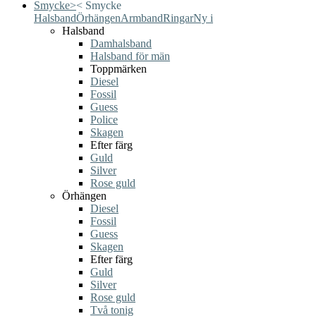
Smycke
>
<
Smycke
Halsband
Örhängen
Armband
Ringar
Ny i
Halsband
Damhalsband
Halsband för män
Toppmärken
Diesel
Fossil
Guess
Police
Skagen
Efter färg
Guld
Silver
Rose guld
Örhängen
Diesel
Fossil
Guess
Skagen
Efter färg
Guld
Silver
Rose guld
Två tonig