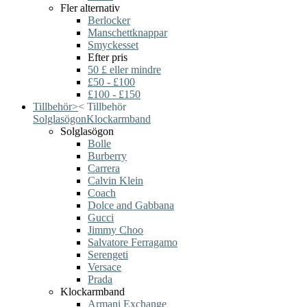
Fler alternativ
Berlocker
Manschettknappar
Smyckesset
Efter pris
50 £ eller mindre
£50 - £100
£100 - £150
Tillbehör
>
<
Tillbehör
Solglasögon
Klockarmband
Solglasögon
Bolle
Burberry
Carrera
Calvin Klein
Coach
Dolce and Gabbana
Gucci
Jimmy Choo
Salvatore Ferragamo
Serengeti
Versace
Prada
Klockarmband
Armani Exchange