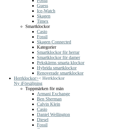
Fossil
Guess
Ice-Watch
Skagen
Timex
Smartklockor
Casio
Fossil
Skagen Connected
Kategorier
Smartklockor för herrar
Smartklockor för damer
Pekskärms smarta klockor
Hybrida smartklockor
Renoverade smartklockor
Herrklockor
>
<
Herrklockor
Ny i
Försäljning
Toppmärken för män
Armani Exchange
Ben Sherman
Calvin Klein
Casio
Daniel Wellington
Diesel
Fossil