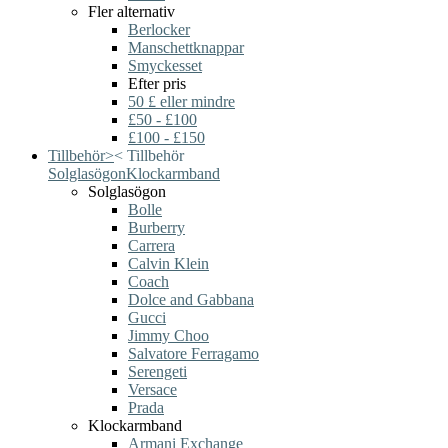
Fler alternativ
Berlocker
Manschettknappar
Smyckesset
Efter pris
50 £ eller mindre
£50 - £100
£100 - £150
Tillbehör
>
<
Tillbehör
Solglasögon
Klockarmband
Solglasögon
Bolle
Burberry
Carrera
Calvin Klein
Coach
Dolce and Gabbana
Gucci
Jimmy Choo
Salvatore Ferragamo
Serengeti
Versace
Prada
Klockarmband
Armani Exchange