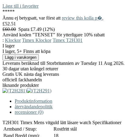
Lägg till i favoriter
*
*
*
*
*
Ännu ej betygsatt, var först att
review this kolla p�.
£52.51
£60.00
Spara £7.49 (12%)
Använd koden "TENSET" för ytterligare 10% rabatt
:
Klockor
Timex Klockor
Timex T2H301
I lager
I lager, 5+ Finns att köpa
Leverans beräknad till Storbritannien av Tuesday 11 Aug 2026.
30 dagar utan krångel returer
Gratis UK nästa dag leverans
officiell fackhandeln
liknande produkter
Produktinformation
återvändandepolitik
recensioner (0)
T2H301 Timex Mens vitguld lätt läsare watch Specifikationer
Armband / Strap:
Rostfritt stål
Band Bredd (mm):
18