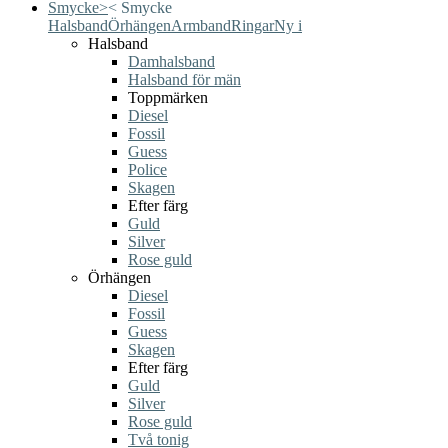
Smycke
>
<
Smycke
Halsband
Örhängen
Armband
Ringar
Ny i
Halsband
Damhalsband
Halsband för män
Toppmärken
Diesel
Fossil
Guess
Police
Skagen
Efter färg
Guld
Silver
Rose guld
Örhängen
Diesel
Fossil
Guess
Skagen
Efter färg
Guld
Silver
Rose guld
Två tonig