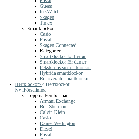
Fossil
Guess
Ice-Watch
Skagen
Timex
Smartklockor
Casio
Fossil
Skagen Connected
Kategorier
Smartklockor för herrar
Smartklockor för damer
Pekskärms smarta klockor
Hybrida smartklockor
Renoverade smartklockor
Herrklockor
>
<
Herrklockor
Ny i
Försäljning
Toppmärken för män
Armani Exchange
Ben Sherman
Calvin Klein
Casio
Daniel Wellington
Diesel
Fossil