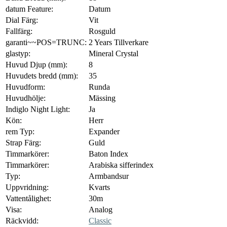
datum Feature:
Datum
Dial Färg:
Vit
Fallfärg:
Rosguld
garanti~~POS=TRUNC:
2 Years Tillverkare
glastyp:
Mineral Crystal
Huvud Djup (mm):
8
Huvudets bredd (mm):
35
Huvudform:
Runda
Huvudhölje:
Mässing
Indiglo Night Light:
Ja
Kön:
Herr
rem Typ:
Expander
Strap Färg:
Guld
Timmarkörer:
Baton Index
Timmarkörer:
Arabiska sifferindex
Typ:
Armbandsur
Uppvridning:
Kvarts
Vattentålighet:
30m
Visa:
Analog
Räckvidd:
Classic