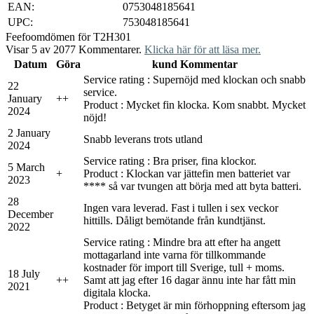
EAN:
0753048185641
UPC:
753048185641
Feefo
omdömen för T2H301
Visar 5 av 2077 Kommentarer.
Klicka här för att läsa mer.
Datum
Göra
kund Kommentar
Service rating : Supernöjd med klockan och snabb
22
service.
January
+
+
Product : Mycket fin klocka. Kom snabbt. Mycket
2024
nöjd!
2 January
Snabb leverans trots utland
2024
Service rating : Bra priser, fina klockor.
5 March
+
Product : Klockan var jättefin men batteriet var
2023
**** så var tvungen att börja med att byta batteri.
28
Ingen vara leverad. Fast i tullen i sex veckor
December
hittills. Dåligt bemötande från kundtjänst.
2022
Service rating : Mindre bra att efter ha angett
mottagarland inte varna för tillkommande
kostnader för import till Sverige, tull + moms.
18 July
+
+
Samt att jag efter 16 dagar ännu inte har fått min
2021
digitala klocka.
Product : Betyget är min förhoppning eftersom jag