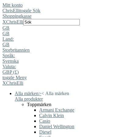
Mitt konto
ChrisElli
toggle Sök
Shoppingkasse
X
ChrisElli
GB
GB
Land:
GB
Storbritannien
Språk:
Svenska
Valuta:
GBP (£)
toggle Meny
X
ChrisElli
Alla märken
>
<
Alla märken
Alla produkter
Toppmärken
Armani Exchange
Calvin Klein
Casio
Daniel Wellington
Diesel