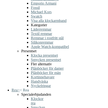
Emporio Armani
Fossil
Michael Kors
Swatch
Visa alla klockarmband
Kategorier
Läderremmar
Textil remmar
Remmar i rostfritt stål
Silikonremmar
Apple Watch-kompatibel
Presentset
Klocka presentset
Smycken presentset
Fler alternativ
Plånböcker för damer
Plånböcker för män
Kortinnehavare
Handväska
Nyckelringar
Rea
>
<
Rea
Specialerbjudanden
Klockor
rea
Smycken