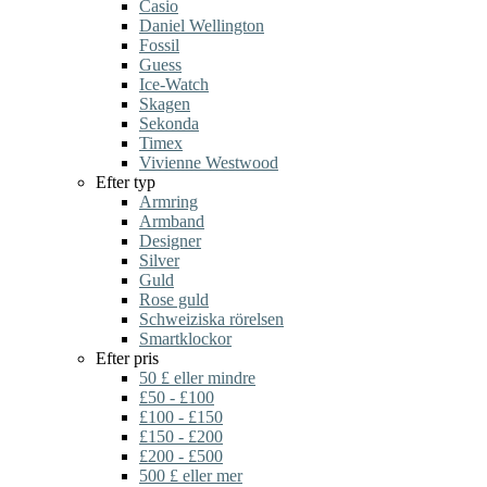
Casio
Daniel Wellington
Fossil
Guess
Ice-Watch
Skagen
Sekonda
Timex
Vivienne Westwood
Efter typ
Armring
Armband
Designer
Silver
Guld
Rose guld
Schweiziska rörelsen
Smartklockor
Efter pris
50 £ eller mindre
£50 - £100
£100 - £150
£150 - £200
£200 - £500
500 £ eller mer