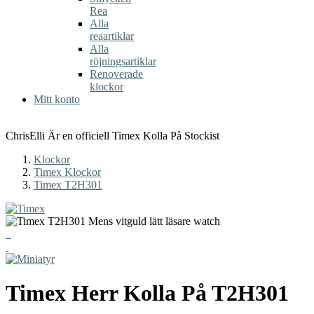
Rea
Alla
reaartiklar
Alla
röjningsartiklar
Renoverade
klockor
Mitt konto
ChrisElli Är en officiell Timex Kolla På Stockist
Klockor
Timex Klockor
Timex T2H301
Timex
Herr Kolla På
T2H301