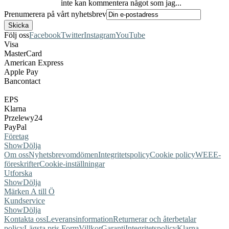
inte kan kommentera något som jag...
Prenumerera på vårt nyhetsbrev
Följ oss
Facebook
Twitter
Instagram
YouTube
Visa
MasterCard
American Express
Apple Pay
Bancontact
EPS
Klarna
Przelewy24
PayPal
Företag
Show
Dölja
Om oss
Nyhetsbrev
omdömen
Integritetspolicy
Cookie policy
WEEE-
föreskrifter
Cookie-inställningar
Utforska
Show
Dölja
Märken A till Ö
Kundservice
Show
Dölja
Kontakta oss
Leveransinformation
Returnerar och återbetalar
policy
Lägsta pris Form
Villkor
Garanti
Integritetspolicy
Klarna