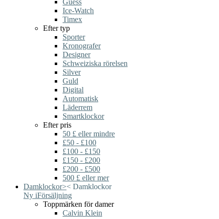
Guess
Ice-Watch
Timex
Efter typ
Sporter
Kronografer
Designer
Schweiziska rörelsen
Silver
Guld
Digital
Automatisk
Läderrem
Smartklockor
Efter pris
50 £ eller mindre
£50 - £100
£100 - £150
£150 - £200
£200 - £500
500 £ eller mer
Damklockor
>
<
Damklockor
Ny i
Försäljning
Toppmärken för damer
Calvin Klein