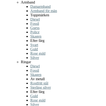
Armband
Damarmband
Armband för män
Toppmärken
Diesel
Fossil
Guess
Police
Skagen
Efter färg
Svart
Guld
Rose guld
Silver
Ringar
Diesel
Fossil
Skagen
Av metall
Rostfritt stål
Sterling silver
Efter färg
Guld
Rose guld
Silver