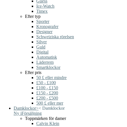
Guess
Ice-Watch
Timex
Efter typ
Sporter
Kronografer
Designer
Schweiziska rörelsen
Silver
Guld
Digital
Automatisk
Läderrem
Smartklockor
Efter pris
50 £ eller mindre
£50 - £100
£100 - £150
£150 - £200
£200 - £500
500 £ eller mer
Damklockor
>
<
Damklockor
Ny i
Försäljning
Toppmärken för damer
Calvin Klein