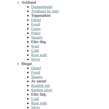
Armband
Damarmband
Armband för män
Toppmärken
Diesel
Fossil
Guess
Police
Skagen
Efter färg
Svart
Guld
Rose guld
Silver
Ringar
Diesel
Fossil
Skagen
Av metall
Rostfritt stål
Sterling silver
Efter färg
Guld
Rose guld
Silver