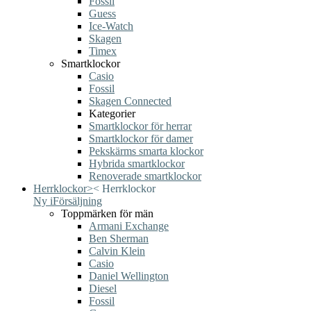
Fossil
Guess
Ice-Watch
Skagen
Timex
Smartklockor
Casio
Fossil
Skagen Connected
Kategorier
Smartklockor för herrar
Smartklockor för damer
Pekskärms smarta klockor
Hybrida smartklockor
Renoverade smartklockor
Herrklockor
>
<
Herrklockor
Ny i
Försäljning
Toppmärken för män
Armani Exchange
Ben Sherman
Calvin Klein
Casio
Daniel Wellington
Diesel
Fossil