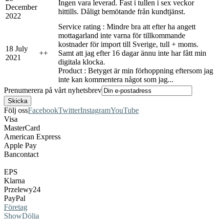
Ingen vara leverad. Fast i tullen i sex veckor
December
hittills. Dåligt bemötande från kundtjänst.
2022
Service rating : Mindre bra att efter ha angett
mottagarland inte varna för tillkommande
kostnader för import till Sverige, tull + moms.
18 July
+
+
Samt att jag efter 16 dagar ännu inte har fått min
2021
digitala klocka.
Product : Betyget är min förhoppning eftersom jag
inte kan kommentera något som jag...
Prenumerera på vårt nyhetsbrev
Följ oss
Facebook
Twitter
Instagram
YouTube
Visa
MasterCard
American Express
Apple Pay
Bancontact
EPS
Klarna
Przelewy24
PayPal
Företag
Show
Dölja