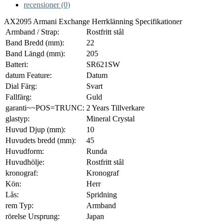
recensioner (0)
AX2095 Armani Exchange Herrklänning Specifikationer
Armband / Strap:
Rostfritt stål
Band Bredd (mm):
22
Band Längd (mm):
205
Batteri:
SR621SW
datum Feature:
Datum
Dial Färg:
Svart
Fallfärg:
Guld
garanti~~POS=TRUNC:
2 Years Tillverkare
glastyp:
Mineral Crystal
Huvud Djup (mm):
10
Huvudets bredd (mm):
45
Huvudform:
Runda
Huvudhölje:
Rostfritt stål
kronograf:
Kronograf
Kön:
Herr
Lås:
Spridning
rem Typ:
Armband
rörelse Ursprung:
Japan