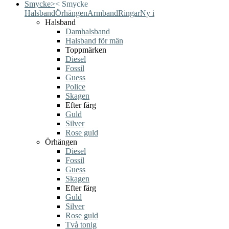
Smycke
>
<
Smycke
Halsband
Örhängen
Armband
Ringar
Ny i
Halsband
Damhalsband
Halsband för män
Toppmärken
Diesel
Fossil
Guess
Police
Skagen
Efter färg
Guld
Silver
Rose guld
Örhängen
Diesel
Fossil
Guess
Skagen
Efter färg
Guld
Silver
Rose guld
Två tonig