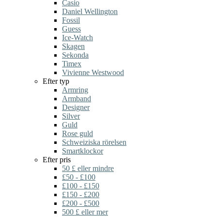
Casio
Daniel Wellington
Fossil
Guess
Ice-Watch
Skagen
Sekonda
Timex
Vivienne Westwood
Efter typ
Armring
Armband
Designer
Silver
Guld
Rose guld
Schweiziska rörelsen
Smartklockor
Efter pris
50 £ eller mindre
£50 - £100
£100 - £150
£150 - £200
£200 - £500
500 £ eller mer