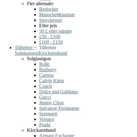
Fler alternativ
Berlocker
Manschettknappar
Smyckesset
Efter pris
50 £ eller mindre
£50 - £100
£100 - £150
Tillbehör
>
<
Tillbehör
Solglasögon
Klockarmband
Solglasögon
Bolle
Burberry
Carrera
Calvin Klein
Coach
Dolce and Gabbana
Gucci
Jimmy Choo
Salvatore Ferragamo
Serengeti
Versace
Prada
Klockarmband
Armani Exchange