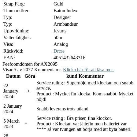
Strap Färg:
Guld
Timmarkörer:
Baton Index
Typ:
Designer
Typ:
Armbandsur
Uppvridning:
Kvarts
Vattentålighet:
50m
Visa:
Analog
Räckvidd:
Dress
EAN:
4051432643316
Feefo
omdömen för AX2095
Visar 5 av 2077 Kommentarer.
Klicka här för att läsa mer.
Datum
Göra
kund Kommentar
Service rating : Supernöjd med klockan och snabb
22
service.
January
+
+
Product : Mycket fin klocka. Kom snabbt. Mycket
2024
nöjd!
2 January
Snabb leverans trots utland
2024
Service rating : Bra priser, fina klockor.
5 March
+
Product : Klockan var jättefin men batteriet var
2023
**** så var tvungen att börja med att byta batteri.
28