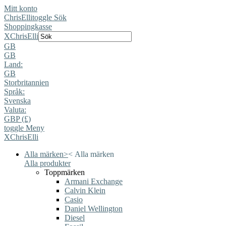
Mitt konto
ChrisElli
toggle Sök
Shoppingkasse
X
ChrisElli
GB
GB
Land:
GB
Storbritannien
Språk:
Svenska
Valuta:
GBP (£)
toggle Meny
X
ChrisElli
Alla märken
>
<
Alla märken
Alla produkter
Toppmärken
Armani Exchange
Calvin Klein
Casio
Daniel Wellington
Diesel