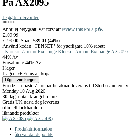
På
AX2095
Lägg till i favoriter
*
*
*
*
*
Ännu ej betygsatt, var först att
review this kolla p�.
£109.99
£199.00
Spara £89.01 (44%)
Använd koden "TENSET" för ytterligare 10% rabatt
:
Klockor
Armani Exchange Klockor
Armani Exchange AX2095
44%
Av
Försäljning 44% Av
I lager
I lager, 5+ Finns att köpa
För de närmaste 7 timmar beräknad leverans till Storbritannien av
Monday 10 Aug 2026.
30 dagar utan krångel returer
Gratis UK nästa dag leverans
officiell fackhandeln
liknande produkter
Produktinformation
återvändandepolitik