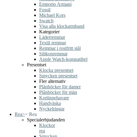
Emporio Armani
Fossil
Michael Kors
Swatch
Visa alla klockarmband
Kategorier
Läderremmar
Textil remmar
Remmar i rostfritt stål
Silikonremmar
Apple Watch-kompatibel
Presentset
Klocka presentset
Smycken presentset
Fler alternativ
Plånböcker för damer
Plånböcker för män
Kortinnehavare
Handväska
Nyckelringar
Rea
>
<
Rea
Specialerbjudanden
Klockor
rea
Smycken