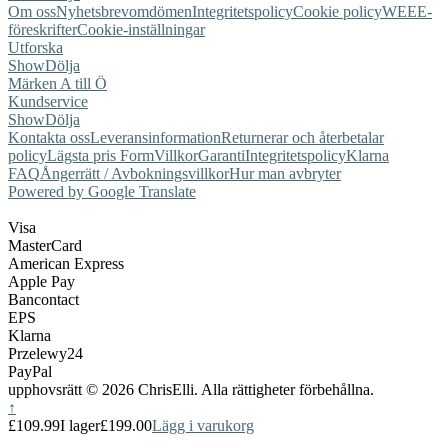
Om oss
Nyhetsbrev
omdömen
Integritetspolicy
Cookie policy
WEEE-
föreskrifter
Cookie-inställningar
Utforska
Show
Dölja
Märken A till Ö
Kundservice
Show
Dölja
Kontakta oss
Leveransinformation
Returnerar och återbetalar
policy
Lägsta pris Form
Villkor
Garanti
Integritetspolicy
Klarna
FAQ
Ångerrätt / Avbokningsvillkor
Hur man avbryter
Powered by Google Translate
Visa
MasterCard
American Express
Apple Pay
Bancontact
EPS
Klarna
Przelewy24
PayPal
upphovsrätt © 2026 ChrisElli. Alla rättigheter förbehållna.
↑
£109.99
I lager
£199.00
Lägg i varukorg