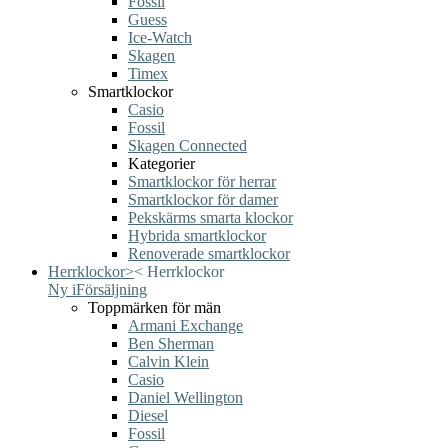
Fossil
Guess
Ice-Watch
Skagen
Timex
Smartklockor
Casio
Fossil
Skagen Connected
Kategorier
Smartklockor för herrar
Smartklockor för damer
Pekskärms smarta klockor
Hybrida smartklockor
Renoverade smartklockor
Herrklockor
>
<
Herrklockor
Ny i
Försäljning
Toppmärken för män
Armani Exchange
Ben Sherman
Calvin Klein
Casio
Daniel Wellington
Diesel
Fossil