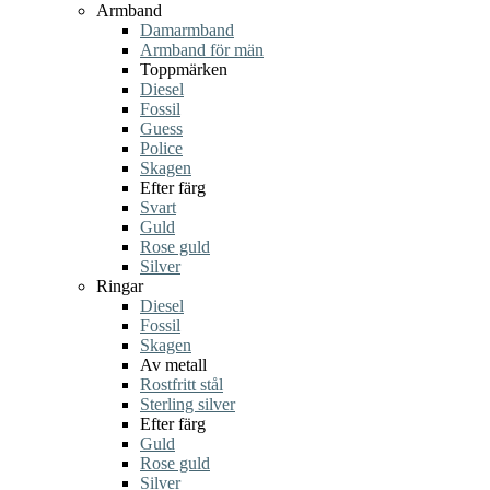
Armband
Damarmband
Armband för män
Toppmärken
Diesel
Fossil
Guess
Police
Skagen
Efter färg
Svart
Guld
Rose guld
Silver
Ringar
Diesel
Fossil
Skagen
Av metall
Rostfritt stål
Sterling silver
Efter färg
Guld
Rose guld
Silver