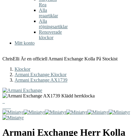
Rea
Alla
reaartiklar
Alla
röjningsartiklar
Renoverade
klockor
Mitt konto
ChrisElli Är en officiell Armani Exchange Kolla På Stockist
Klockor
Armani Exchange Klockor
Armani Exchange AX1739
Armani Exchange
Herr Kolla