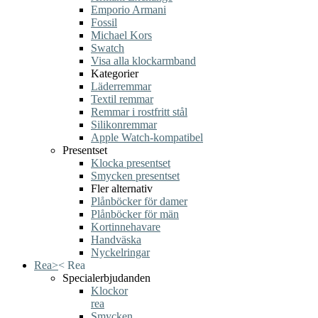
Emporio Armani
Fossil
Michael Kors
Swatch
Visa alla klockarmband
Kategorier
Läderremmar
Textil remmar
Remmar i rostfritt stål
Silikonremmar
Apple Watch-kompatibel
Presentset
Klocka presentset
Smycken presentset
Fler alternativ
Plånböcker för damer
Plånböcker för män
Kortinnehavare
Handväska
Nyckelringar
Rea
>
<
Rea
Specialerbjudanden
Klockor
rea
Smycken