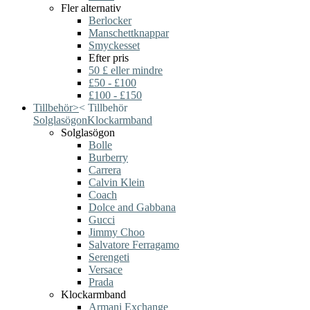
Fler alternativ
Berlocker
Manschettknappar
Smyckesset
Efter pris
50 £ eller mindre
£50 - £100
£100 - £150
Tillbehör
>
<
Tillbehör
Solglasögon
Klockarmband
Solglasögon
Bolle
Burberry
Carrera
Calvin Klein
Coach
Dolce and Gabbana
Gucci
Jimmy Choo
Salvatore Ferragamo
Serengeti
Versace
Prada
Klockarmband
Armani Exchange