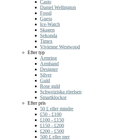
Casio
Daniel Wellington
Fossil
Guess
Ice-Watch
Skagen
Sekonda
Timex
Vivienne Westwood
Efter typ
Armring
Armband
Designer
Silver
Guld
Rose guld
Schweiziska rörelsen
Smartklockor
Efter pris
50 £ eller mindre
£50 - £100
£100 - £150
£150 - £200
£200 - £500
500 £ eller mer