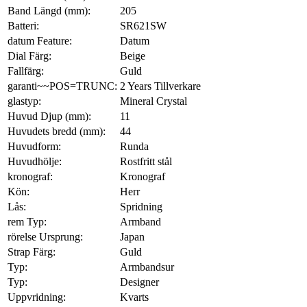
Band Längd (mm):
205
Batteri:
SR621SW
datum Feature:
Datum
Dial Färg:
Beige
Fallfärg:
Guld
garanti~~POS=TRUNC:
2 Years Tillverkare
glastyp:
Mineral Crystal
Huvud Djup (mm):
11
Huvudets bredd (mm):
44
Huvudform:
Runda
Huvudhölje:
Rostfritt stål
kronograf:
Kronograf
Kön:
Herr
Lås:
Spridning
rem Typ:
Armband
rörelse Ursprung:
Japan
Strap Färg:
Guld
Typ:
Armbandsur
Typ:
Designer
Uppvridning:
Kvarts