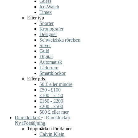
Guess
Ice-Watch
Timex
Efter typ
Sporter
Kronografer
Designer
Schweiziska rörelsen
Silver
Guld
Digital
Automatisk
Läderrem
Smartklockor
Efter pris
50 £ eller mindre
£50 - £100
£100 - £150
£150 - £200
£200 - £500
500 £ eller mer
Damklockor
>
<
Damklockor
Ny i
Försäljning
Toppmärken för damer
Calvin Klein