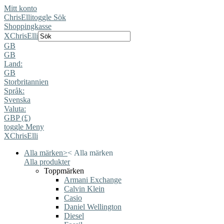
Mitt konto
ChrisElli
toggle Sök
Shoppingkasse
X
ChrisElli
GB
GB
Land:
GB
Storbritannien
Språk:
Svenska
Valuta:
GBP (£)
toggle Meny
X
ChrisElli
Alla märken
>
<
Alla märken
Alla produkter
Toppmärken
Armani Exchange
Calvin Klein
Casio
Daniel Wellington
Diesel