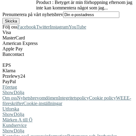
Product : Betyget är min förhoppning eftersom jag
inte kan kommentera något som jag...
Prenumerera på vårt nyhetsbrev
Följ oss
Facebook
Twitter
Instagram
YouTube
Visa
MasterCard
American Express
Apple Pay
Bancontact
EPS
Klarna
Przelewy24
PayPal
Företag
Show
Dölja
Om oss
Nyhetsbrev
omdömen
Integritetspolicy
Cookie policy
WEEE-
föreskrifter
Cookie-inställningar
Utforska
Show
Dölja
Märken A till Ö
Kundservice
Show
Dölja