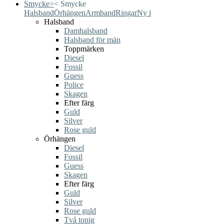
Smycke
>
<
Smycke
Halsband
Örhängen
Armband
Ringar
Ny i
Halsband
Damhalsband
Halsband för män
Toppmärken
Diesel
Fossil
Guess
Police
Skagen
Efter färg
Guld
Silver
Rose guld
Örhängen
Diesel
Fossil
Guess
Skagen
Efter färg
Guld
Silver
Rose guld
Två tonig