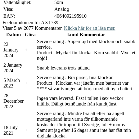
Vattentålighet:
50m
Visa:
Analog
EAN:
4064092195910
Feefo
omdömen för AX1739
Visar 5 av 2077 Kommentarer.
Klicka här för att läsa mer.
Datum
Göra
kund Kommentar
Service rating : Supernöjd med klockan och snabb
22
service.
January
+
+
Product : Mycket fin klocka. Kom snabbt. Mycket
2024
nöjd!
2 January
Snabb leverans trots utland
2024
Service rating : Bra priser, fina klockor.
5 March
+
Product : Klockan var jättefin men batteriet var
2023
**** så var tvungen att börja med att byta batteri.
28
Ingen vara leverad. Fast i tullen i sex veckor
December
hittills. Dåligt bemötande från kundtjänst.
2022
Service rating : Mindre bra att efter ha angett
mottagarland inte varna för tillkommande
kostnader för import till Sverige, tull + moms.
18 July
+
+
Samt att jag efter 16 dagar ännu inte har fått min
2021
digitala klocka.