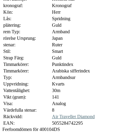
kronograf:
Kronograf
Kön:
Herr
Lås:
Spridning
plätering:
Guld
rem Typ:
Armband
rörelse Ursprung:
Japan
stenar:
Ruter
Stil:
Smart
Strap Färg:
Guld
Timmarkörer:
Punktindex
Timmarkörer:
Arabiska sifferindex
Typ:
Armbandsur
Uppvridning:
Kvarts
Vattentålighet:
30m
Vikt (gram):
141
Visa:
Analog
Värdefulla stenar:
8
Räckvidd:
Air Traveller Diamond
EAN:
5055284742295
Feefo
omdömen för 400104DS