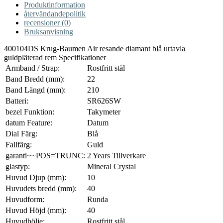
Produktinformation
återvändandepolitik
recensioner (0)
Bruksanvisning
400104DS Krug-Baumen Air resande diamant blå urtavla
guldpläterad rem Specifikationer
Armband / Strap:
Rostfritt stål
Band Bredd (mm):
22
Band Längd (mm):
210
Batteri:
SR626SW
bezel Funktion:
Takymeter
datum Feature:
Datum
Dial Färg:
Blå
Fallfärg:
Guld
garanti~~POS=TRUNC:
2 Years Tillverkare
glastyp:
Mineral Crystal
Huvud Djup (mm):
10
Huvudets bredd (mm):
40
Huvudform:
Runda
Huvud Höjd (mm):
40
Huvudhölje:
Rostfritt stål