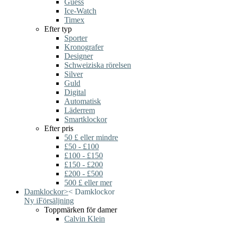
Guess
Ice-Watch
Timex
Efter typ
Sporter
Kronografer
Designer
Schweiziska rörelsen
Silver
Guld
Digital
Automatisk
Läderrem
Smartklockor
Efter pris
50 £ eller mindre
£50 - £100
£100 - £150
£150 - £200
£200 - £500
500 £ eller mer
Damklockor
>
<
Damklockor
Ny i
Försäljning
Toppmärken för damer
Calvin Klein