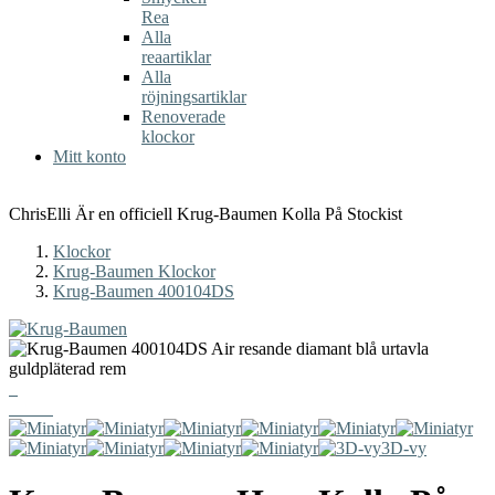
Rea
Alla
reaartiklar
Alla
röjningsartiklar
Renoverade
klockor
Mitt konto
ChrisElli Är en officiell Krug-Baumen Kolla På Stockist
Klockor
Krug-Baumen Klockor
Krug-Baumen 400104DS
3D-vy