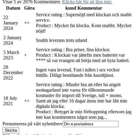
Visar 5 av 2076 Kommentarer.
Klicka här för att läsa mer.
Datum
Göra
kund Kommentar
Service rating : Supernöjd med klockan och snabb
22
service.
January
+
+
Product : Mycket fin klocka. Kom snabbt. Mycket
2024
nöjd!
2 January
Snabb leverans trots utland
2024
Service rating : Bra priser, fina klockor.
5 March
+
Product : Klockan var jättefin men batteriet var
2023
**** så var tvungen att börja med att byta batteri.
28
Ingen vara leverad. Fast i tullen i sex veckor
December
hittills. Dåligt bemötande från kundtjänst.
2022
Service rating : Mindre bra att efter ha angett
mottagarland inte varna för tillkommande
kostnader för import till Sverige, tull + moms.
18 July
+
+
Samt att jag efter 16 dagar ännu inte har fått min
2021
digitala klocka.
Product : Betyget är min förhoppning eftersom jag
inte kan kommentera något som jag...
Prenumerera på vårt nyhetsbrev