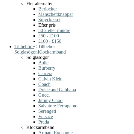
Fler alternativ
Berlocker
Manschettknappar
Smyckesset
Efter pris
50 £ eller mindre
£50 - £100
£100 - £150
Tillbehör
>
<
Tillbehör
Solglasögon
Klockarmband
Solglasögon
Bolle
Burberry
Carrera
Calvin Klein
Coach
Dolce and Gabbana
Gucci
Jimmy Choo
Salvatore Ferragamo
Serengeti
Versace
Prada
Klockarmband
Armani Exchange