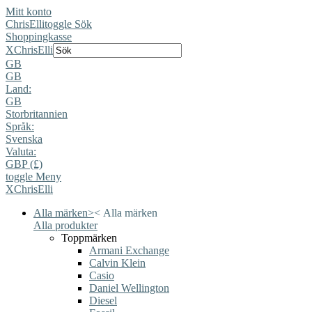
Mitt konto
ChrisElli
toggle Sök
Shoppingkasse
X
ChrisElli
GB
GB
Land:
GB
Storbritannien
Språk:
Svenska
Valuta:
GBP (£)
toggle Meny
X
ChrisElli
Alla märken
>
<
Alla märken
Alla produkter
Toppmärken
Armani Exchange
Calvin Klein
Casio
Daniel Wellington
Diesel