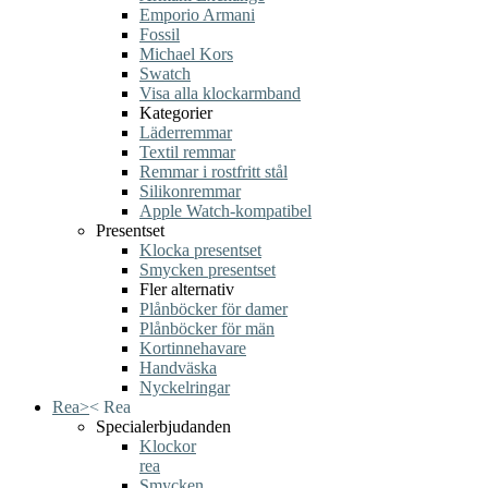
Emporio Armani
Fossil
Michael Kors
Swatch
Visa alla klockarmband
Kategorier
Läderremmar
Textil remmar
Remmar i rostfritt stål
Silikonremmar
Apple Watch-kompatibel
Presentset
Klocka presentset
Smycken presentset
Fler alternativ
Plånböcker för damer
Plånböcker för män
Kortinnehavare
Handväska
Nyckelringar
Rea
>
<
Rea
Specialerbjudanden
Klockor
rea
Smycken