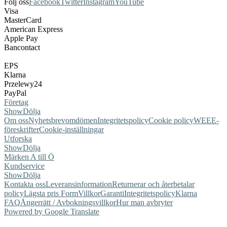
Följ oss
Facebook
Twitter
Instagram
YouTube
Visa
MasterCard
American Express
Apple Pay
Bancontact
EPS
Klarna
Przelewy24
PayPal
Företag
Show
Dölja
Om oss
Nyhetsbrev
omdömen
Integritetspolicy
Cookie policy
WEEE-
föreskrifter
Cookie-inställningar
Utforska
Show
Dölja
Märken A till Ö
Kundservice
Show
Dölja
Kontakta oss
Leveransinformation
Returnerar och återbetalar
policy
Lägsta pris Form
Villkor
Garanti
Integritetspolicy
Klarna
FAQ
Ångerrätt / Avbokningsvillkor
Hur man avbryter
Powered by Google Translate