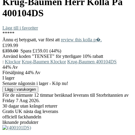
Krug-Baumen
Herr Kolla På
400104DS
Lägg till i favoriter
*
*
*
*
*
Ännu ej betygsatt, var först att
review this kolla p�.
£199.99
£359.00
Spara £159.01 (44%)
Använd koden "TENSET" för ytterligare 10% rabatt
:
Klockor
Krug-Baumen Klockor
Krug-Baumen 400104DS
44%
Av
Försäljning 44% Av
I lager
Senaste någonsin i lager - Köp nu!
För de närmaste 12 timmar beräknad leverans till Storbritannien av
Friday 7 Aug 2026.
30 dagar utan krångel returer
Gratis UK nästa dag leverans
officiell fackhandeln
liknande produkter