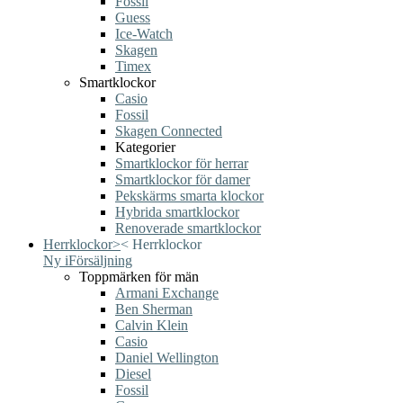
Fossil
Guess
Ice-Watch
Skagen
Timex
Smartklockor
Casio
Fossil
Skagen Connected
Kategorier
Smartklockor för herrar
Smartklockor för damer
Pekskärms smarta klockor
Hybrida smartklockor
Renoverade smartklockor
Herrklockor
>
<
Herrklockor
Ny i
Försäljning
Toppmärken för män
Armani Exchange
Ben Sherman
Calvin Klein
Casio
Daniel Wellington
Diesel
Fossil