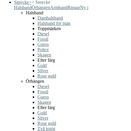
Smycke
>
<
Smycke
Halsband
Örhängen
Armband
Ringar
Ny i
Halsband
Damhalsband
Halsband för män
Toppmärken
Diesel
Fossil
Guess
Police
Skagen
Efter färg
Guld
Silver
Rose guld
Örhängen
Diesel
Fossil
Guess
Skagen
Efter färg
Guld
Silver
Rose guld
Två tonig