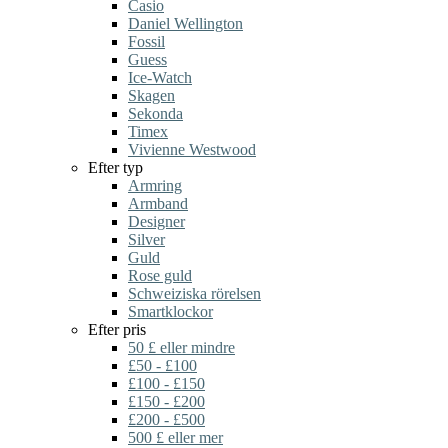
Casio
Daniel Wellington
Fossil
Guess
Ice-Watch
Skagen
Sekonda
Timex
Vivienne Westwood
Efter typ
Armring
Armband
Designer
Silver
Guld
Rose guld
Schweiziska rörelsen
Smartklockor
Efter pris
50 £ eller mindre
£50 - £100
£100 - £150
£150 - £200
£200 - £500
500 £ eller mer