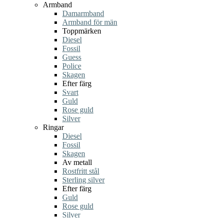
Armband
Damarmband
Armband för män
Toppmärken
Diesel
Fossil
Guess
Police
Skagen
Efter färg
Svart
Guld
Rose guld
Silver
Ringar
Diesel
Fossil
Skagen
Av metall
Rostfritt stål
Sterling silver
Efter färg
Guld
Rose guld
Silver